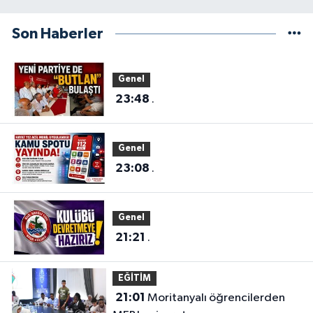
Son Haberler
Genel
23:48
.
Genel
23:08
.
Genel
21:21
.
EĞİTİM
21:01
Moritanyalı öğrencilerden