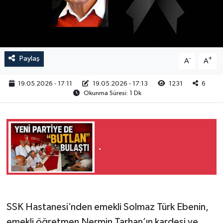
RESMİ İLAN
Paylaş
-
+
A
A
19.05.2026 - 17:11
19.05.2026 - 17:13
1231
6
Okunma Süresi: 1 Dk
.
SSK Hastanesi’nden emekli Solmaz Türk Ebenin,
emekli öğretmen Nermin Tarhan’ın kardeşi ve