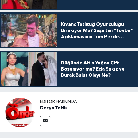
Kıvanç Tatlıtuğ Oyunculuğu
Bırakıyor Mu? Şaşırtan "Tövbe"
Açıklamasının Tüm Perde
Arkası
Düğünde Altın Yağan Çift
Boşanıyor mu? Eda Sakız ve
Burak Bulut Olayı Ne?
EDITÖR HAKKINDA
Derya Tetik