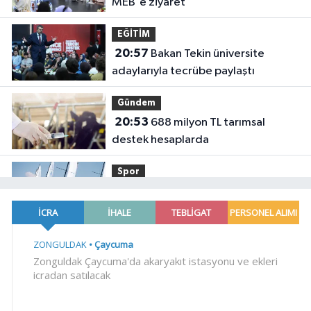
MEB'e ziyaret
EĞİTİM
20:57
Bakan Tekin üniversite
adaylarıyla tecrübe paylaştı
Gündem
20:53
688 milyon TL tarımsal
destek hesaplarda
Spor
19:02
Yelkencilerin zorlu
mücadelesi ilk günde nefes kesti
YAŞAM
18:55
Bursa'da tarihi eser
operasyonu! 273 sikke ve 18 obje ele
geçirildi
YAŞAM