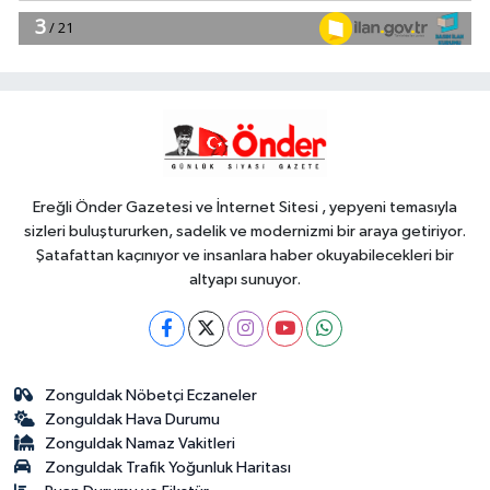
18:51
Eyüpsultan Meydanı
yenileniyor... İlk taşı Nuri Aslan koydu
Teknoloji
18:45
Yapay zeka genç
girişimcilere yeni kapılar açıyor
Ereğli Önder Gazetesi ve İnternet Sitesi , yepyeni temasıyla
sizleri buluştururken, sadelik ve modernizmi bir araya getiriyor.
Şatafattan kaçınıyor ve insanlara haber okuyabilecekleri bir
altyapı sunuyor.
Zonguldak Nöbetçi Eczaneler
Zonguldak Hava Durumu
Zonguldak Namaz Vakitleri
Zonguldak Trafik Yoğunluk Haritası