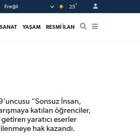
°
Ereğli
25
-SANAT
YAŞAM
RESMİ İLAN
 9’uncusu “Sonsuz İnsan,
arışmaya katılan öğrenciler,
 getiren yaratıcı eserler
rgilenmeye hak kazandı.