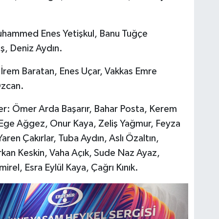
uhammed Enes Yetişkul, Banu Tuğçe
ş, Deniz Aydın.
 İrem Baratan, Enes Uçar, Vakkas Emre
Özcan.
r: Ömer Arda Başarır, Bahar Posta, Kerem
 Ege Ağgez, Onur Kaya, Zeliş Yağmur, Feyza
aren Çakırlar, Tuba Aydın, Aslı Özaltın,
kan Keskin, Vaha Açık, Sude Naz Ayaz,
el, Esra Eylül Kaya, Çağrı Kınık.