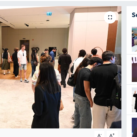
S
-
+
A
A