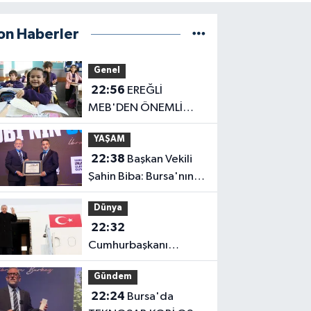
on Haberler
Genel
22:56
EREĞLİ
MEB'DEN ÖNEMLİ
AÇIKLAMA
YAŞAM
22:38
Başkan Vekili
Şahin Biba: Bursa'nın
geleceğini bütüncül
Dünya
anlayışla planlıyoruz
22:32
Cumhurbaşkanı
Erdoğan, Suudi
Gündem
Arabistan yolcusu
22:24
Bursa'da