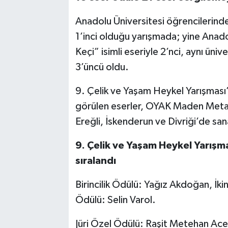
Anadolu Üniversitesi öğrencilerinde
1’inci olduğu yarışmada; yine Anad
Keçi” isimli eseriyle 2’nci, aynı üniv
3’üncü oldu.
9. Çelik ve Yaşam Heykel Yarışmas
görülen eserler, OYAK Maden Metalü
Ereğli, İskenderun ve Divriği’de s
9. Çelik ve Yaşam Heykel Yarışm
sıralandı
Birincilik Ödülü: Yağız Akdoğan, İk
Ödülü: Selin Varol.
Jüri Özel Ödülü: Raşit Metehan Ace