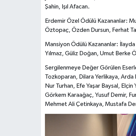
Şahin, Işıl Afacan.
Erdemir Özel Ödülü Kazananlar: M
Öztopaç, Özden Dursun, Ferhat Ta
Mansiyon Ödülü Kazananlar: İlayda
Yılmaz, Güliz Doğan, Umut Berke 
Sergilenmeye Değer Görülen Eserle
Tozkoparan, Dilara Yerlikaya, Arda
Nur Turhan, Efe Yaşar Baysal, Elçin Y
Görkem Karaağaç, Yusuf Demir, Fur
Mehmet Ali Çetinkaya, Mustafa Demir