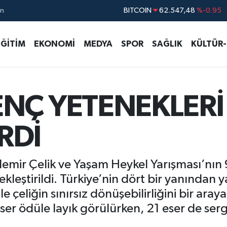
ın
DOLAR
47,5391
%0.05
EURO
54,7783
%-0.08
EĞİTİM
EKONOMİ
MEDYA
SPOR
SAĞLIK
KÜLTÜR
STERLİN
63,9310
%-0.38
GRAM ALTIN
6201.28
%0.42
BİST100
13.386
%-53
ENÇ YETENEKLERİ
BITCOIN
62.547,48
%-0.95
RDİ
demir Çelik ve Yaşam Heykel Yarışması’nın
leştirildi. Türkiye’nin dört bir yanından y
e çeliğin sınırsız dönüşebilirliğini bir araya
ser ödüle layık görülürken, 21 eser de se