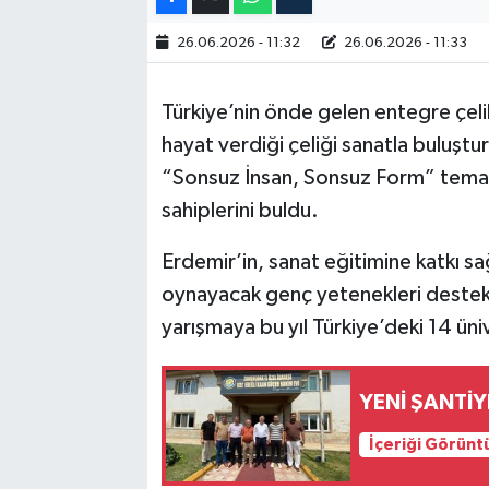
26.06.2026 - 11:32
26.06.2026 - 11:33
Türkiye’nin önde gelen entegre çelik 
hayat verdiği çeliği sanatla buluştu
“Sonsuz İnsan, Sonsuz Form” teması 
sahiplerini buldu.
Erdemir’in, sanat eğitimine katkı sa
oynayacak genç yetenekleri destek
yarışmaya bu yıl Türkiye’deki 14 ü
YENİ ŞANTİY
İçeriği Görünt