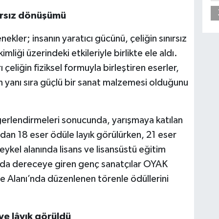
nırsız dönüşümü
kler; insanın yaratıcı gücünü, çeliğin sınırsız
imliği üzerindeki etkileriyle birlikte ele aldı.
 çeliğin fiziksel formuyla birleştiren eserler,
ın yanı sıra güçlü bir sanat malzemesi olduğunu
eğerlendirmeleri sonucunda, yarışmaya katılan
ndan 18 eser ödüle layık görülürken, 21 eser
kel alanında lisans ve lisansüstü eğitim
mada dereceye giren genç sanatçılar OYAK
 Alanı’nda düzenlenen törenle ödüllerini
ye lâyık görüldü