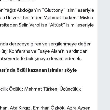
n Yağız Akdoğan’ın “Gluttony” isimli eseriyle
olu Üniversitesi'nden Mehmet Türken “Miskin
ersiteden Selin Varol ise “Altüst” isimli eseriyle
ı’nda dereceye giren ve sergilenmeye değer
rji Konferans ve Fuaye Alanı’nın ardından
anatseverlerle buluşmaya devam edecek.
ası’nda ödül kazanan isimler şöyle
incilik Ödülü: Mehmet Türken, Üçüncülük
han, Ata Kırgız, Emirhan Özkök, Azra Aysen