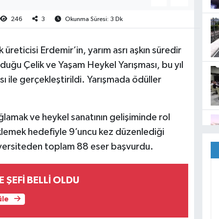
246
3
Okunma Süresi: 3 Dk
üreticisi Erdemir’in, yarım asrı aşkın süredir
rduğu Çelik ve Yaşam Heykel Yarışması, bu yıl
ile gerçekleştirildi. Yarışmada ödüller
ğlamak ve heykel sanatının gelişiminde rol
lemek hedefiyle 9’uncu kez düzenlediği
niversiteden toplam 88 eser başvurdu.
E ŞEFİ BELLİ OLDU
üle