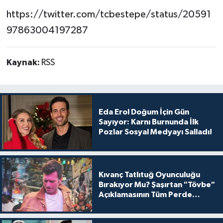
https://twitter.com/tcbestepe/status/20591
97863004197287
Kaynak:
RSS
Eda Erol Doğum İçin Gün
Sayıyor: Karnı Burnunda İlk
Pozlar Sosyal Medyayı Salladı!
Kıvanç Tatlıtuğ Oyunculuğu
Bırakıyor Mu? Şaşırtan "Tövbe"
Açıklamasının Tüm Perde
Arkası