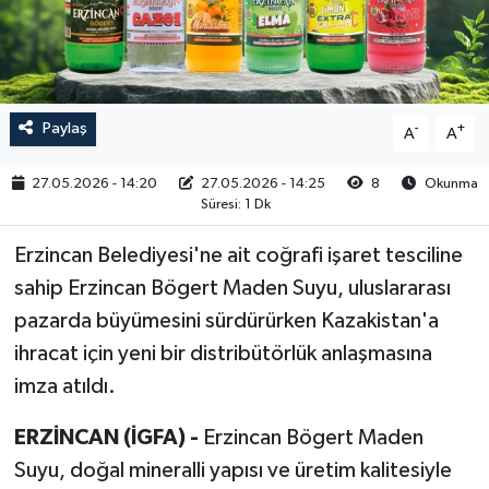
RESMİ İLAN
Paylaş
-
+
A
A
27.05.2026 - 14:20
27.05.2026 - 14:25
8
Okunma
Süresi: 1 Dk
Erzincan Belediyesi'ne ait coğrafi işaret tesciline
sahip Erzincan Bögert Maden Suyu, uluslararası
pazarda büyümesini sürdürürken Kazakistan'a
ihracat için yeni bir distribütörlük anlaşmasına
imza atıldı.
ERZİNCAN (İGFA) -
Erzincan Bögert Maden
Suyu, doğal mineralli yapısı ve üretim kalitesiyle