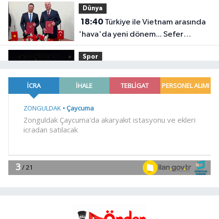
Dünya
18:40
Türkiye ile Vietnam arasında
'hava'da yeni dönem... Sefer
kapasitesi artırıldı
Spor
18:35
Carettalar yeni sezona hırslı
başladı
EĞİTİM
18:29
TÜBİTAK 1707 programında
2026 yılı ilk dönem sonuçları
açıklandı
Gündem
18:25
6 yıl önceki kaçak avın failleri
tespit edildi! 5 yaban keçisi için
ceza uygulandı
YAŞAM
18:18
İstanbul İtfaiyesi'nden yangın