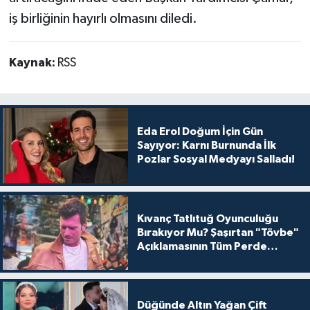
iş birliğinin hayırlı olmasını diledi.
Kaynak:
RSS
Eda Erol Doğum İçin Gün
Sayıyor: Karnı Burnunda İlk
Pozlar Sosyal Medyayı Salladı!
Kıvanç Tatlıtuğ Oyunculuğu
Bırakıyor Mu? Şaşırtan "Tövbe"
Açıklamasının Tüm Perde
Arkası
Düğünde Altın Yağan Çift