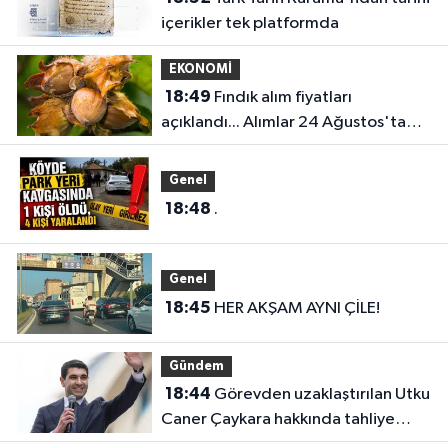
içerikler tek platformda
EKONOMİ
18:49
Fındık alım fiyatları
açıklandı... Alımlar 24 Ağustos'ta
başlıyor
Genel
18:48
.
Genel
18:45
HER AKŞAM AYNI ÇİLE!
Gündem
18:44
Görevden uzaklaştırılan Utku
Caner Çaykara hakkında tahliye
kararı