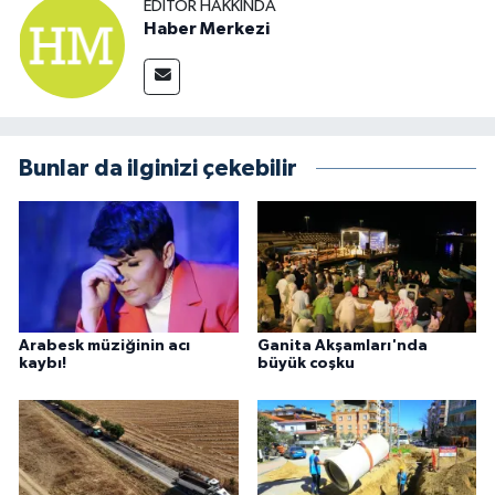
EDITÖR HAKKINDA
Haber Merkezi
Bunlar da ilginizi çekebilir
Arabesk müziğinin acı
Ganita Akşamları'nda
kaybı!
büyük coşku