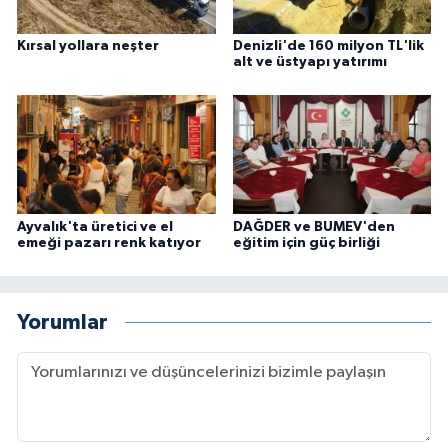
Kırsal yollara neşter
Denizli'de 160 milyon TL'lik
alt ve üstyapı yatırımı
Ayvalık'ta üretici ve el
DAĞDER ve BUMEV'den
emeği pazarı renk katıyor
eğitim için güç birliği
Yorumlar