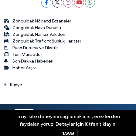
Zonguldak Nöbetçi Eczaneler
Zonguldak Hava Durumu
Zonguldak Namaz Vakitleri
Zonguldak Trafik Yoğunluk Haritası
Puan Durumu ve Fikstür
Tüm Manşetler
Son Dakika Haberleri
Haber Arşivi
Künye
RSS
Copyright © 2023. Her hakkı saklıdır.
En iyi site deneyimi sağlamak için çerezlerden
faydalanıyoruz. Detaylar için lütfen tıklayın.
Haber Yazılımı:
TE Bilişim
TAMAM