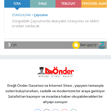
Vatan'da 'yapay zekâ' çıkışı
Gündem
10:09
Büyükelçiliklerde değişim...
4 ülkeye yeni atama
YAŞAM
10:04
Mersin'de çocuklar trafik
kurallarını öğreniyor
Spor
09:57
Filenin Sultanları, İzmirli
çocuklara ilham oluyor
Ereğli Önder Gazetesi ve İnternet Sitesi , yepyeni temasıyla
sizleri buluştururken, sadelik ve modernizmi bir araya getiriyor.
Şatafattan kaçınıyor ve insanlara haber okuyabilecekleri bir
altyapı sunuyor.