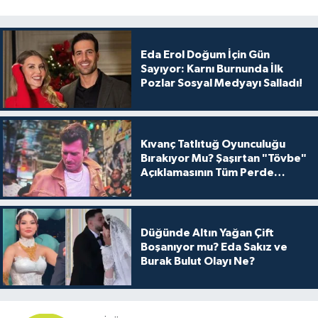
Eda Erol Doğum İçin Gün
Sayıyor: Karnı Burnunda İlk
Pozlar Sosyal Medyayı Salladı!
Kıvanç Tatlıtuğ Oyunculuğu
Bırakıyor Mu? Şaşırtan "Tövbe"
Açıklamasının Tüm Perde
Arkası
Düğünde Altın Yağan Çift
Boşanıyor mu? Eda Sakız ve
Burak Bulut Olayı Ne?