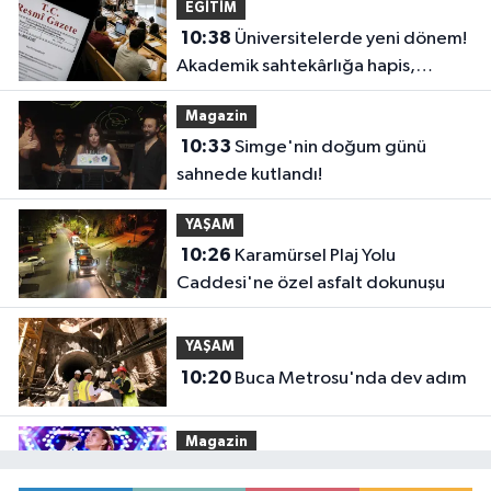
EĞİTİM
10:38
Üniversitelerde yeni dönem!
Akademik sahtekârlığa hapis,
öğrencilere dönüş yolu
Magazin
10:33
Simge'nin doğum günü
sahnede kutlandı!
YAŞAM
10:26
Karamürsel Plaj Yolu
Caddesi'ne özel asfalt dokunuşu
YAŞAM
10:20
Buca Metrosu'nda dev adım
Magazin
10:14
Gülben Ergen'den Yavru