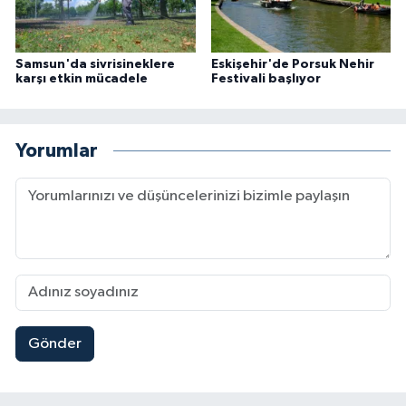
Samsun'da sivrisineklere
Eskişehir'de Porsuk Nehir
karşı etkin mücadele
Festivali başlıyor
Yorumlar
Gönder