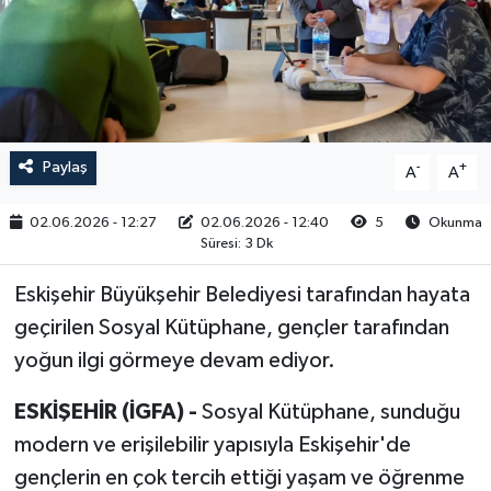
RESMİ İLAN
Paylaş
-
+
A
A
02.06.2026 - 12:27
02.06.2026 - 12:40
5
Okunma
Süresi: 3 Dk
Eskişehir Büyükşehir Belediyesi tarafından hayata
geçirilen Sosyal Kütüphane, gençler tarafından
yoğun ilgi görmeye devam ediyor.
ESKİŞEHİR (İGFA) -
Sosyal Kütüphane, sunduğu
modern ve erişilebilir yapısıyla Eskişehir'de
gençlerin en çok tercih ettiği yaşam ve öğrenme