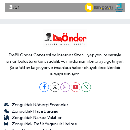
23:34
CHP İstanbul'da yeni
katılımlar... Gürsel Tekin: Birlikte
başaracağız
Gündem
23:29
Anadolu Otoyolu'nda
kamyonet çekiciye çarptı!
Ereğli Önder Gazetesi ve İnternet Sitesi , yepyeni temasıyla
sizleri buluştururken, sadelik ve modernizmi bir araya getiriyor.
Şatafattan kaçınıyor ve insanlara haber okuyabilecekleri bir
altyapı sunuyor.
Zonguldak Nöbetçi Eczaneler
Zonguldak Hava Durumu
Zonguldak Namaz Vakitleri
Zonguldak Trafik Yoğunluk Haritası