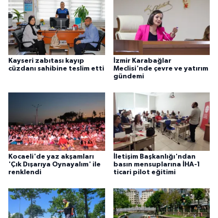
Kayseri zabıtası kayıp
İzmir Karabağlar
cüzdanı sahibine teslim etti
Meclisi'nde çevre ve yatırım
gündemi
Kocaeli'de yaz akşamları
İletişim Başkanlığı'ndan
'Çık Dışarıya Oynayalım' ile
basın mensuplarına İHA-1
renklendi
ticari pilot eğitimi