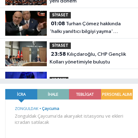
yeni dönem
SİYASET
01:08
Turhan Çömez hakkında
'halkı yanıltıcı bilgiyi yayma'
soruşturması
SİYASET
23:58
Kılıçdaroğlu, CHP Gençlik
Kolları yönetimiyle buluştu
YAŞAM
23:54
Arabesk müziğinin acı kaybı!
Gündem
23:41
Menderes Belediye Başkanı
İlkay Çiçek görevden uzaklaştırıldı
SİYASET