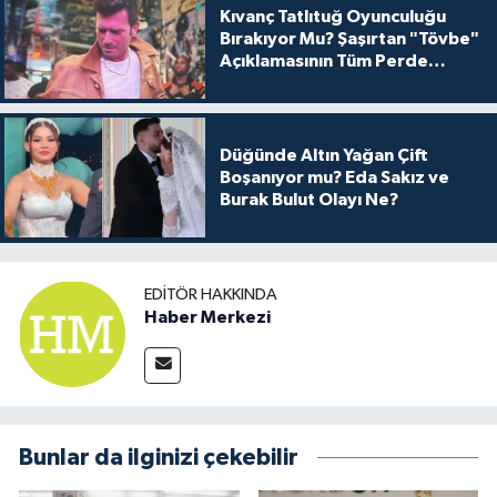
Kıvanç Tatlıtuğ Oyunculuğu
Bırakıyor Mu? Şaşırtan "Tövbe"
Açıklamasının Tüm Perde
Arkası
Düğünde Altın Yağan Çift
Boşanıyor mu? Eda Sakız ve
Burak Bulut Olayı Ne?
EDITÖR HAKKINDA
Haber Merkezi
Bunlar da ilginizi çekebilir