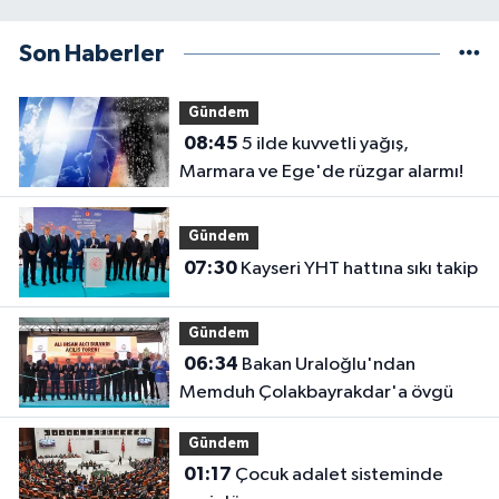
Son Haberler
Gündem
08:45
5 ilde kuvvetli yağış,
Marmara ve Ege'de rüzgar alarmı!
Gündem
07:30
Kayseri YHT hattına sıkı takip
Gündem
06:34
Bakan Uraloğlu'ndan
Memduh Çolakbayrakdar'a övgü
Gündem
01:17
Çocuk adalet sisteminde