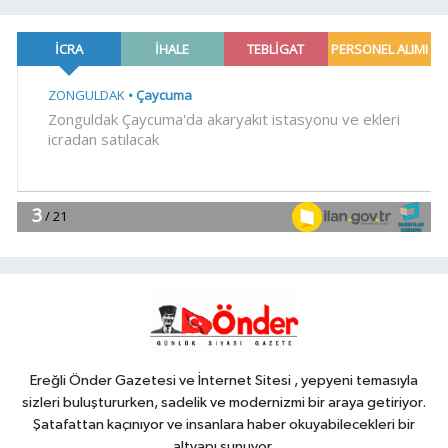
15:00
Antalya Büyükşehir zor
gününde de vatandaşın yanında
Gündem
14:45
Kırgız Cumhuriyeti Antalya
Başkonsolosu Başkan Vekili
Özdemir'i ziyaret etti
Gündem
14:30
ABB'den mevsimlik tarım
işçilerine sağlık buluşması
EKONOMİ
14:15
ATA Çiftliği'nde karabuğday
hasadı başladı
Ereğli Önder Gazetesi ve İnternet Sitesi , yepyeni temasıyla
sizleri buluştururken, sadelik ve modernizmi bir araya getiriyor.
Şatafattan kaçınıyor ve insanlara haber okuyabilecekleri bir
altyapı sunuyor.