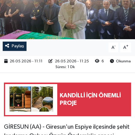
RESMİ İLAN
Paylaş
-
+
A
A
26.05.2026 - 11:11
26.05.2026 - 11:25
6
Okunma
Süresi: 1 Dk
KANDİLLİ İÇİN ÖNEMLİ
PROJE
GİRESUN (AA) - Giresun'un Espiye ilçesinde şehit