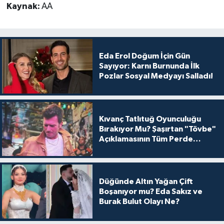
Kaynak:
AA
Eda Erol Doğum İçin Gün
Sayıyor: Karnı Burnunda İlk
Pozlar Sosyal Medyayı Salladı!
Kıvanç Tatlıtuğ Oyunculuğu
Bırakıyor Mu? Şaşırtan "Tövbe"
Açıklamasının Tüm Perde
Arkası
Düğünde Altın Yağan Çift
Boşanıyor mu? Eda Sakız ve
Burak Bulut Olayı Ne?