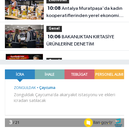
EKONOMİ
10:08
Antalya Muratpaşa'da kadın
kooperatiflerinden yerel ekonomiye
katkı
Genel
10:06
BAKANLIKTAN KIRTASİYE
ÜRÜNLERİNE DENETİM
Genel
10:04
.
Gündem
10:03
Meclis'te kritik gün!
'Terörsüz Türkiye' teklifinde gözler
Genel Kurul'da
Spor
09:58
Pamucak Sahili'nde spor