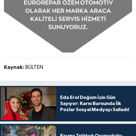
Kaynak:
BÜLTEN
Eda Erol Doğum İçin Gün
Sayıyor: Karnı Burnunda İlk
Pozlar Sosyal Medyayı Salladı!
Kıvanç Tatlıtuğ Oyunculuğu