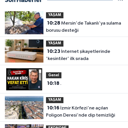
Son Haberler
YAŞAM
10:28
Mersin'de Takanlı'ya sulama
borusu desteği
YAŞAM
10:23
İnternet şikayetlerinde
'kesintiler' ilk sırada
Genel
10:18
.
YAŞAM
10:16
İzmir Körfezi'ne açılan
Poligon Deresi'nde dip temizliği