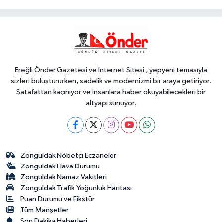
şöleni
YAŞAM
09:55
İzmir'de Bornova Aktarma
İstasyonu yenilendi
Ereğli Önder Gazetesi ve İnternet Sitesi , yepyeni temasıyla
sizleri buluştururken, sadelik ve modernizmi bir araya getiriyor.
Şatafattan kaçınıyor ve insanlara haber okuyabilecekleri bir
altyapı sunuyor.
Zonguldak Nöbetçi Eczaneler
Zonguldak Hava Durumu
Zonguldak Namaz Vakitleri
Zonguldak Trafik Yoğunluk Haritası
Puan Durumu ve Fikstür
Tüm Manşetler
Son Dakika Haberleri