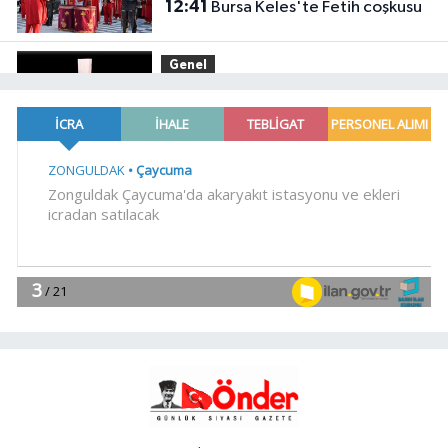
12:41
Bursa Keles'te Fetih coşkusu
Genel
12:39
LİSTEYE GİREMEYENLERDEN
SERT AÇIKLAMA
Gündem
12:30
DEÜ Hastanesi'nde büyük
dönüşüm
EKONOMİ
12:24
İbrahim Burkay seçimlerde
açık ara önde! Dev lansmanda neler
oldu?
Gündem
12:15
Kütahya Belediyesi sahada
vatandaşlarla buluştu