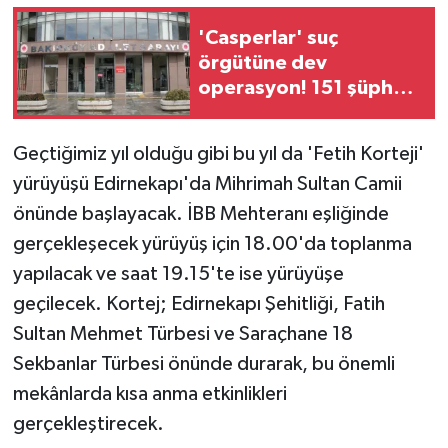
'Casperlar' suç
örgütüne dev
operasyon! 151 şüpheli
hakkında dava açıldı
Geçtiğimiz yıl olduğu gibi bu yıl da 'Fetih Korteji'
yürüyüşü Edirnekapı'da Mihrimah Sultan Camii
önünde başlayacak. İBB Mehteranı eşliğinde
gerçekleşecek yürüyüş için 18.00'da toplanma
yapılacak ve saat 19.15'te ise yürüyüşe
geçilecek. Kortej; Edirnekapı Şehitliği, Fatih
Sultan Mehmet Türbesi ve Saraçhane 18
Sekbanlar Türbesi önünde durarak, bu önemli
mekânlarda kısa anma etkinlikleri
gerçekleştirecek.