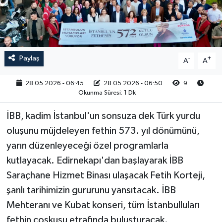
RESMİ İLAN
Paylaş
-
+
A
A
28.05.2026 - 06:45
28.05.2026 - 06:50
9
Okunma Süresi: 1 Dk
İBB, kadim İstanbul'un sonsuza dek Türk yurdu
oluşunu müjdeleyen fethin 573. yıl dönümünü,
yarın düzenleyeceği özel programlarla
kutlayacak. Edirnekapı'dan başlayarak İBB
Saraçhane Hizmet Binası ulaşacak Fetih Korteji,
şanlı tarihimizin gururunu yansıtacak. İBB
Mehteranı ve Kubat konseri, tüm İstanbulluları
fethin coşkusu etrafında buluşturacak.