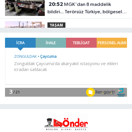
20:52
MGK'dan 8 maddelik
bildiri... Terörsüz Türkiye, bölgesel
güvenlik ve Gazze mesajı
YAŞAM
19:02
Yakıt barcı filosuna iki yeni
gemi
Teknoloji
18:52
Türk Tarih Kurumu'ndan tarihi
içerikler tek platformda
EKONOMİ
18:49
Fındık alım fiyatları
açıklandı... Alımlar 24 Ağustos'ta
başlıyor
Genel
18:48
.