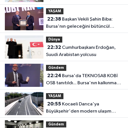
YAŞAM
22:38
Başkan Vekili Şahin Biba:
Bursa'nın geleceğini bütüncül
anlayışla planlıyoruz
Dünya
22:32
Cumhurbaşkanı Erdoğan,
Suudi Arabistan yolcusu
Gündem
22:24
Bursa'da TEKNOSAB KOBİ
OSB tanıtıldı... Bursa'nın kalkınma
yolculuğunda yeni dönem
YAŞAM
20:55
Kocaeli Darıca'ya
Büyükşehir'den modern ulaşım
yatırımı
Gündem