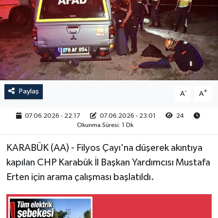
RESMİ İLAN
Paylaş
-
+
A
A
07.06.2026 - 22:17
07.06.2026 - 23:01
24
Okunma Süresi: 1 Dk
KARABÜK (AA) - Filyos Çayı'na düşerek akıntıya
kapılan CHP Karabük İl Başkan Yardımcısı Mustafa
Erten için arama çalışması başlatıldı.