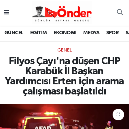
GÜNCEL
Zonguldak Nöbetçi Eczaneler
GÜNCEL
EĞİTİM
EKONOMİ
MEDYA
SPOR
S
EĞİTİM
Zonguldak Hava Durumu
GENEL
EKONOMİ
Zonguldak Namaz Vakitleri
Filyos Çayı'na düşen CHP
MEDYA
Zonguldak Trafik Yoğunluk Haritası
Karabük İl Başkan
Yardımcısı Erten için arama
SPOR
TFF 3.Lig 4.Grup Puan Durumu ve Fikstür
çalışması başlatıldı
SAĞLIK
Tüm Manşetler
KÜLTÜR-SANAT
Son Dakika Haberleri
YAŞAM
Haber Arşivi