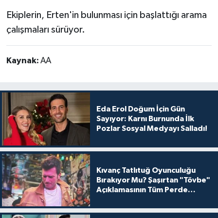
Ekiplerin, Erten'in bulunması için başlattığı arama
çalışmaları sürüyor.
Kaynak:
AA
Eda Erol Doğum İçin Gün
Sayıyor: Karnı Burnunda İlk
Pozlar Sosyal Medyayı Salladı!
Kıvanç Tatlıtuğ Oyunculuğu
Bırakıyor Mu? Şaşırtan "Tövbe"
Açıklamasının Tüm Perde
Arkası