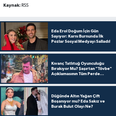
Kaynak:
RSS
Eda Erol Doğum İçin Gün
Sayıyor: Karnı Burnunda İlk
Pozlar Sosyal Medyayı Salladı!
Kıvanç Tatlıtuğ Oyunculuğu
Bırakıyor Mu? Şaşırtan "Tövbe"
Açıklamasının Tüm Perde
Arkası
Düğünde Altın Yağan Çift
Boşanıyor mu? Eda Sakız ve
Burak Bulut Olayı Ne?