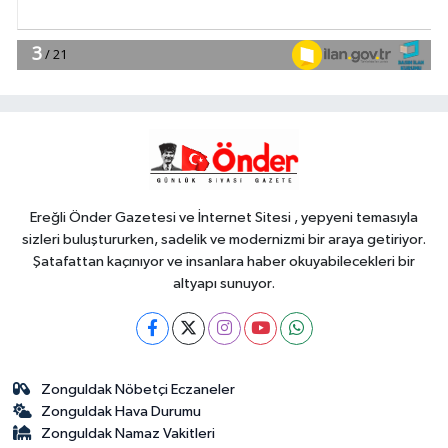
9'u tutuklandı
Gündem
19:04
Fethiye açıklarında
arızalanan tekne kurtarıldı
Spor
18:57
Körfez'in iki yakası
uluslararası boyuta taşınıyor
Ereğli Önder Gazetesi ve İnternet Sitesi , yepyeni temasıyla
sizleri buluştururken, sadelik ve modernizmi bir araya getiriyor.
Şatafattan kaçınıyor ve insanlara haber okuyabilecekleri bir
altyapı sunuyor.
Zonguldak Nöbetçi Eczaneler
Zonguldak Hava Durumu
Zonguldak Namaz Vakitleri