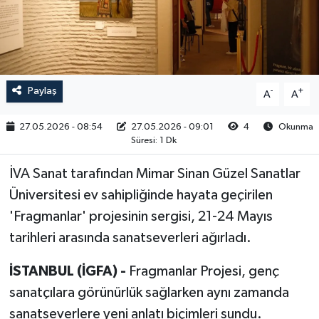
RESMİ İLAN
Paylaş
-
+
A
A
27.05.2026 - 08:54
27.05.2026 - 09:01
4
Okunma
Süresi: 1 Dk
İVA Sanat tarafından Mimar Sinan Güzel Sanatlar
Üniversitesi ev sahipliğinde hayata geçirilen
'Fragmanlar' projesinin sergisi, 21-24 Mayıs
tarihleri arasında sanatseverleri ağırladı.
İSTANBUL (İGFA) -
Fragmanlar Projesi, genç
sanatçılara görünürlük sağlarken aynı zamanda
sanatseverlere yeni anlatı biçimleri sundu.