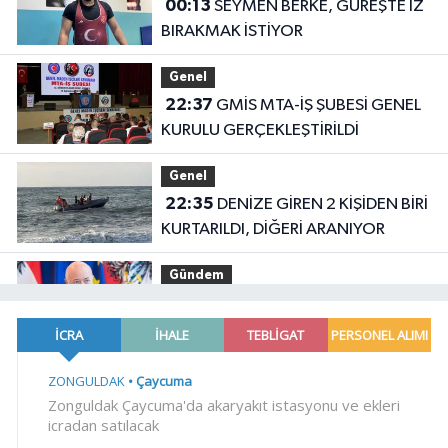
00:13
SEYMEN BERKE, GÜREŞTE İZ
BIRAKMAK İSTİYOR
Genel
22:37
GMİS MTA-İŞ ŞUBESİ GENEL
KURULU GERÇEKLEŞTİRİLDİ
Genel
22:35
DENİZE GİREN 2 KİŞİDEN BİRİ
KURTARILDI, DİĞERİ ARANIYOR
Gündem
19:14
Avusturya Şansölyesi Stocker,
Türkiye'ye geliyor
Gündem
19:09
Orman yangınlarında
soruşturma sürüyor.. 34 şüpheliden