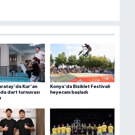
aratay'da Kur'an
Konya'da Bisiklet Festivali
nda dart turnuvası
heyecanı başladı
ı