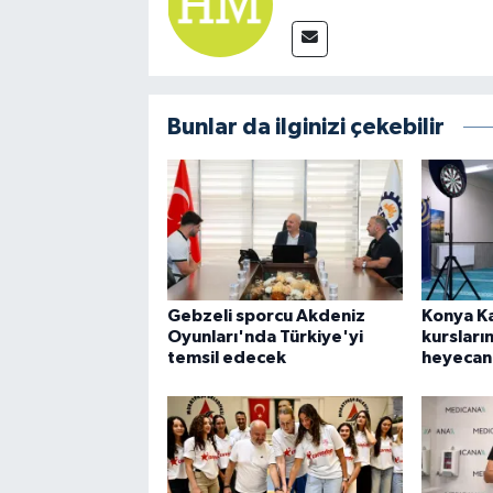
Bunlar da ilginizi çekebilir
Gebzeli sporcu Akdeniz
Konya K
Oyunları'nda Türkiye'yi
kursları
temsil edecek
heyecan