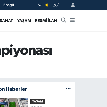
°
Ereğli
26
-SANAT
YAŞAM
RESMİ İLAN
mpiyonası
on Haberler
YAŞAM