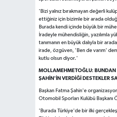
'Bizi yalnız bırakmayan değerli kulüp
ettiğiniz için bizimle bir arada old
Burada kendi içinde büyük bir mühend
İradeyle mühendisliğin, yazılımla yü
tanımanın en büyük dalıyla bir ara
irade, özgüven, 'Ben de varım' deme
kutlu olsun diyor.'
MOLLAMEHMETOĞLU: BUNDAN S
ŞAHİN'İN VERDİĞİ DESTEKLER 
Başkan Fatma Şahin'e organizasyona
Otomobil Sporları Kulübü Başkanı 
'Burada Türkiye'de bir ilki gerçekl