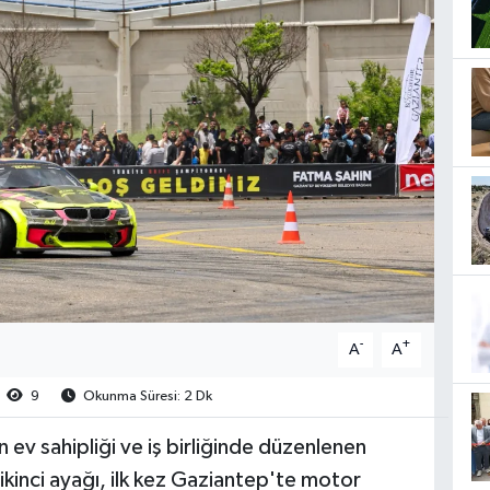
-
+
A
A
9
Okunma Süresi: 2 Dk
 ev sahipliği ve iş birliğinde düzenlenen
ikinci ayağı, ilk kez Gaziantep'te motor