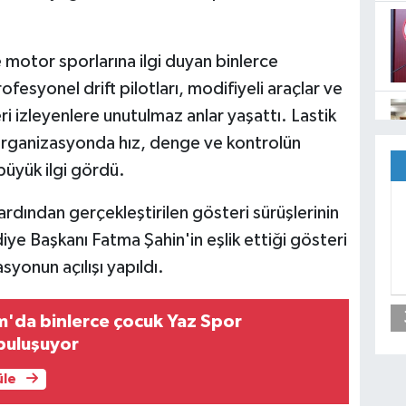
motor sporlarına ilgi duyan binlerce
ofesyonel drift pilotları, modifiyeli araçlar ve
i izleyenlere unutulmaz anlar yaşattı. Lastik
organizasyonda hız, denge ve kontrolün
büyük ilgi gördü.
rdından gerçekleştirilen gösteri sürüşlerinin
ye Başkanı Fatma Şahin'in eşlik ettiği gösteri
syonun açılışı yapıldı.
ım'da binlerce çocuk Yaz Spor
buluşuyor
üle