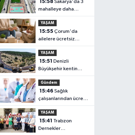
15:58
Sakarya'da 3
mahalleye daha
sportif yatırım
YAŞAM
15:55
Çorum'da
ailelere ücretsiz
danışmanlık desteği
YAŞAM
15:51
Denizli
Büyükşehir kentin
ulaşım ağını
Gündem
güçlendiriyor
15:46
Sağlık
çalışanlarından ücret
ve emeklilik reformu
YAŞAM
çağrısı
15:41
Trabzon
Dernekler