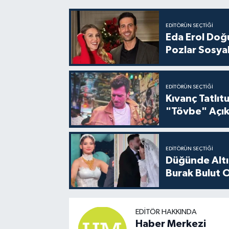
EDITÖRÜN SEÇTIĞI
Eda Erol Doğu
Pozlar Sosyal
EDITÖRÜN SEÇTIĞI
Kıvanç Tatlı
"Tövbe" Açık
EDITÖRÜN SEÇTIĞI
Düğünde Altı
Burak Bulut O
EDITÖR HAKKINDA
Haber Merkezi