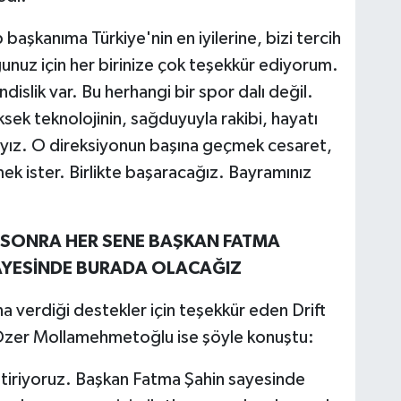
 başkanıma Türkiye'nin en iyilerine, bizi tercih
uğunuz için her birinize çok teşekkür ediyorum.
islik var. Bu herhangi bir spor dalı değil.
ksek teknolojinin, sağduyuyla rakibi, hayatı
dayız. O direksiyonun başına geçmek cesaret,
k ister. Birlikte başaracağız. Bayramınız
ONRA HER SENE BAŞKAN FATMA
SAYESİNDE BURADA OLACAĞIZ
 verdiği destekler için teşekkür eden Drift
Özer Mollamehmetoğlu ise şöyle konuştu:
eştiriyoruz. Başkan Fatma Şahin sayesinde