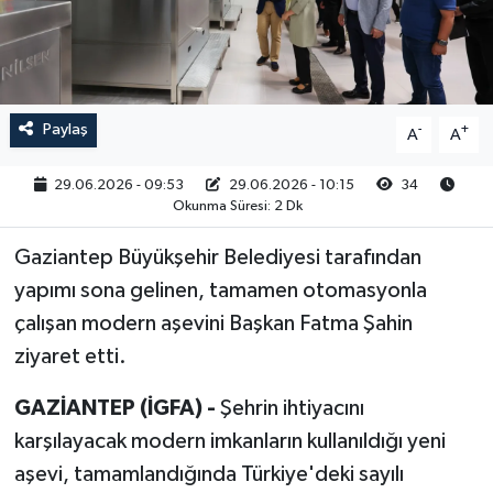
RESMİ İLAN
Paylaş
-
+
A
A
29.06.2026 - 09:53
29.06.2026 - 10:15
34
Okunma Süresi: 2 Dk
Gaziantep Büyükşehir Belediyesi tarafından
yapımı sona gelinen, tamamen otomasyonla
çalışan modern aşevini Başkan Fatma Şahin
ziyaret etti.
GAZİANTEP (İGFA) -
Şehrin ihtiyacını
karşılayacak modern imkanların kullanıldığı yeni
aşevi, tamamlandığında Türkiye'deki sayılı