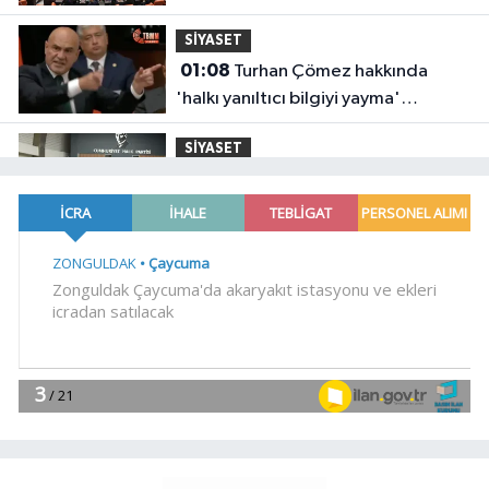
SİYASET
01:08
Turhan Çömez hakkında
'halkı yanıltıcı bilgiyi yayma'
soruşturması
SİYASET
23:58
Kılıçdaroğlu, CHP Gençlik
Kolları yönetimiyle buluştu
YAŞAM
23:54
Arabesk müziğinin acı kaybı!
Gündem
23:41
Menderes Belediye Başkanı
İlkay Çiçek görevden uzaklaştırıldı
SİYASET
23:34
CHP İstanbul'da yeni