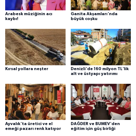
Arabesk müziğinin acı
Ganita Akşamları'nda
kaybı!
büyük coşku
Kırsal yollara neşter
Denizli'de 160 milyon TL'lik
alt ve üstyapı yatırımı
Ayvalık'ta üretici ve el
DAĞDER ve BUMEV'den
emeği pazarı renk katıyor
eğitim için güç birliği