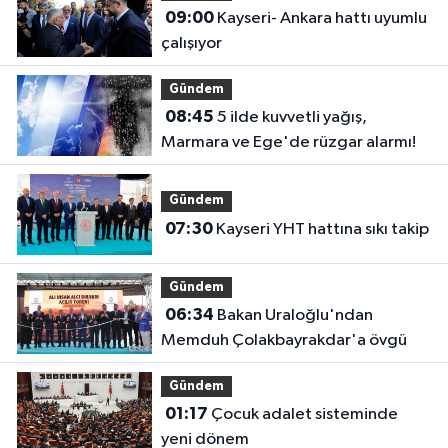
09:00
Kayseri- Ankara hattı uyumlu
çalışıyor
Gündem
08:45
5 ilde kuvvetli yağış,
Marmara ve Ege'de rüzgar alarmı!
Gündem
07:30
Kayseri YHT hattına sıkı takip
Gündem
06:34
Bakan Uraloğlu'ndan
Memduh Çolakbayrakdar'a övgü
Gündem
01:17
Çocuk adalet sisteminde
yeni dönem