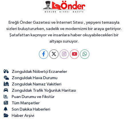
katılımlar... Gürsel Tekin: Birlikte
başaracağız
Ereğli Önder Gazetesi ve İnternet Sitesi , yepyeni temasıyla
sizleri buluştururken, sadelik ve modernizmi bir araya getiriyor.
Şatafattan kaçınıyor ve insanlara haber okuyabilecekleri bir
altyapı sunuyor.
Zonguldak Nöbetçi Eczaneler
Zonguldak Hava Durumu
Zonguldak Namaz Vakitleri
Zonguldak Trafik Yoğunluk Haritası
Puan Durumu ve Fikstür
Tüm Manşetler
Son Dakika Haberleri
Haber Arşivi