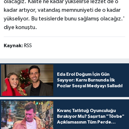
olacağız. Kalite ne kadar yükselirse lezzet de o
kadar artıyor, vatandaş memnuniyeti de o kadar
yükseliyor. Bu tesislerde bunu sağlamış olacağız.'
diye konuştu.
Kaynak:
RSS
Eda Erol Doğum İçin Gün
Sayıyor: Karnı Burnunda İlk
Pozlar Sosyal Medyayı Salladı!
Kıvanç Tatlıtuğ Oyunculuğu
Bırakıyor Mu? Şaşırtan "Tövbe"
Açıklamasının Tüm Perde
Arkası