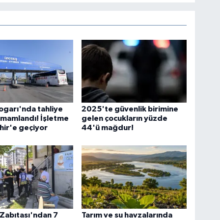
ogarı'nda tahliye
2025'te güvenlik birimine
amamlandı! İşletme
gelen çocukların yüzde
ir'e geçiyor
44'ü mağdur!
Zabıtası'ndan 7
Tarım ve su havzalarında