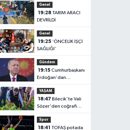
Genel
19:28
TARIM ARACI
DEVRİLDİ
Genel
19:25
‘ÖNCELİK İŞÇİ
SAĞLIĞI’
Gündem
19:15
Cumhurbaşkanı
Erdoğan'dan
'Terörsüz Türkiye'
YAŞAM
mesajı
18:47
Bilecik'te Vali
Sözer'den coğrafi
işaretli Kamber Biberi
Spor
hasadı
18:41
TOFAŞ potada