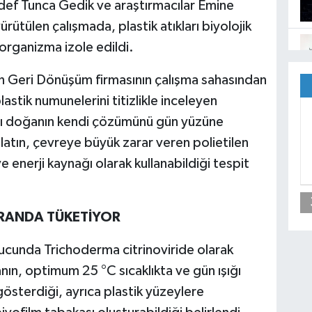
ef Tunca Gedik ve araştırmacılar Emine
ürütülen çalışmada, plastik atıkları biyolojik
organizma izole edildi.
n Geri Dönüşüm firmasının çalışma sahasından
stik numunelerini titizlikle inceleyen
karşı doğanın kendi çözümünü gün yüzüne
latın, çevreye büyük zarar veren polietilen
 enerji kaynağı olarak kullanabildiği tespit
ORANDA TÜKETİYOR
ucunda Trichoderma citrinoviride olarak
ın, optimum 25 °C sıcaklıkta ve gün ışığı
österdiği, ayrıca plastik yüzeylere