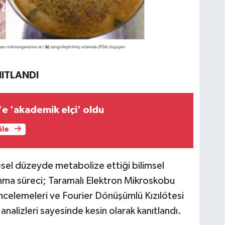
NITLANDI
 'akademik elçi' oldu
üle
esel düzeyde metabolize ettiği bilimsel
ma süreci; Taramalı Elektron Mikroskobu
incelemeleri ve Fourier Dönüşümlü Kızılötesi
nalizleri sayesinde kesin olarak kanıtlandı.