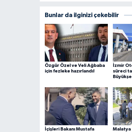
Bunlar da ilginizi çekebilir
Özgür Özel ve Veli Ağbaba
İzmir Ot
için fezleke hazırlandı!
süreci t
Büyükşeh
İçişleri Bakanı Mustafa
Malatya 