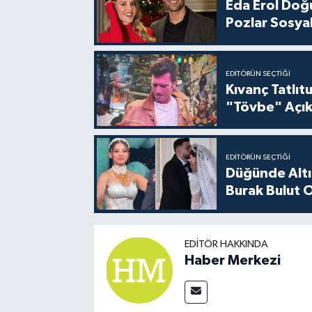
Eda Erol Doğu
Pozlar Sosyal
EDITÖRÜN SEÇTIĞI
Kıvanç Tatlı
"Tövbe" Açık
EDITÖRÜN SEÇTIĞI
Düğünde Altı
Burak Bulut O
EDITÖR HAKKINDA
Haber Merkezi