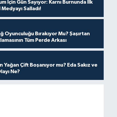
m İçin Gün Sayıyor: Karnı Burnunda İlk
 Medyayı Salladı!
tuğ Oyunculuğu Bırakıyor Mu? Şaşırtan
lamasının Tüm Perde Arkası
n Yağan Çift Boşanıyor mu? Eda Sakız ve
layı Ne?