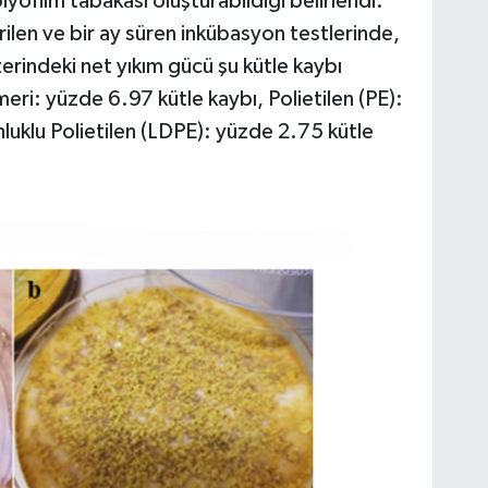
iyofilm tabakası oluşturabildiği belirlendi.
len ve bir ay süren inkübasyon testlerinde,
erindeki net yıkım gücü şu kütle kaybı
eri: yüzde 6.97 kütle kaybı, Polietilen (PE):
luklu Polietilen (LDPE): yüzde 2.75 kütle