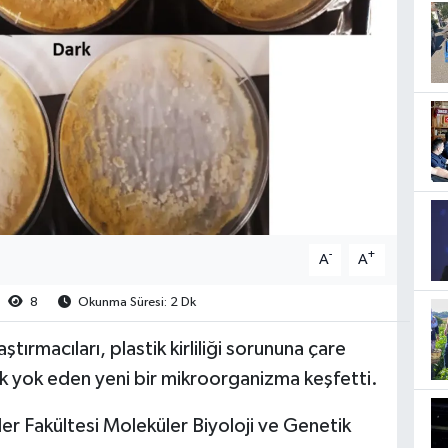
-
+
A
A
8
Okunma Süresi: 2 Dk
ırmacıları, plastik kirliliği sorununa çare
rak yok eden yeni bir mikroorganizma keşfetti.
er Fakültesi Moleküler Biyoloji ve Genetik