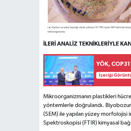
İLERİ ANALİZ TEKNİKLERİYLE KA
YÖK, COP31'e
İçeriği Görünt
Mikroorganizmanın plastikleri hücr
yöntemlerle doğrulandı. Biyobozun
(SEM) ile yapılan yüzey morfolojisi 
Spektroskopisi (FTIR) kimyasal bağ a