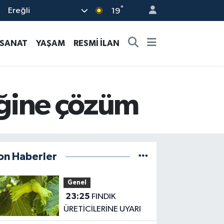
°
Ereğli
19
-SANAT
YAŞAM
RESMİ İLAN
liğine çözüm
on Haberler
Genel
23:25
FINDIK
ÜRETİCİLERİNE UYARI