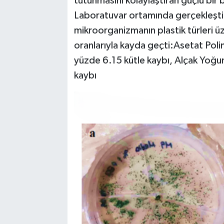
tutunmasını kolaylaştıran güçlü bir b
Laboratuvar ortamında gerçekleştiri
mikroorganizmanın plastik türleri üz
oranlarıyla kayda geçti:Asetat Polim
yüzde 6.15 kütle kaybı, Alçak Yoğun
kaybı