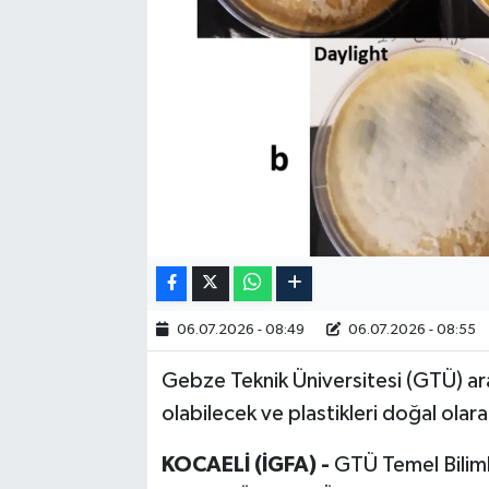
RESMİ İLAN
06.07.2026 - 08:49
06.07.2026 - 08:55
Gebze Teknik Üniversitesi (GTÜ) araşt
olabilecek ve plastikleri doğal ola
KOCAELİ (İGFA) -
GTÜ Temel Biliml