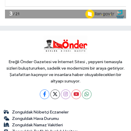
YAŞAM
11:42
İzmir Efes Selçuk'ta engelsiz
yaşamda üreterek güçleniyorlar
YAŞAM
11:37
Av sezonu 18 Ağustos'ta
açılacak
Ereğli Önder Gazetesi ve İnternet Sitesi , yepyeni temasıyla
sizleri buluştururken, sadelik ve modernizmi bir araya getiriyor.
Şatafattan kaçınıyor ve insanlara haber okuyabilecekleri bir
altyapı sunuyor.
Zonguldak Nöbetçi Eczaneler
Zonguldak Hava Durumu
Zonguldak Namaz Vakitleri