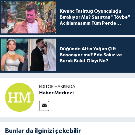
Kıvanç Tatlıtuğ Oyunculuğu
Bırakıyor Mu? Şaşırtan "Tövbe"
Açıklamasının Tüm Perde
Arkası
Düğünde Altın Yağan Çift
Boşanıyor mu? Eda Sakız ve
Burak Bulut Olayı Ne?
EDITÖR HAKKINDA
Haber Merkezi
Bunlar da ilginizi çekebilir