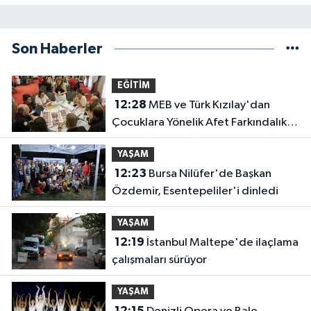
Son Haberler
EĞİTİM
12:28
MEB ve Türk Kızılay'dan
Çocuklara Yönelik Afet Farkındalık
Çalıştayı
YAŞAM
12:23
Bursa Nilüfer'de Başkan
Özdemir, Esentepeliler'i dinledi
YAŞAM
12:19
İstanbul Maltepe'de ilaçlama
çalışmaları sürüyor
YAŞAM
12:15