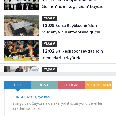
Denizli Opera ve Bale
Günleri'nde 'Kuğu Gölü' büyüsü
YAŞAM
12:09
Bursa Büyükşehir'den
Mudanya'nın altyapısına güçlü
yatırım
YAŞAM
12:02
Balıkesirspor sevdası için
memleket tek yürek
YAŞAM
11:57
Edirne Keşan'da Önkal
Kılavuz'dan anlamlı çalışma
YAŞAM
11:50
Su stresi çağı yaklaşıyor!
Uzmanlardan Türkiye için uyarı