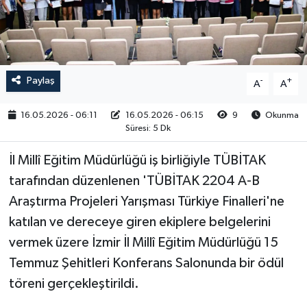
RESMİ İLAN
Paylaş
-
+
A
A
16.05.2026 - 06:11
16.05.2026 - 06:15
9
Okunma
Süresi: 5 Dk
İl Millî Eğitim Müdürlüğü iş birliğiyle TÜBİTAK
tarafından düzenlenen 'TÜBİTAK 2204 A-B
Araştırma Projeleri Yarışması Türkiye Finalleri'ne
katılan ve dereceye giren ekiplere belgelerini
vermek üzere İzmir İl Millî Eğitim Müdürlüğü 15
Temmuz Şehitleri Konferans Salonunda bir ödül
töreni gerçekleştirildi.