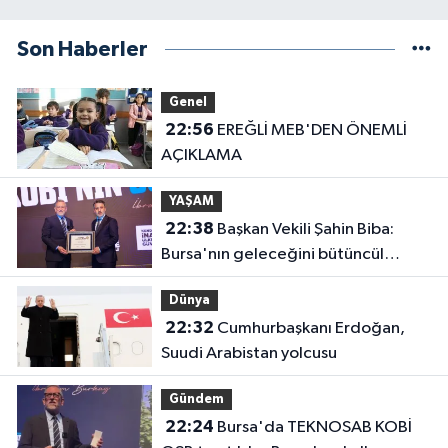
Son Haberler
Genel
22:56
EREĞLİ MEB'DEN ÖNEMLİ
AÇIKLAMA
YAŞAM
22:38
Başkan Vekili Şahin Biba:
Bursa'nın geleceğini bütüncül
anlayışla planlıyoruz
Dünya
22:32
Cumhurbaşkanı Erdoğan,
Suudi Arabistan yolcusu
Gündem
22:24
Bursa'da TEKNOSAB KOBİ