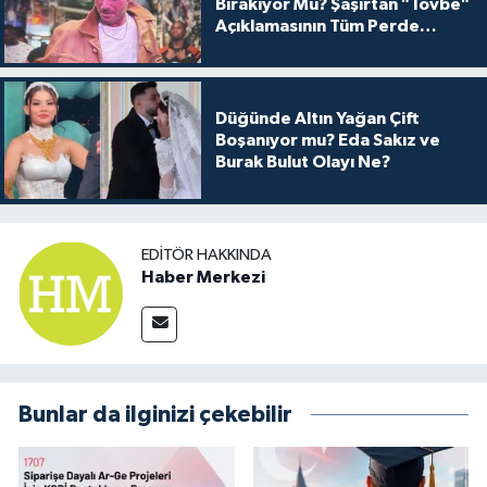
Bırakıyor Mu? Şaşırtan "Tövbe"
Açıklamasının Tüm Perde
Arkası
Düğünde Altın Yağan Çift
Boşanıyor mu? Eda Sakız ve
Burak Bulut Olayı Ne?
EDITÖR HAKKINDA
Haber Merkezi
Bunlar da ilginizi çekebilir