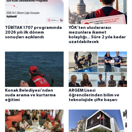
TÜBİTAK 1707 programında
YÖK'ten uluslararası
2026 yılı ilk dönem
mezunlara ikamet
sonuçları açıklandı
kolaylığı... Süre 2 yıla kadar
uzatılabilecek
Konak Belediyesi'nden
ARGEM Lisesi
suda arama ve kurtarma
öğrencilerinden bilim ve
eğitimi
teknolojide çifte başarı