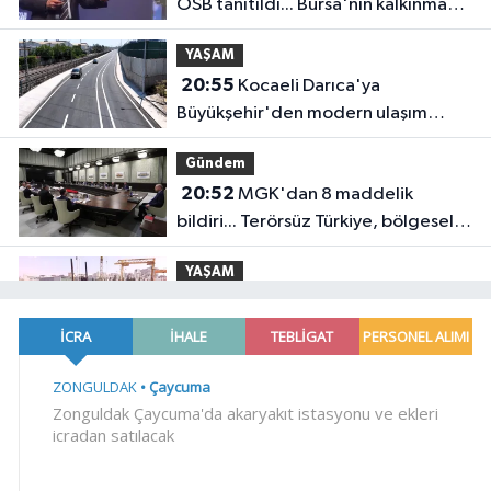
OSB tanıtıldı... Bursa'nın kalkınma
yolculuğunda yeni dönem
YAŞAM
20:55
Kocaeli Darıca'ya
Büyükşehir'den modern ulaşım
yatırımı
Gündem
20:52
MGK'dan 8 maddelik
bildiri... Terörsüz Türkiye, bölgesel
güvenlik ve Gazze mesajı
YAŞAM
19:02
Yakıt barcı filosuna iki yeni
gemi
Teknoloji
18:52
Türk Tarih Kurumu'ndan tarihi
içerikler tek platformda
EKONOMİ