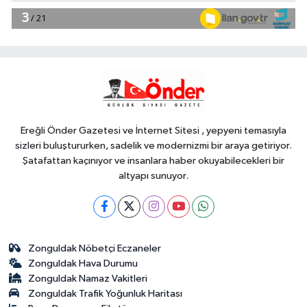
18:49
Fındık alım fiyatları
açıklandı... Alımlar 24 Ağustos'ta
başlıyor
Genel
18:48
.
Ereğli Önder Gazetesi ve İnternet Sitesi , yepyeni temasıyla
sizleri buluştururken, sadelik ve modernizmi bir araya getiriyor.
Şatafattan kaçınıyor ve insanlara haber okuyabilecekleri bir
altyapı sunuyor.
Zonguldak Nöbetçi Eczaneler
Zonguldak Hava Durumu
Zonguldak Namaz Vakitleri
Zonguldak Trafik Yoğunluk Haritası