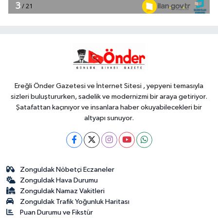
18:49
Fındık alım fiyatları
açıklandı... Alımlar 24 Ağustos'ta
başlıyor
Genel
18:48
.
Ereğli Önder Gazetesi ve İnternet Sitesi , yepyeni temasıyla
sizleri buluştururken, sadelik ve modernizmi bir araya getiriyor.
Şatafattan kaçınıyor ve insanlara haber okuyabilecekleri bir
altyapı sunuyor.
Zonguldak Nöbetçi Eczaneler
Zonguldak Hava Durumu
Zonguldak Namaz Vakitleri
Zonguldak Trafik Yoğunluk Haritası
Puan Durumu ve Fikstür