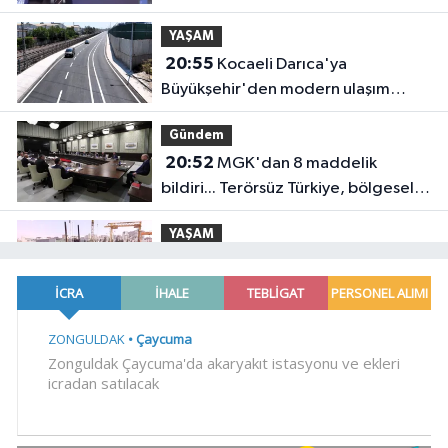
yolculuğunda yeni dönem
YAŞAM
20:55
Kocaeli Darıca'ya
Büyükşehir'den modern ulaşım
yatırımı
Gündem
20:52
MGK'dan 8 maddelik
bildiri... Terörsüz Türkiye, bölgesel
güvenlik ve Gazze mesajı
YAŞAM
19:02
Yakıt barcı filosuna iki yeni
gemi
Teknoloji
18:52
Türk Tarih Kurumu'ndan tarihi
içerikler tek platformda
EKONOMİ