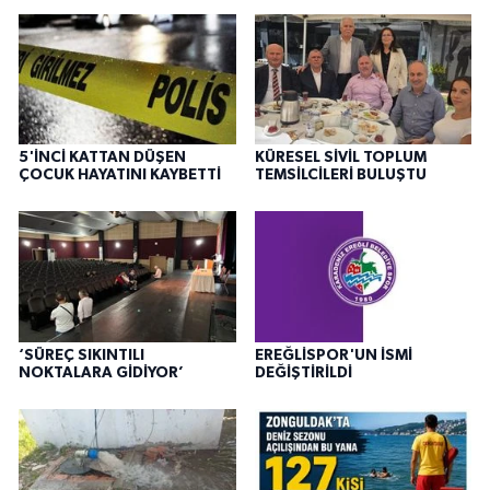
5'İNCİ KATTAN DÜŞEN
KÜRESEL SİVİL TOPLUM
ÇOCUK HAYATINI KAYBETTİ
TEMSİLCİLERİ BULUŞTU
‘SÜREÇ SIKINTILI
EREĞLİSPOR'UN İSMİ
NOKTALARA GİDİYOR’
DEĞİŞTİRİLDİ