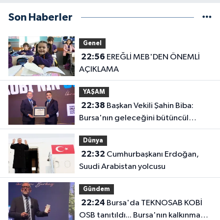
Son Haberler
Genel
22:56
EREĞLİ MEB'DEN ÖNEMLİ
AÇIKLAMA
YAŞAM
22:38
Başkan Vekili Şahin Biba:
Bursa'nın geleceğini bütüncül
anlayışla planlıyoruz
Dünya
22:32
Cumhurbaşkanı Erdoğan,
Suudi Arabistan yolcusu
Gündem
22:24
Bursa'da TEKNOSAB KOBİ
OSB tanıtıldı... Bursa'nın kalkınma