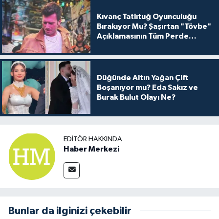
Kıvanç Tatlıtuğ Oyunculuğu
Bırakıyor Mu? Şaşırtan "Tövbe"
Açıklamasının Tüm Perde
Arkası
Düğünde Altın Yağan Çift
Boşanıyor mu? Eda Sakız ve
Burak Bulut Olayı Ne?
EDITÖR HAKKINDA
Haber Merkezi
Bunlar da ilginizi çekebilir