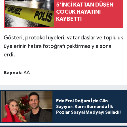
5'İNCİ KATTAN DÜŞEN
ÇOCUK HAYATINI
KAYBETTİ
Gösteri, protokol üyeleri, vatandaşlar ve topluluk
üyelerinin hatıra fotoğrafı çektirmesiyle sona
erdi.
Kaynak:
AA
Eda Erol Doğum İçin Gün
Sayıyor: Karnı Burnunda İlk
Pozlar Sosyal Medyayı Salladı!