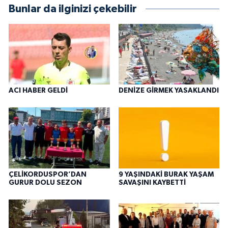
Bunlar da ilginizi çekebilir
ACI HABER GELDİ
DENİZE GİRMEK YASAKLANDI
ÇELİKORDUSPOR’DAN
9 YAŞINDAKİ BURAK YAŞAM
GURUR DOLU SEZON
SAVAŞINI KAYBETTİ