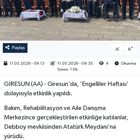
RESMİ İLAN
Paylaş
-
+
A
A
11.05.2026 - 09:13
11.05.2026 - 09:35
4
Okunma
Süresi: 1 Dk
GİRESUN (AA) - Giresun'da, 'Engelliler Haftası'
dolayısıyla etkinlik yapıldı.
Bakım, Rehabilitasyon ve Aile Danışma
Merkezince gerçekleştirilen etkinliğe katılanlar,
Debboy mevkiisinden Atatürk Meydanı'na
yürüdü.