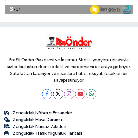
15:04
AFAD'dan Yozgat'ta EYY
konutlarına ziyaret
YAŞAM
14:57
Gaziantep'te Dülük Baba
Zaviyesi ve Türbesi asıl yerinde
yeniden inşa edilecek
Ereğli Önder Gazetesi ve İnternet Sitesi , yepyeni temasıyla
sizleri buluştururken, sadelik ve modernizmi bir araya getiriyor.
Şatafattan kaçınıyor ve insanlara haber okuyabilecekleri bir
altyapı sunuyor.
Zonguldak Nöbetçi Eczaneler
Zonguldak Hava Durumu
Zonguldak Namaz Vakitleri
Zonguldak Trafik Yoğunluk Haritası