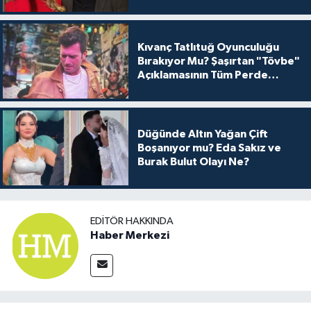
Kıvanç Tatlıtuğ Oyunculuğu
Bırakıyor Mu? Şaşırtan "Tövbe"
Açıklamasının Tüm Perde
Arkası
Düğünde Altın Yağan Çift
Boşanıyor mu? Eda Sakız ve
Burak Bulut Olayı Ne?
EDITÖR HAKKINDA
Haber Merkezi