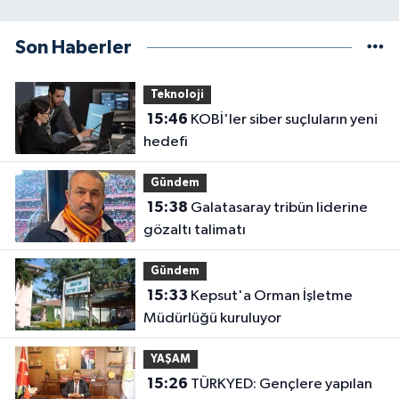
Son Haberler
Teknoloji
15:46
KOBİ'ler siber suçluların yeni
hedefi
Gündem
15:38
Galatasaray tribün liderine
gözaltı talimatı
Gündem
15:33
Kepsut'a Orman İşletme
Müdürlüğü kuruluyor
YAŞAM
15:26
TÜRKYED: Gençlere yapılan