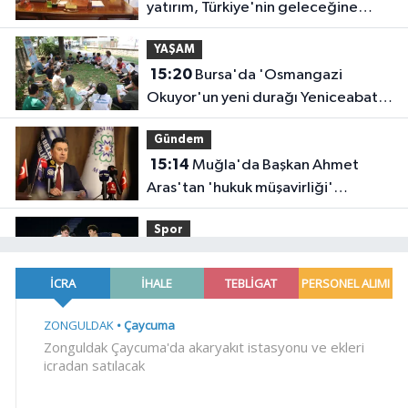
yatırım, Türkiye'nin geleceğine
yatırımdır
YAŞAM
15:20
Bursa'da 'Osmangazi
Okuyor'un yeni durağı Yeniceabat
oldu
Gündem
15:14
Muğla'da Başkan Ahmet
Aras'tan 'hukuk müşavirliği'
açıklaması
Spor
15:09
Çayırova'da, geleceğin
basketbolcuları seçmelerde ter
döktü
Genel
15:06
ACI HABER GELDİ
YAŞAM