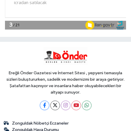
Müdürü vefatının yıl dönümünde
anıldı
YAŞAM
17:51
İzmit'te 3 Çınar Çocuk Evi
için kura çekimi gerçekleştirildi
YAŞAM
17:45
Keşan'da 177 milyon liralık
yeni Hükümet Konağı'nın temeli
atıldı
Ereğli Önder Gazetesi ve İnternet Sitesi , yepyeni temasıyla
sizleri buluştururken, sadelik ve modernizmi bir araya getiriyor.
Şatafattan kaçınıyor ve insanlara haber okuyabilecekleri bir
altyapı sunuyor.
Zonguldak Nöbetçi Eczaneler
Zonguldak Hava Durumu