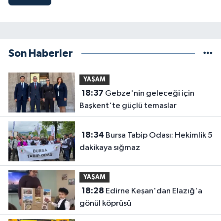
Son Haberler
YAŞAM
18:37
Gebze'nin geleceği için
Başkent'te güçlü temaslar
18:34
Bursa Tabip Odası: Hekimlik 5
dakikaya sığmaz
YAŞAM
18:28
Edirne Keşan'dan Elazığ'a
gönül köprüsü