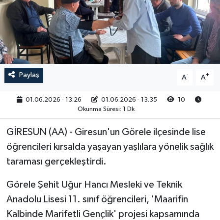
RESMİ İLAN
Paylaş
-
+
A
A
01.06.2026 - 13:26
01.06.2026 - 13:35
10
Okunma Süresi: 1 Dk
GİRESUN (AA) - Giresun'un Görele ilçesinde lise
öğrencileri kırsalda yaşayan yaşlılara yönelik sağlık
taraması gerçekleştirdi.
Görele Şehit Uğur Hancı Mesleki ve Teknik
Anadolu Lisesi 11. sınıf öğrencileri, 'Maarifin
Kalbinde Marifetli Gençlik' projesi kapsamında