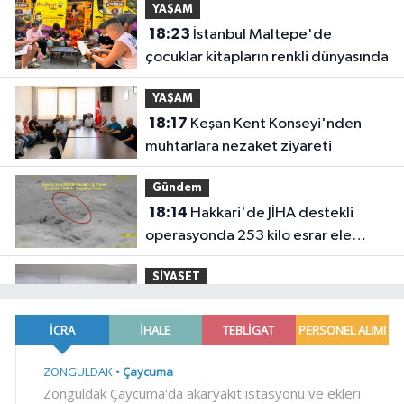
YAŞAM
18:23
İstanbul Maltepe'de
çocuklar kitapların renkli dünyasında
YAŞAM
18:17
Keşan Kent Konseyi'nden
muhtarlara nezaket ziyareti
Gündem
18:14
Hakkari'de JİHA destekli
operasyonda 253 kilo esrar ele
geçirildi
SİYASET
18:06
İzmir Karabağlar Meclisi'nde
komisyonlar yeniden şekillendi
YAŞAM
18:00
Keşan eski İlçe Millî Eğitim