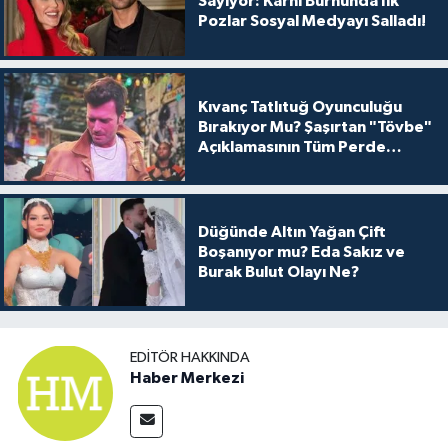
Sayıyor: Karnı Burnunda İlk
Pozlar Sosyal Medyayı Salladı!
Kıvanç Tatlıtuğ Oyunculuğu
Bırakıyor Mu? Şaşırtan "Tövbe"
Açıklamasının Tüm Perde
Arkası
Düğünde Altın Yağan Çift
Boşanıyor mu? Eda Sakız ve
Burak Bulut Olayı Ne?
EDITÖR HAKKINDA
Haber Merkezi