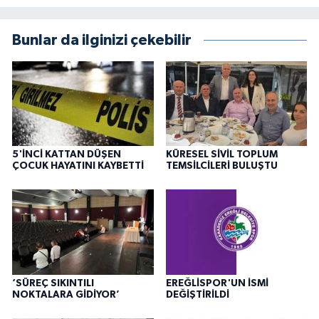
Bunlar da ilginizi çekebilir
5'İNCİ KATTAN DÜŞEN
KÜRESEL SİVİL TOPLUM
ÇOCUK HAYATINI KAYBETTİ
TEMSİLCİLERİ BULUŞTU
‘SÜREÇ SIKINTILI
EREĞLİSPOR'UN İSMİ
NOKTALARA GİDİYOR’
DEĞİŞTİRİLDİ