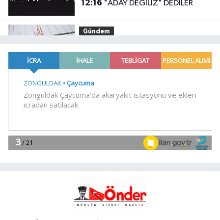
12:16
"ADAY DEĞİLİZ" DEDİLER
Gündem
12:14
Akdeniz'de 4,1
büyüklüğünde deprem
Spor
12:11
Konya'da Bisiklet Festivali
heyecanı başladı
YAŞAM
12:08
Derince'ye 120 yataklı sağlık
tesisi geliyor
EKONOMİ
12:04
Bursa ekonomisinde tarihi
dönüşüm hamlesi resmen başladı...
TEKNOSAB KOBİ OSB'de başvurular