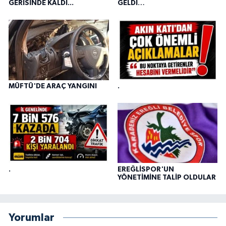
GERİSİNDE KALDI...
GELDİ…
MÜFTÜ'DE ARAÇ YANGINI
.
.
EREĞLİSPOR'UN
YÖNETİMİNE TALİP OLDULAR
Yorumlar