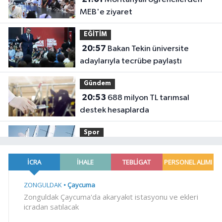
MEB'e ziyaret
EĞİTİM
20:57
Bakan Tekin üniversite
adaylarıyla tecrübe paylaştı
Gündem
20:53
688 milyon TL tarımsal
destek hesaplarda
Spor
19:02
Yelkencilerin zorlu
mücadelesi ilk günde nefes kesti
YAŞAM
18:55
Bursa'da tarihi eser
operasyonu! 273 sikke ve 18 obje ele
geçirildi