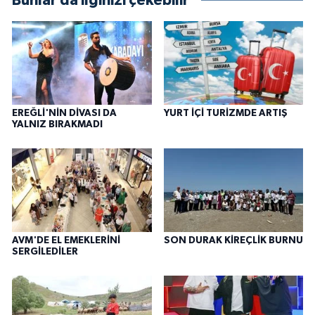
Bunlar da ilginizi çekebilir
EREĞLİ'NİN DİVASI DA
YURT İÇİ TURİZMDE ARTIŞ
YALNIZ BIRAKMADI
AVM'DE EL EMEKLERİNİ
SON DURAK KİREÇLİK BURNU
SERGİLEDİLER