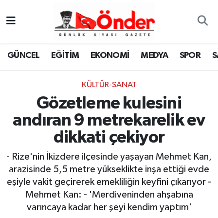
GÜNCEL
Zonguldak Nöbetçi Eczaneler
GÜNCEL
EĞİTİM
EKONOMİ
MEDYA
SPOR
S
EĞİTİM
Zonguldak Hava Durumu
KÜLTÜR-SANAT
EKONOMİ
Zonguldak Namaz Vakitleri
Gözetleme kulesini
MEDYA
Zonguldak Trafik Yoğunluk Haritası
andıran 9 metrekarelik ev
dikkati çekiyor
SPOR
TFF 3.Lig 4.Grup Puan Durumu ve Fikstür
- Rize'nin İkizdere ilçesinde yaşayan Mehmet Kan,
SAĞLIK
Tüm Manşetler
arazisinde 5,5 metre yükseklikte inşa ettiği evde
eşiyle vakit geçirerek emekliliğin keyfini çıkarıyor -
KÜLTÜR-SANAT
Son Dakika Haberleri
Mehmet Kan: - 'Merdiveninden ahşabına
varıncaya kadar her şeyi kendim yaptım'
YAŞAM
Haber Arşivi