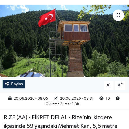
RESMİ İLAN
Paylaş
-
+
A
A
20.06.2026 - 08:05
20.06.2026 - 08:31
10
Okunma Süresi: 1 Dk
RİZE (AA) - FİKRET DELAL - Rize'nin İkizdere
ilçesinde 59 yaşındaki Mehmet Kan, 5,5 metre