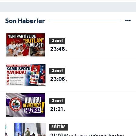
Son Haberler
Genel
23:48
.
Genel
23:08
.
Genel
21:21
.
EĞİTİM
21:01
Moritanyalı öğrencilerden