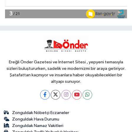
YAŞAM
18:51
Eyüpsultan Meydanı
yenileniyor... İlk taşı Nuri Aslan koydu
Teknoloji
18:45
Yapay zeka genç
girişimcilere yeni kapılar açıyor
Ereğli Önder Gazetesi ve İnternet Sitesi , yepyeni temasıyla
sizleri buluştururken, sadelik ve modernizmi bir araya getiriyor.
Şatafattan kaçınıyor ve insanlara haber okuyabilecekleri bir
altyapı sunuyor.
Zonguldak Nöbetçi Eczaneler
Zonguldak Hava Durumu
Zonguldak Namaz Vakitleri