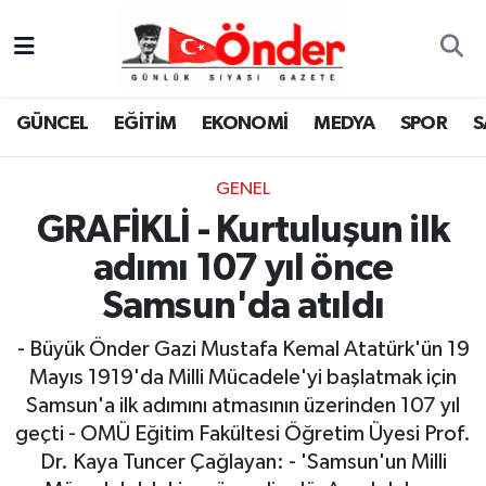
GÜNCEL
Zonguldak Nöbetçi Eczaneler
GÜNCEL
EĞİTİM
EKONOMİ
MEDYA
SPOR
S
EĞİTİM
Zonguldak Hava Durumu
GENEL
EKONOMİ
Zonguldak Namaz Vakitleri
GRAFİKLİ - Kurtuluşun ilk
MEDYA
Zonguldak Trafik Yoğunluk Haritası
adımı 107 yıl önce
Samsun'da atıldı
SPOR
TFF 3.Lig 4.Grup Puan Durumu ve Fikstür
- Büyük Önder Gazi Mustafa Kemal Atatürk'ün 19
SAĞLIK
Tüm Manşetler
Mayıs 1919'da Milli Mücadele'yi başlatmak için
Samsun'a ilk adımını atmasının üzerinden 107 yıl
KÜLTÜR-SANAT
Son Dakika Haberleri
geçti - OMÜ Eğitim Fakültesi Öğretim Üyesi Prof.
Dr. Kaya Tuncer Çağlayan: - 'Samsun'un Milli
YAŞAM
Haber Arşivi