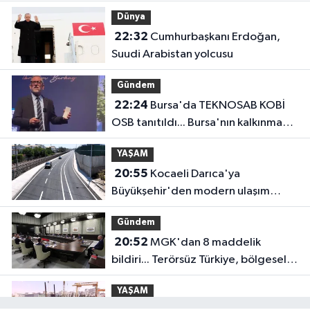
anlayışla planlıyoruz
Dünya
22:32
Cumhurbaşkanı Erdoğan,
Suudi Arabistan yolcusu
Gündem
22:24
Bursa'da TEKNOSAB KOBİ
OSB tanıtıldı... Bursa'nın kalkınma
yolculuğunda yeni dönem
YAŞAM
20:55
Kocaeli Darıca'ya
Büyükşehir'den modern ulaşım
yatırımı
Gündem
20:52
MGK'dan 8 maddelik
bildiri... Terörsüz Türkiye, bölgesel
güvenlik ve Gazze mesajı
YAŞAM