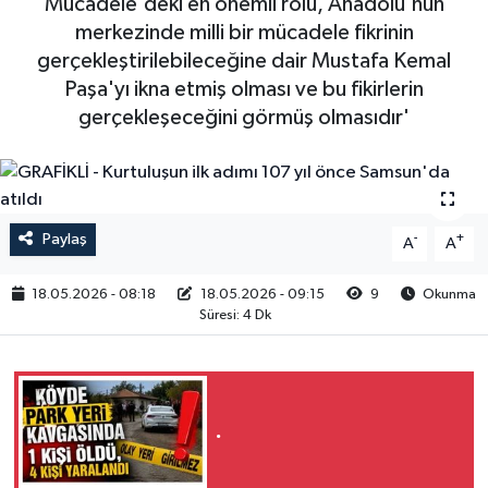
Mücadele'deki en önemli rolü, Anadolu'nun
merkezinde milli bir mücadele fikrinin
RESMİ İLAN
gerçekleştirilebileceğine dair Mustafa Kemal
Paşa'yı ikna etmiş olması ve bu fikirlerin
gerçekleşeceğini görmüş olmasıdır'
Paylaş
-
+
A
A
18.05.2026 - 08:18
18.05.2026 - 09:15
9
Okunma
Süresi: 4 Dk
.