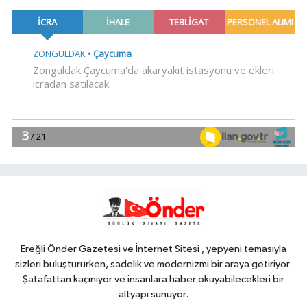
19:02
Yakıt barcı filosuna iki yeni
gemi
Teknoloji
18:52
Türk Tarih Kurumu'ndan tarihi
içerikler tek platformda
EKONOMİ
18:49
Fındık alım fiyatları
açıklandı... Alımlar 24 Ağustos'ta
başlıyor
Genel
18:48
.
Ereğli Önder Gazetesi ve İnternet Sitesi , yepyeni temasıyla
sizleri buluştururken, sadelik ve modernizmi bir araya getiriyor.
Şatafattan kaçınıyor ve insanlara haber okuyabilecekleri bir
altyapı sunuyor.