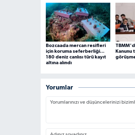
Bozcaada mercan resifleri
TBMM'd
için koruma seferberliği...
Kanunu te
180 deniz canlısı türü kayıt
görüşme
altına alındı
Yorumlar