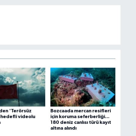
'den 'Terörsüz
Bozcaada mercan resifleri
 hedefli videolu
için koruma seferberliği...
m
180 deniz canlısı türü kayıt
altına alındı