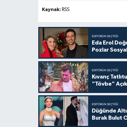
Kaynak:
RSS
EDITÖRÜN SEÇTIĞI
Eda Erol Doğu
Pozlar Sosyal
EDITÖRÜN SEÇTIĞI
Kıvanç Tatlı
"Tövbe" Açık
EDITÖRÜN SEÇTIĞI
Düğünde Altı
Burak Bulut O