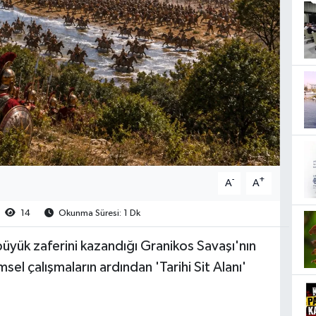
-
+
A
A
14
Okunma Süresi: 1 Dk
 büyük zaferini kazandığı Granikos Savaşı'nın
msel çalışmaların ardından 'Tarihi Sit Alanı'