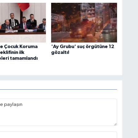
e Çocuk Koruma
'Ay Grubu' suç örgütüne 12
klifinin ilk
gözaltı!
leri tamamlandı