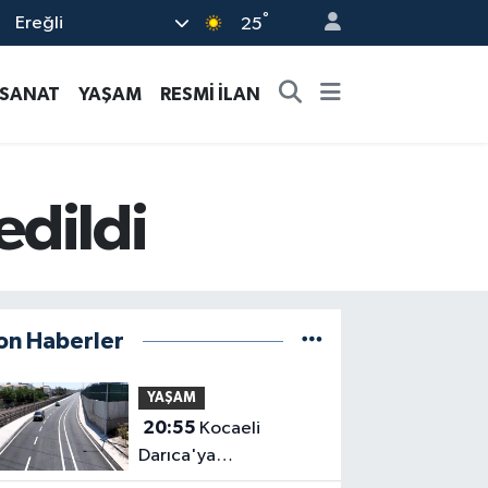
°
Ereğli
25
-SANAT
YAŞAM
RESMİ İLAN
edildi
on Haberler
YAŞAM
20:55
Kocaeli
Darıca'ya
Büyükşehir'den