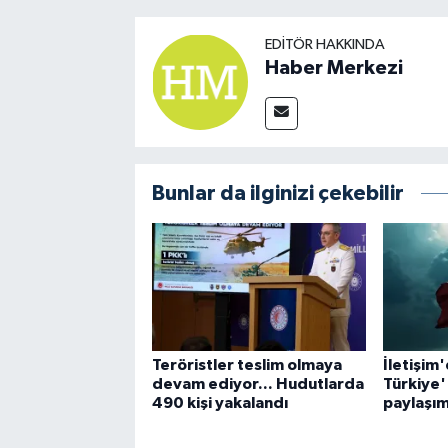
EDITÖR HAKKINDA
Haber Merkezi
Bunlar da ilginizi çekebilir
Teröristler teslim olmaya
İletişim
devam ediyor... Hudutlarda
Türkiye'
490 kişi yakalandı
paylaşı