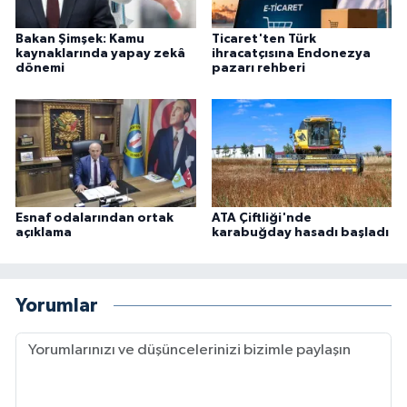
Bakan Şimşek: Kamu
Ticaret'ten Türk
kaynaklarında yapay zekâ
ihracatçısına Endonezya
dönemi
pazarı rehberi
Esnaf odalarından ortak
ATA Çiftliği'nde
açıklama
karabuğday hasadı başladı
Yorumlar