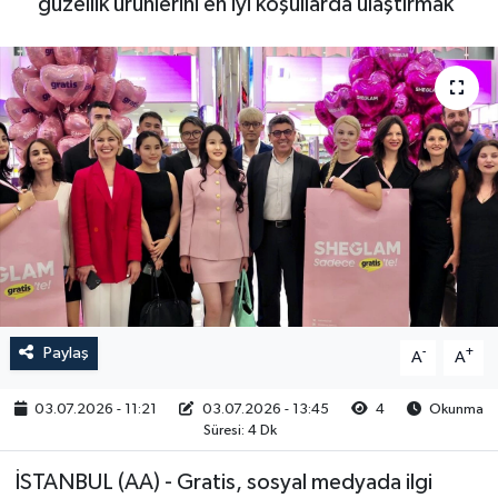
güzellik ürünlerini en iyi koşullarda ulaştırmak'
RESMİ İLAN
Paylaş
-
+
A
A
03.07.2026 - 11:21
03.07.2026 - 13:45
4
Okunma
Süresi: 4 Dk
İSTANBUL (AA) - Gratis, sosyal medyada ilgi