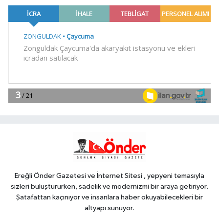
Aras'tan 'hukuk müşavirliği'
açıklaması
Spor
15:09
Çayırova'da, geleceğin
basketbolcuları seçmelerde ter
döktü
Genel
15:06
ACI HABER GELDİ
YAŞAM
15:04
AFAD'dan Yozgat'ta EYY
konutlarına ziyaret
Ereğli Önder Gazetesi ve İnternet Sitesi , yepyeni temasıyla
sizleri buluştururken, sadelik ve modernizmi bir araya getiriyor.
Şatafattan kaçınıyor ve insanlara haber okuyabilecekleri bir
altyapı sunuyor.