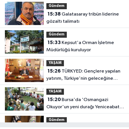
Gündem
15:38
Galatasaray tribün liderine
gözaltı talimatı
Gündem
15:33
Kepsut'a Orman İşletme
Müdürlüğü kuruluyor
YAŞAM
15:26
TÜRKYED: Gençlere yapılan
yatırım, Türkiye'nin geleceğine
yatırımdır
YAŞAM
15:20
Bursa'da 'Osmangazi
Okuyor'un yeni durağı Yeniceabat
oldu
Gündem
15:14
Muğla'da Başkan Ahmet