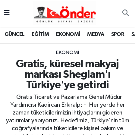
GÜNCEL
Zonguldak Nöbetçi Eczaneler
GÜNCEL
EĞİTİM
EKONOMİ
MEDYA
SPOR
S
EĞİTİM
Zonguldak Hava Durumu
EKONOMİ
EKONOMİ
Zonguldak Namaz Vakitleri
Gratis, küresel makyaj
MEDYA
Zonguldak Trafik Yoğunluk Haritası
markası Sheglam'ı
Türkiye'ye getirdi
SPOR
TFF 3.Lig 4.Grup Puan Durumu ve Fikstür
- Gratis Ticaret ve Pazarlama Genel Müdür
SAĞLIK
Tüm Manşetler
Yardımcısı Kadircan Erkıralp: - 'Her yerde her
zaman tüketicilerimizin ihtiyaçlarını gideren
KÜLTÜR-SANAT
Son Dakika Haberleri
yatırımlar yapıyoruz. Hedefimiz, Türkiye'nin tüm
coğrafyalarında tüketicilere kişisel bakım ve
YAŞAM
Haber Arşivi