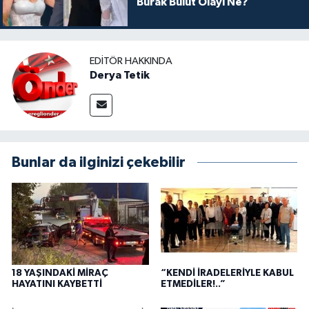
Burak Bulut Olayı Ne?
EDITÖR HAKKINDA
Derya Tetik
Bunlar da ilginizi çekebilir
18 YAŞINDAKİ MİRAÇ
“KENDİ İRADELERİYLE KABUL
HAYATINI KAYBETTİ
ETMEDİLER!..”