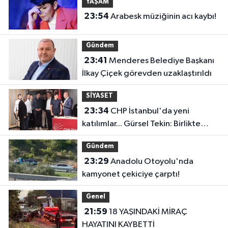
YAŞAM
23:54
Arabesk müziğinin acı kaybı!
Gündem
23:41
Menderes Belediye Başkanı
İlkay Çiçek görevden uzaklaştırıldı
SİYASET
23:34
CHP İstanbul'da yeni
katılımlar... Gürsel Tekin: Birlikte
başaracağız
Gündem
23:29
Anadolu Otoyolu'nda
kamyonet çekiciye çarptı!
Genel
21:59
18 YAŞINDAKİ MİRAÇ
HAYATINI KAYBETTİ