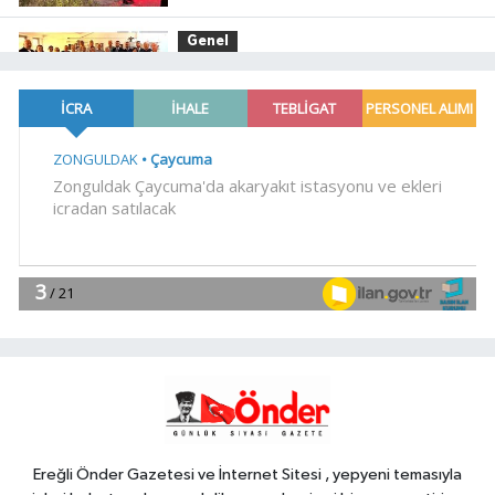
Genel
19:59
“KENDİ İRADELERİYLE KABUL
ETMEDİLER!..”
YAŞAM
19:00
Ganita Akşamları'nda büyük
coşku
YAŞAM
18:45
Kırsal yollara neşter
Magazin
18:30
Akustik sahne yaz
akşamlarına ritim katıyor
Ereğli Önder Gazetesi ve İnternet Sitesi , yepyeni temasıyla