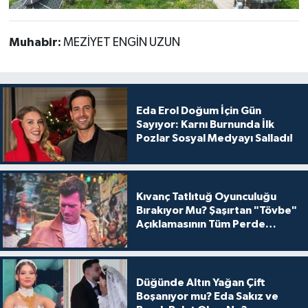
Muhabir:
MEZİYET ENGİN UZUN
Eda Erol Doğum İçin Gün
Sayıyor: Karnı Burnunda İlk
Pozlar Sosyal Medyayı Salladı!
Kıvanç Tatlıtuğ Oyunculuğu
Bırakıyor Mu? Şaşırtan "Tövbe"
Açıklamasının Tüm Perde
Arkası
Düğünde Altın Yağan Çift
Boşanıyor mu? Eda Sakız ve