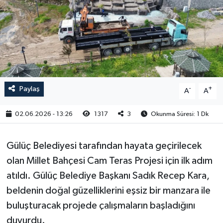
RESMİ İLAN
Paylaş
-
+
A
A
02.06.2026 - 13:26
1317
3
Okunma Süresi: 1 Dk
Gülüç Belediyesi tarafından hayata geçirilecek
olan Millet Bahçesi Cam Teras Projesi için ilk adım
atıldı. Gülüç Belediye Başkanı Sadık Recep Kara,
beldenin doğal güzelliklerini eşsiz bir manzara ile
buluşturacak projede çalışmaların başladığını
duyurdu.