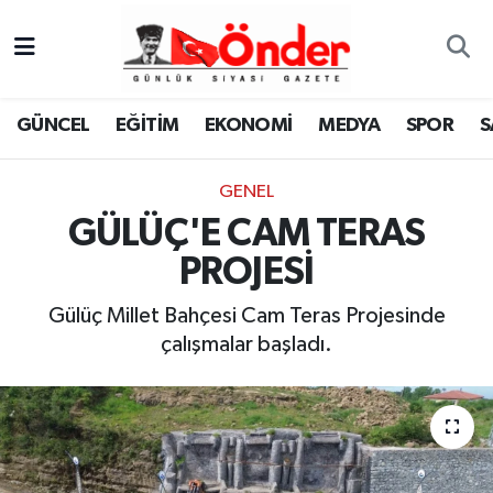
GÜNCEL
Zonguldak Nöbetçi Eczaneler
GÜNCEL
EĞİTİM
EKONOMİ
MEDYA
SPOR
S
EĞİTİM
Zonguldak Hava Durumu
GENEL
EKONOMİ
Zonguldak Namaz Vakitleri
GÜLÜÇ'E CAM TERAS
MEDYA
Zonguldak Trafik Yoğunluk Haritası
PROJESİ
SPOR
TFF 3.Lig 4.Grup Puan Durumu ve Fikstür
Gülüç Millet Bahçesi Cam Teras Projesinde
çalışmalar başladı.
SAĞLIK
Tüm Manşetler
KÜLTÜR-SANAT
Son Dakika Haberleri
YAŞAM
Haber Arşivi