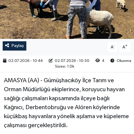
RESMİ İLAN
Paylaş
-
+
A
A
02.07.2026 - 10:44
02.07.2026 - 10:50
4
Okunma
Süresi: 1 Dk
AMASYA (AA) - Gümüşhacıköy İlçe Tarım ve
Orman Müdürlüğü ekiplerince, koruyucu hayvan
sağlığı çalışmaları kapsamında ilçeye bağlı
Kağnıcı, Derbentobruğu ve Alören köylerinde
küçükbaş hayvanlara yönelik aşılama ve küpeleme
çalışması gerçekleştirildi.