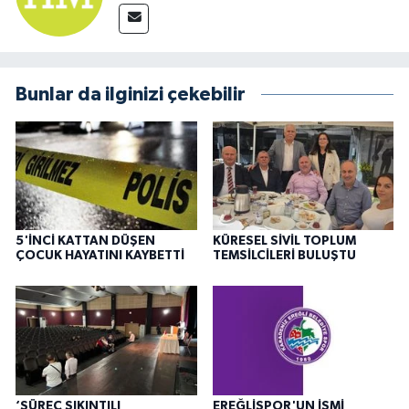
Bunlar da ilginizi çekebilir
5'İNCİ KATTAN DÜŞEN
KÜRESEL SİVİL TOPLUM
ÇOCUK HAYATINI KAYBETTİ
TEMSİLCİLERİ BULUŞTU
‘SÜREÇ SIKINTILI
EREĞLİSPOR'UN İSMİ