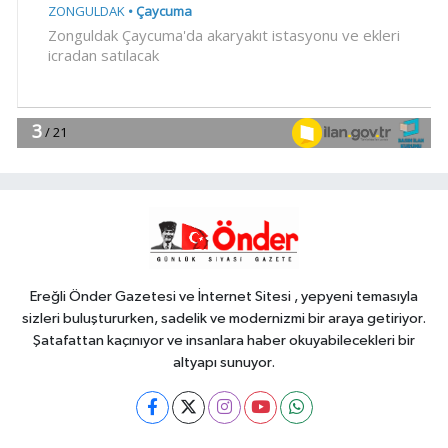
YAŞAM
18:51
Eyüpsultan Meydanı
yenileniyor... İlk taşı Nuri Aslan koydu
Teknoloji
18:45
Yapay zeka genç
girişimcilere yeni kapılar açıyor
YAŞAM
18:37
Gebze'nin geleceği için
Başkent'te güçlü temaslar
Ereğli Önder Gazetesi ve İnternet Sitesi , yepyeni temasıyla
sizleri buluştururken, sadelik ve modernizmi bir araya getiriyor.
Şatafattan kaçınıyor ve insanlara haber okuyabilecekleri bir
altyapı sunuyor.