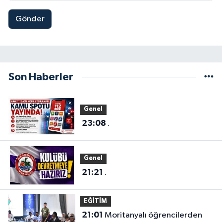
Gönder
Son Haberler
Genel
23:08
.
Genel
21:21
.
EĞİTİM
21:01
Moritanyalı öğrencilerden