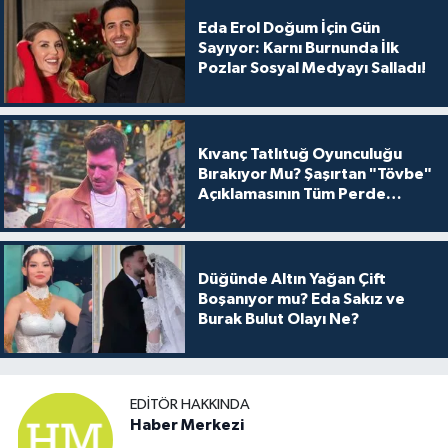
Eda Erol Doğum İçin Gün
Sayıyor: Karnı Burnunda İlk
Pozlar Sosyal Medyayı Salladı!
Kıvanç Tatlıtuğ Oyunculuğu
Bırakıyor Mu? Şaşırtan "Tövbe"
Açıklamasının Tüm Perde
Arkası
Düğünde Altın Yağan Çift
Boşanıyor mu? Eda Sakız ve
Burak Bulut Olayı Ne?
EDITÖR HAKKINDA
Haber Merkezi