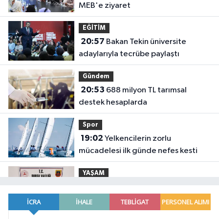
MEB'e ziyaret
EĞİTİM
20:57
Bakan Tekin üniversite
adaylarıyla tecrübe paylaştı
Gündem
20:53
688 milyon TL tarımsal
destek hesaplarda
Spor
19:02
Yelkencilerin zorlu
mücadelesi ilk günde nefes kesti
YAŞAM
18:55
Bursa'da tarihi eser
operasyonu! 273 sikke ve 18 obje ele
geçirildi