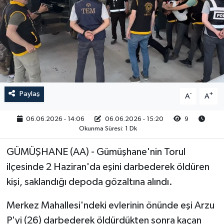
RESMİ İLAN
Paylaş
-
+
A
A
06.06.2026 - 14:06
06.06.2026 - 15:20
9
Okunma Süresi: 1 Dk
GÜMÜŞHANE (AA) - Gümüşhane'nin Torul
ilçesinde 2 Haziran'da eşini darbederek öldüren
kişi, saklandığı depoda gözaltına alındı.
Merkez Mahallesi'ndeki evlerinin önünde eşi Arzu
P'yi (26) darbederek öldürdükten sonra kaçan