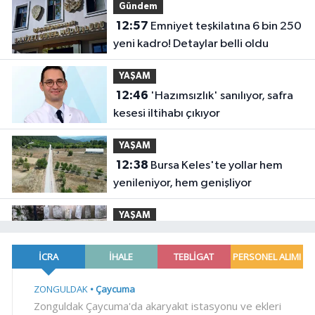
Gündem
12:57
Emniyet teşkilatına 6 bin 250
yeni kadro! Detaylar belli oldu
YAŞAM
12:46
'Hazımsızlık' sanılıyor, safra
kesesi iltihabı çıkıyor
YAŞAM
12:38
Bursa Keles'te yollar hem
yenileniyor, hem genişliyor
YAŞAM
12:33
İstanbul'da tarihi mezar
taşlarına saldırı sonrası restorasyon
YAŞAM
12:26
Denizli Büyükşehir'den