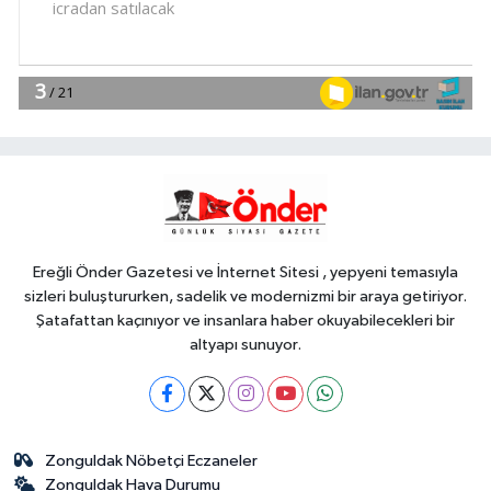
Buldan'a dev yatırım
YAŞAM
12:20
Yeşilay'dan göçmen gençleri
bağımlılık risklerinden koruyacak
uluslararası model
YAŞAM
12:14
Başkan Genç, 'Sevdam
Karadeniz' ekibini ağırladı! Film
Festivali Aralık'ta
Ereğli Önder Gazetesi ve İnternet Sitesi , yepyeni temasıyla
sizleri buluştururken, sadelik ve modernizmi bir araya getiriyor.
Şatafattan kaçınıyor ve insanlara haber okuyabilecekleri bir
altyapı sunuyor.
Zonguldak Nöbetçi Eczaneler
Zonguldak Hava Durumu