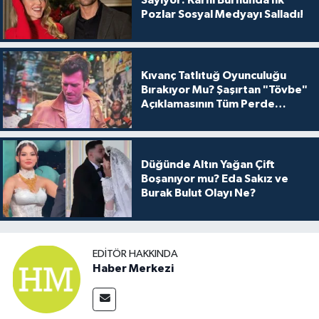
Sayıyor: Karnı Burnunda İlk
Pozlar Sosyal Medyayı Salladı!
Kıvanç Tatlıtuğ Oyunculuğu
Bırakıyor Mu? Şaşırtan "Tövbe"
Açıklamasının Tüm Perde
Arkası
Düğünde Altın Yağan Çift
Boşanıyor mu? Eda Sakız ve
Burak Bulut Olayı Ne?
EDITÖR HAKKINDA
Haber Merkezi