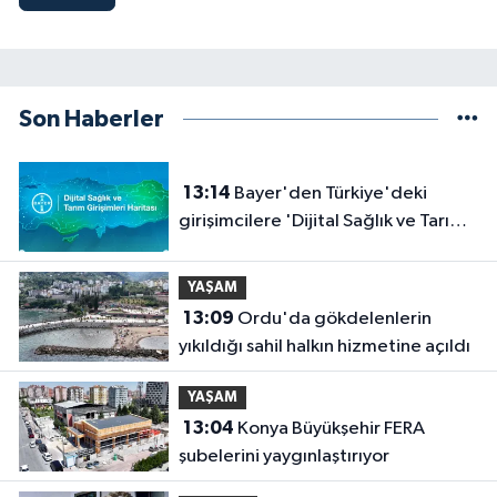
Son Haberler
13:14
Bayer'den Türkiye'deki
girişimcilere 'Dijital Sağlık ve Tarım
Girişimleri Haritası' çağrısı
YAŞAM
13:09
Ordu'da gökdelenlerin
yıkıldığı sahil halkın hizmetine açıldı
YAŞAM
13:04
Konya Büyükşehir FERA
şubelerini yaygınlaştırıyor