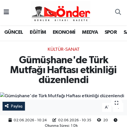
GÜNCEL
Zonguldak Nöbetçi Eczaneler
GÜNCEL
EĞİTİM
EKONOMİ
MEDYA
SPOR
S
EĞİTİM
Zonguldak Hava Durumu
KÜLTÜR-SANAT
EKONOMİ
Zonguldak Namaz Vakitleri
Gümüşhane'de Türk
MEDYA
Zonguldak Trafik Yoğunluk Haritası
Mutfağı Haftası etkinliği
düzenlendi
SPOR
TFF 3.Lig 4.Grup Puan Durumu ve Fikstür
SAĞLIK
Tüm Manşetler
Paylaş
-
+
A
A
KÜLTÜR-SANAT
Son Dakika Haberleri
02.06.2026 - 10:24
02.06.2026 - 10:35
20
YAŞAM
Haber Arşivi
Okunma Süresi: 1 Dk