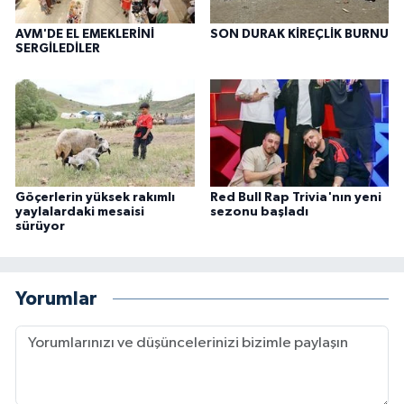
AVM'DE EL EMEKLERİNİ
SON DURAK KİREÇLİK BURNU
SERGİLEDİLER
Göçerlerin yüksek rakımlı
Red Bull Rap Trivia'nın yeni
yaylalardaki mesaisi
sezonu başladı
sürüyor
Yorumlar