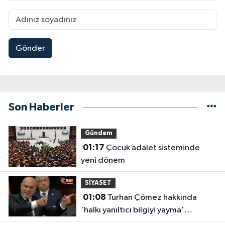
Gönder
Son Haberler
Gündem
01:17
Çocuk adalet sisteminde
yeni dönem
SİYASET
01:08
Turhan Çömez hakkında
'halkı yanıltıcı bilgiyi yayma'
soruşturması