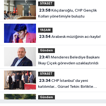
SİYASET
23:58
Kılıçdaroğlu, CHP Gençlik
Kolları yönetimiyle buluştu
YAŞAM
23:54
Arabesk müziğinin acı kaybı!
Gündem
23:41
Menderes Belediye Başkanı
İlkay Çiçek görevden uzaklaştırıldı
SİYASET
23:34
CHP İstanbul'da yeni
katılımlar... Gürsel Tekin: Birlikte
başaracağız
Gündem
23:29
Anadolu Otoyolu'nda