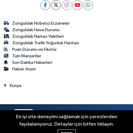
Zonguldak Nöbetçi Eczaneler
Zonguldak Hava Durumu
Zonguldak Namaz Vakitleri
Zonguldak Trafik Yoğunluk Haritası
Puan Durumu ve Fikstür
Tüm Manşetler
Son Dakika Haberleri
Haber Arşivi
Künye
RSS
Copyright © 2023. Her hakkı saklıdır.
En iyi site deneyimi sağlamak için çerezlerden
faydalanıyoruz. Detaylar için lütfen tıklayın.
Haber Yazılımı:
TE Bilişim