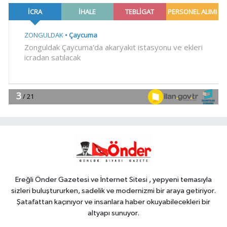
kamyonet çekiciye çarptı!
Genel
21:59
18 YAŞINDAKİ MİRAÇ
HAYATINI KAYBETTİ
Genel
19:59
“KENDİ İRADELERİYLE KABUL
ETMEDİLER!..”
YAŞAM
19:00
Ganita Akşamları'nda büyük
coşku
Ereğli Önder Gazetesi ve İnternet Sitesi , yepyeni temasıyla
sizleri buluştururken, sadelik ve modernizmi bir araya getiriyor.
Şatafattan kaçınıyor ve insanlara haber okuyabilecekleri bir
altyapı sunuyor.