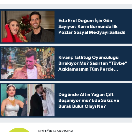
Eda Erol Doğum İçin Gün
Sayıyor: Karnı Burnunda İlk
Pozlar Sosyal Medyayı Salladı!
Kıvanç Tatlıtuğ Oyunculuğu
Bırakıyor Mu? Şaşırtan "Tövbe"
Açıklamasının Tüm Perde
Arkası
Düğünde Altın Yağan Çift
Boşanıyor mu? Eda Sakız ve
Burak Bulut Olayı Ne?
EDITÖR HAKKINDA