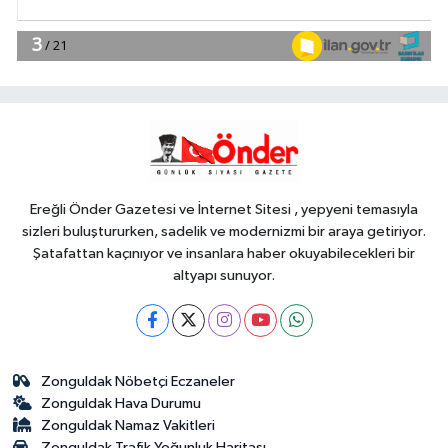
Genel
18:48
.
Genel
18:45
HER AKŞAM AYNI ÇİLE!
Ereğli Önder Gazetesi ve İnternet Sitesi , yepyeni temasıyla
sizleri buluştururken, sadelik ve modernizmi bir araya getiriyor.
Şatafattan kaçınıyor ve insanlara haber okuyabilecekleri bir
altyapı sunuyor.
Zonguldak Nöbetçi Eczaneler
Zonguldak Hava Durumu
Zonguldak Namaz Vakitleri
Zonguldak Trafik Yoğunluk Haritası