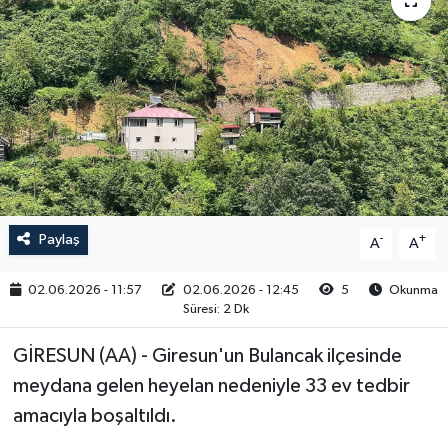
RESMİ İLAN
Paylaş
-
+
A
A
02.06.2026 - 11:57
02.06.2026 - 12:45
5
Okunma
Süresi: 2 Dk
GİRESUN (AA) - Giresun'un Bulancak ilçesinde
meydana gelen heyelan nedeniyle 33 ev tedbir
amacıyla boşaltıldı.