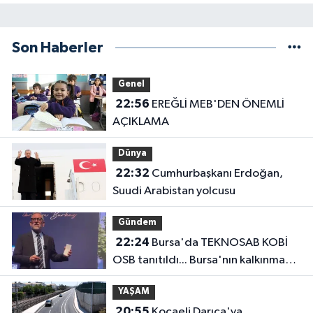
Son Haberler
Genel
22:56
EREĞLİ MEB'DEN ÖNEMLİ
AÇIKLAMA
Dünya
22:32
Cumhurbaşkanı Erdoğan,
Suudi Arabistan yolcusu
Gündem
22:24
Bursa'da TEKNOSAB KOBİ
OSB tanıtıldı... Bursa'nın kalkınma
yolculuğunda yeni dönem
YAŞAM
20:55
Kocaeli Darıca'ya