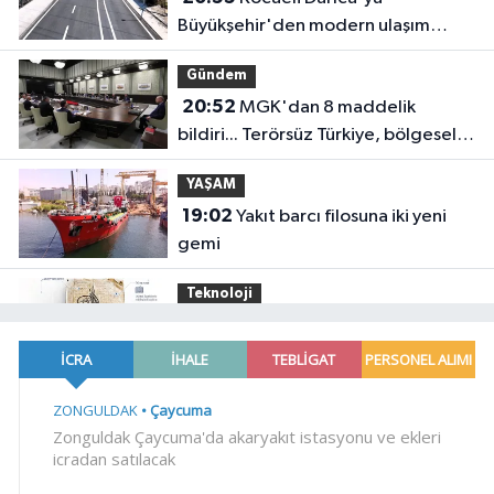
Büyükşehir'den modern ulaşım
yatırımı
Gündem
20:52
MGK'dan 8 maddelik
bildiri... Terörsüz Türkiye, bölgesel
güvenlik ve Gazze mesajı
YAŞAM
19:02
Yakıt barcı filosuna iki yeni
gemi
Teknoloji
18:52
Türk Tarih Kurumu'ndan tarihi
içerikler tek platformda
EKONOMİ
18:49
Fındık alım fiyatları
açıklandı... Alımlar 24 Ağustos'ta
başlıyor