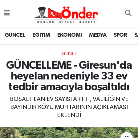
GÜNCEL
Zonguldak Nöbetçi Eczaneler
GÜNCEL
EĞİTİM
EKONOMİ
MEDYA
SPOR
S
EĞİTİM
Zonguldak Hava Durumu
GENEL
EKONOMİ
Zonguldak Namaz Vakitleri
GÜNCELLEME - Giresun'da
MEDYA
Zonguldak Trafik Yoğunluk Haritası
heyelan nedeniyle 33 ev
tedbir amacıyla boşaltıldı
SPOR
TFF 3.Lig 4.Grup Puan Durumu ve Fikstür
BOŞALTILAN EV SAYISI ARTTI, VALİLİĞİN VE
SAĞLIK
Tüm Manşetler
BAYINDIR KÖYÜ MUHTARININ AÇIKLAMASI
EKLENDİ
KÜLTÜR-SANAT
Son Dakika Haberleri
YAŞAM
Haber Arşivi