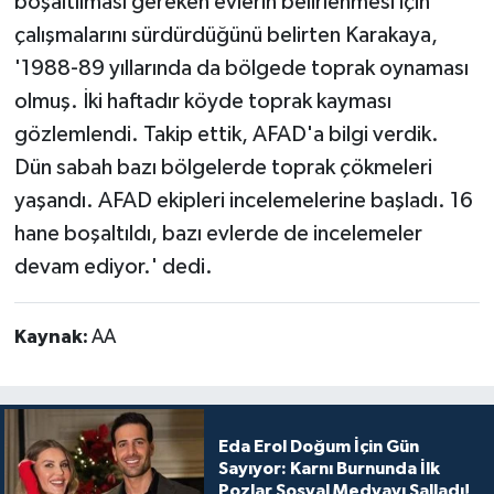
boşaltılması gereken evlerin belirlenmesi için
çalışmalarını sürdürdüğünü belirten Karakaya,
'1988-89 yıllarında da bölgede toprak oynaması
olmuş. İki haftadır köyde toprak kayması
gözlemlendi. Takip ettik, AFAD'a bilgi verdik.
Dün sabah bazı bölgelerde toprak çökmeleri
yaşandı. AFAD ekipleri incelemelerine başladı. 16
hane boşaltıldı, bazı evlerde de incelemeler
devam ediyor.' dedi.
Kaynak:
AA
Eda Erol Doğum İçin Gün
Sayıyor: Karnı Burnunda İlk
Pozlar Sosyal Medyayı Salladı!