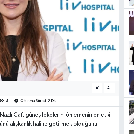
-
+
A
A
5
Okunma Süresi: 2 Dk
azlı Caf, güneş lekelerini önlemenin en etkili
ünü alışkanlık haline getirmek olduğunu