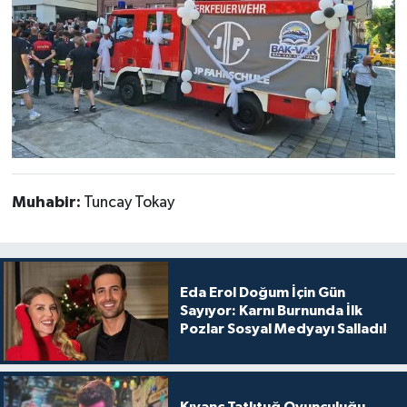
Muhabir:
Tuncay Tokay
Eda Erol Doğum İçin Gün
Sayıyor: Karnı Burnunda İlk
Pozlar Sosyal Medyayı Salladı!
Kıvanç Tatlıtuğ Oyunculuğu