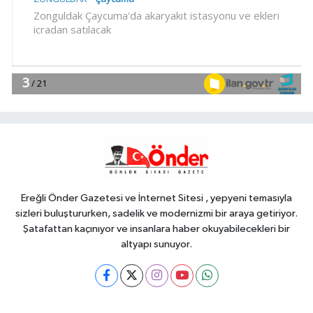
18:55
Bursa'da tarihi eser
operasyonu! 273 sikke ve 18 obje ele
geçirildi
YAŞAM
18:51
Eyüpsultan Meydanı
yenileniyor... İlk taşı Nuri Aslan koydu
Teknoloji
18:45
Yapay zeka genç
girişimcilere yeni kapılar açıyor
Ereğli Önder Gazetesi ve İnternet Sitesi , yepyeni temasıyla
sizleri buluştururken, sadelik ve modernizmi bir araya getiriyor.
Şatafattan kaçınıyor ve insanlara haber okuyabilecekleri bir
altyapı sunuyor.