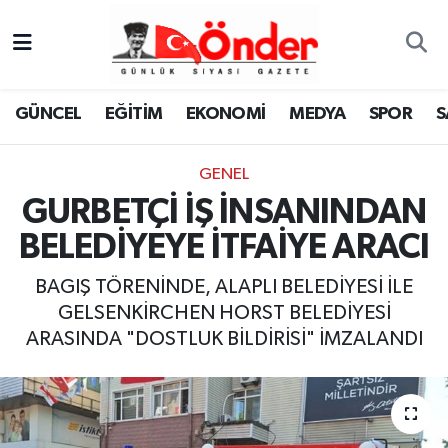
GÜNCEL
Zonguldak Nöbetçi Eczaneler
GÜNCEL
EĞİTİM
EKONOMİ
MEDYA
SPOR
S
EĞİTİM
Zonguldak Hava Durumu
GENEL
EKONOMİ
Zonguldak Namaz Vakitleri
GURBETÇİ İŞ İNSANINDAN
MEDYA
Zonguldak Trafik Yoğunluk Haritası
BELEDİYEYE İTFAİYE ARACI
SPOR
TFF 3.Lig 4.Grup Puan Durumu ve Fikstür
BAGIŞ TÖRENİNDE, ALAPLI BELEDİYESİ İLE
GELSENKİRCHEN HORST BELEDİYESİ
SAĞLIK
Tüm Manşetler
ARASINDA "DOSTLUK BİLDİRİSİ" İMZALANDI
KÜLTÜR-SANAT
Son Dakika Haberleri
YAŞAM
Haber Arşivi