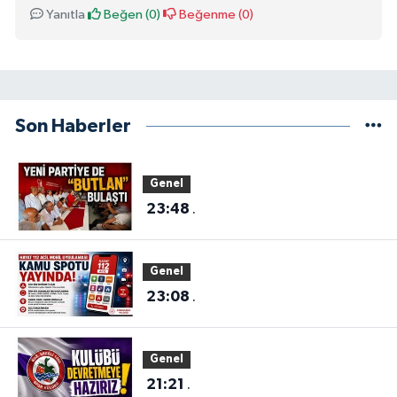
Yanıtla
Beğen (
0
)
Beğenme (
0
)
Son Haberler
Genel
23:48
.
Genel
23:08
.
Genel
21:21
.