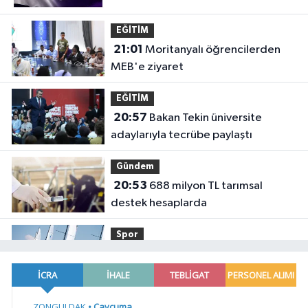
EĞİTİM
21:01
Moritanyalı öğrencilerden
MEB'e ziyaret
EĞİTİM
20:57
Bakan Tekin üniversite
adaylarıyla tecrübe paylaştı
Gündem
20:53
688 milyon TL tarımsal
destek hesaplarda
Spor
19:02
Yelkencilerin zorlu
mücadelesi ilk günde nefes kesti
YAŞAM