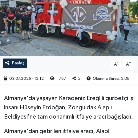
RESMİ İLAN
Paylaş
-
+
A
A
03.07.2026 - 12:12
1767
5
Okunma Süresi: 2 Dk
Almanya'da yaşayan Karadeniz Ereğlili gurbetçi iş
insanı Hüseyin Erdoğan, Zonguldak Alaplı
Beldiyesi'ne tam donanımlı itfaiye aracı bağışladı.
Almanya'dan getirilen itfaiye aracı, Alaplı