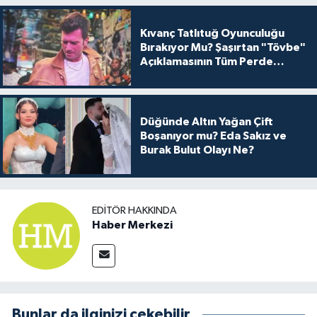
Kıvanç Tatlıtuğ Oyunculuğu
Bırakıyor Mu? Şaşırtan "Tövbe"
Açıklamasının Tüm Perde
Arkası
Düğünde Altın Yağan Çift
Boşanıyor mu? Eda Sakız ve
Burak Bulut Olayı Ne?
EDITÖR HAKKINDA
Haber Merkezi
Bunlar da ilginizi çekebilir