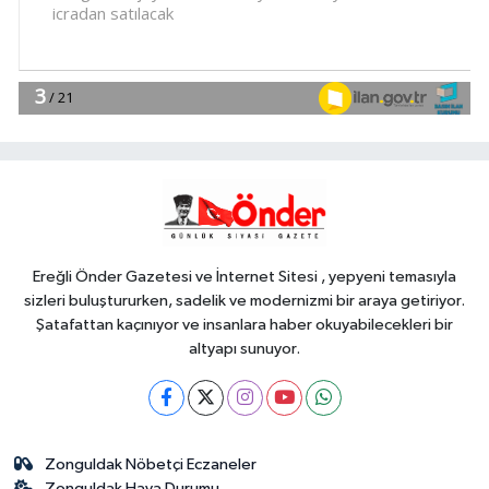
içerikler tek platformda
EKONOMİ
18:49
Fındık alım fiyatları
açıklandı... Alımlar 24 Ağustos'ta
başlıyor
Genel
18:48
.
Ereğli Önder Gazetesi ve İnternet Sitesi , yepyeni temasıyla
sizleri buluştururken, sadelik ve modernizmi bir araya getiriyor.
Şatafattan kaçınıyor ve insanlara haber okuyabilecekleri bir
altyapı sunuyor.
Zonguldak Nöbetçi Eczaneler
Zonguldak Hava Durumu