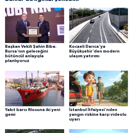
Başkan Vekili Şahin Biba:
Kocaeli Darıca'ya
Bursa'nın geleceğini
Büyükşehir'den modern
bütüncül anlayışla
ulaşım yatırımı
planlıyoruz
Yakıt barcı filosuna iki yeni
İstanbul İtfaiyesi'nden
gemi
yangın riskine karşı videolu
uyarı