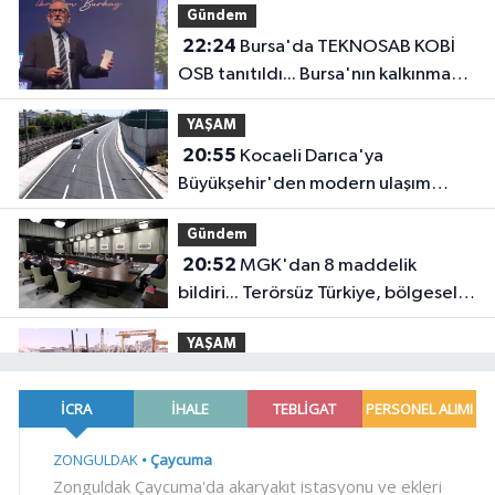
Gündem
22:24
Bursa'da TEKNOSAB KOBİ
OSB tanıtıldı... Bursa'nın kalkınma
yolculuğunda yeni dönem
YAŞAM
20:55
Kocaeli Darıca'ya
Büyükşehir'den modern ulaşım
yatırımı
Gündem
20:52
MGK'dan 8 maddelik
bildiri... Terörsüz Türkiye, bölgesel
güvenlik ve Gazze mesajı
YAŞAM
19:02
Yakıt barcı filosuna iki yeni
gemi
Teknoloji
18:52
Türk Tarih Kurumu'ndan tarihi