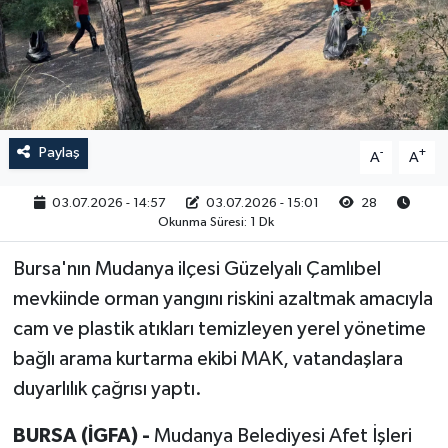
RESMİ İLAN
Paylaş
-
+
A
A
03.07.2026 - 14:57
03.07.2026 - 15:01
28
Okunma Süresi: 1 Dk
Bursa'nın Mudanya ilçesi Güzelyalı Çamlıbel
mevkiinde orman yangını riskini azaltmak amacıyla
cam ve plastik atıkları temizleyen yerel yönetime
bağlı arama kurtarma ekibi MAK, vatandaşlara
duyarlılık çağrısı yaptı.
BURSA (İGFA) -
Mudanya Belediyesi Afet İşleri