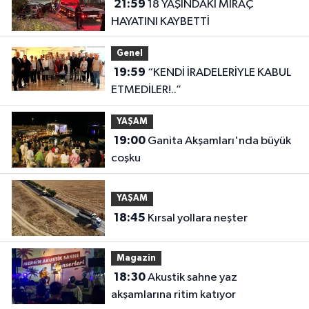
21:59
18 YAŞINDAKİ MİRAÇ
HAYATINI KAYBETTİ
Genel
19:59
“KENDİ İRADELERİYLE KABUL
ETMEDİLER!..”
YAŞAM
19:00
Ganita Akşamları'nda büyük
coşku
YAŞAM
18:45
Kırsal yollara neşter
Magazin
18:30
Akustik sahne yaz
akşamlarına ritim katıyor