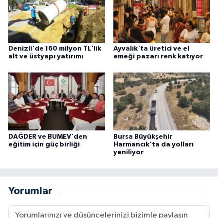
Denizli'de 160 milyon TL'lik
Ayvalık'ta üretici ve el
alt ve üstyapı yatırımı
emeği pazarı renk katıyor
DAĞDER ve BUMEV'den
Bursa Büyükşehir
eğitim için güç birliği
Harmancık'ta da yolları
yeniliyor
Yorumlar