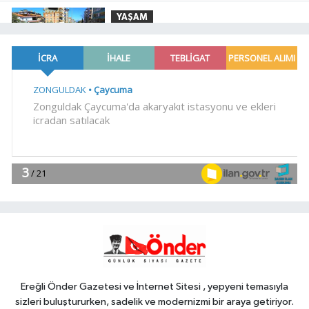
YAŞAM
18:15
Denizli'de 160 milyon TL'lik
alt ve üstyapı yatırımı
Spor
18:00
Şampiyonlar, İETT ile
İstanbul'da
YAŞAM
17:45
Ayvalık'ta üretici ve el emeği
pazarı renk katıyor
YAŞAM
17:30
DAĞDER ve BUMEV'den
eğitim için güç birliği
Ereğli Önder Gazetesi ve İnternet Sitesi , yepyeni temasıyla
sizleri buluştururken, sadelik ve modernizmi bir araya getiriyor.