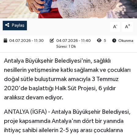
RESMİ İLAN
Paylaş
-
+
A
A
04.07.2026 - 11:30
04.07.2026 - 11:40
5
Okunma
Süresi: 1 Dk
Antalya Büyükşehir Belediyesi'nin, sağlıklı
nesillerin yetişmesine katkı sağlamak ve çocukları
doğal sütle buluşturmak amacıyla 3 Temmuz
2020'de başlattığı Halk Süt Projesi, 6 yıldır
aralıksız devam ediyor.
ANTALYA (İGFA) - Antalya Büyükşehir Belediyesi,
proje kapsamında Antalya'nın dört bir yanında
ihtiyaç sahibi ailelerin 2-5 yaş arası çocuklarına