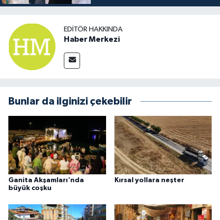
EDITÖR HAKKINDA
Haber Merkezi
Bunlar da ilginizi çekebilir
Ganita Akşamları'nda
Kırsal yollara neşter
büyük coşku