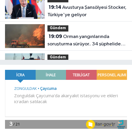
19:14
Avusturya Şansölyesi Stocker,
Türkiye'ye geliyor
Gündem
19:09
Orman yangınlarında
soruşturma sürüyor.. 34 şüpheliden
9'u tutuklandı
Gündem
19:04
Fethiye açıklarında
arızalanan tekne kurtarıldı
Spor
18:57
Körfez'in iki yakası
uluslararası boyuta taşınıyor
Spor
18:46
Bursa'da rahvan atları
şampiyonluğa koştu