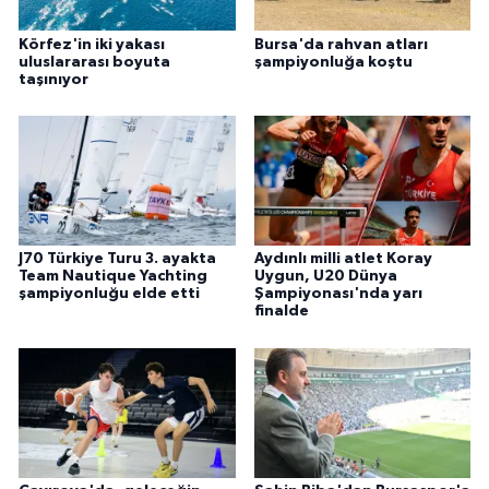
Körfez'in iki yakası
Bursa'da rahvan atları
uluslararası boyuta
şampiyonluğa koştu
taşınıyor
J70 Türkiye Turu 3. ayakta
Aydınlı milli atlet Koray
Team Nautique Yachting
Uygun, U20 Dünya
şampiyonluğu elde etti
Şampiyonası'nda yarı
finalde