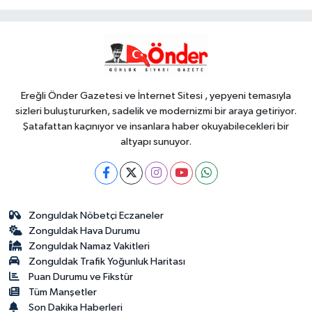
YAŞAM
18:38
Bursa'da 700 yıllık ruh
marşlarla yaşatılıyor
Ereğli Önder Gazetesi ve İnternet Sitesi , yepyeni temasıyla
sizleri buluştururken, sadelik ve modernizmi bir araya getiriyor.
Şatafattan kaçınıyor ve insanlara haber okuyabilecekleri bir
altyapı sunuyor.
Zonguldak Nöbetçi Eczaneler
Zonguldak Hava Durumu
Zonguldak Namaz Vakitleri
Zonguldak Trafik Yoğunluk Haritası
Puan Durumu ve Fikstür
Tüm Manşetler
Son Dakika Haberleri