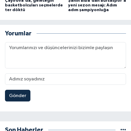
Çayırova'da, geleceğin
Şahin Biba'dan Bursaspor'a
basketbolcuları seçmelerde
yeni sezon mesajı: Adım
ter döktü
adım şampiyonluğa
Yorumlar
Gönder
Son Haberler