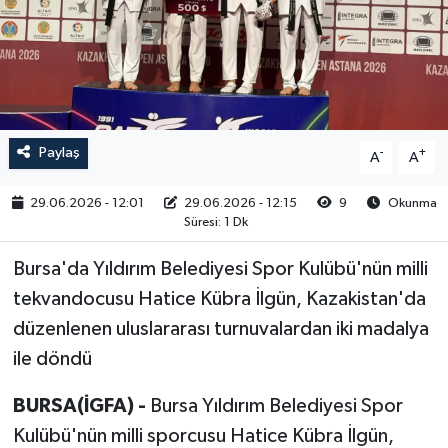
RESMİ İLAN
Paylaş
-
+
A
A
29.06.2026 - 12:01
29.06.2026 - 12:15
9
Okunma
Süresi: 1 Dk
Bursa'da Yıldırım Belediyesi Spor Kulübü'nün milli
tekvandocusu Hatice Kübra İlgün, Kazakistan'da
düzenlenen uluslararası turnuvalardan iki madalya
ile döndü
BURSA(İGFA) -
Bursa Yıldırım Belediyesi Spor
Kulübü'nün milli sporcusu Hatice Kübra İlgün,