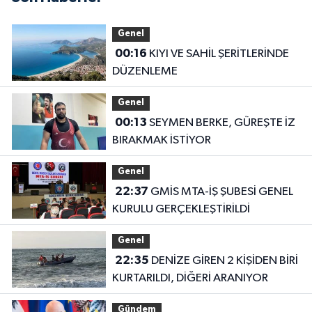
Genel
00:16
KIYI VE SAHİL ŞERİTLERİNDE
DÜZENLEME
Genel
00:13
SEYMEN BERKE, GÜREŞTE İZ
BIRAKMAK İSTİYOR
Genel
22:37
GMİS MTA-İŞ ŞUBESİ GENEL
KURULU GERÇEKLEŞTİRİLDİ
Genel
22:35
DENİZE GİREN 2 KİŞİDEN BİRİ
KURTARILDI, DİĞERİ ARANIYOR
Gündem