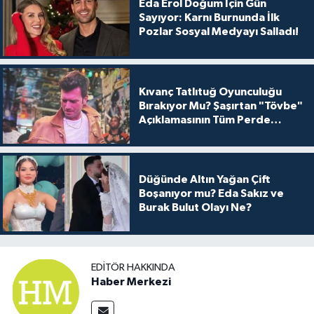
Eda Erol Doğum İçin Gün
Sayıyor: Karnı Burnunda İlk
Pozlar Sosyal Medyayı Salladı!
Kıvanç Tatlıtuğ Oyunculuğu
Bırakıyor Mu? Şaşırtan "Tövbe"
Açıklamasının Tüm Perde
Arkası
Düğünde Altın Yağan Çift
Boşanıyor mu? Eda Sakız ve
Burak Bulut Olayı Ne?
EDITÖR HAKKINDA
Haber Merkezi