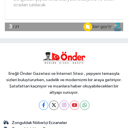
komisyonlar yeniden şekillendi
YAŞAM
18:00
Keşan eski İlçe Millî Eğitim
Müdürü vefatının yıl dönümünde
anıldı
YAŞAM
17:51
İzmit'te 3 Çınar Çocuk Evi
için kura çekimi gerçekleştirildi
Ereğli Önder Gazetesi ve İnternet Sitesi , yepyeni temasıyla
sizleri buluştururken, sadelik ve modernizmi bir araya getiriyor.
Şatafattan kaçınıyor ve insanlara haber okuyabilecekleri bir
altyapı sunuyor.
Zonguldak Nöbetçi Eczaneler