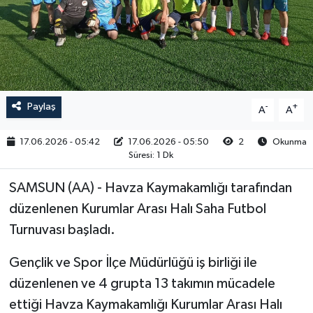
RESMİ İLAN
Paylaş
-
+
A
A
17.06.2026 - 05:42
17.06.2026 - 05:50
2
Okunma
Süresi: 1 Dk
SAMSUN (AA) - Havza Kaymakamlığı tarafından
düzenlenen Kurumlar Arası Halı Saha Futbol
Turnuvası başladı.
Gençlik ve Spor İlçe Müdürlüğü iş birliği ile
düzenlenen ve 4 grupta 13 takımın mücadele
ettiği Havza Kaymakamlığı Kurumlar Arası Halı