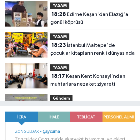
YAŞAM
18:28
Edirne Keşan'dan Elazığ'a
gönül köprüsü
YAŞAM
18:23
İstanbul Maltepe'de
çocuklar kitapların renkli dünyasında
YAŞAM
18:17
Keşan Kent Konseyi'nden
muhtarlara nezaket ziyareti
Gündem
18:14
Hakkari'de JİHA destekli
operasyonda 253 kilo esrar ele
geçirildi
SİYASET
18:06
İzmir Karabağlar Meclisi'nde