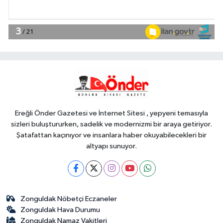
Gündem
10:09
Büyükelçiliklerde değişim...
4 ülkeye yeni atama
YAŞAM
10:04
Mersin'de çocuklar trafik
kurallarını öğreniyor
Ereğli Önder Gazetesi ve İnternet Sitesi , yepyeni temasıyla
sizleri buluştururken, sadelik ve modernizmi bir araya getiriyor.
Şatafattan kaçınıyor ve insanlara haber okuyabilecekleri bir
altyapı sunuyor.
Zonguldak Nöbetçi Eczaneler
Zonguldak Hava Durumu
Zonguldak Namaz Vakitleri