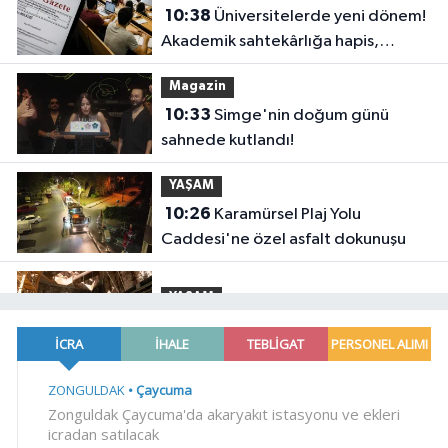
10:38
Üniversitelerde yeni dönem!
Akademik sahtekârlığa hapis,
öğrencilere dönüş yolu
Magazin
10:33
Simge'nin doğum günü
sahnede kutlandı!
YAŞAM
10:26
Karamürsel Plaj Yolu
Caddesi'ne özel asfalt dokunuşu
YAŞAM
10:20
Buca Metrosu'nda dev adım
Magazin
10:14
Gülben Ergen'den Yavru
Vatan'da 'yapay zekâ' çıkışı