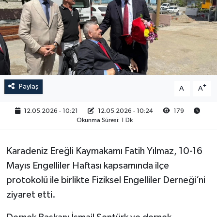
RESMİ İLAN
Paylaş
-
+
A
A
12.05.2026 - 10:21
12.05.2026 - 10:24
179
Okunma Süresi: 1 Dk
Karadeniz Ereğli Kaymakamı Fatih Yılmaz, 10-16
Mayıs Engelliler Haftası kapsamında ilçe
protokolü ile birlikte Fiziksel Engelliler Derneği’ni
ziyaret etti.