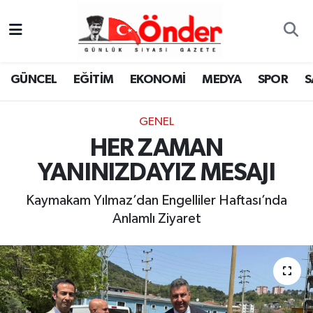
GÜNCEL
Zonguldak Nöbetçi Eczaneler
GÜNCEL
EĞİTİM
EKONOMİ
MEDYA
SPOR
S
EĞİTİM
Zonguldak Hava Durumu
GENEL
EKONOMİ
Zonguldak Namaz Vakitleri
HER ZAMAN
MEDYA
Zonguldak Trafik Yoğunluk Haritası
YANINIZDAYIZ MESAJI
SPOR
TFF 3.Lig 4.Grup Puan Durumu ve Fikstür
Kaymakam Yılmaz’dan Engelliler Haftası’nda
Anlamlı Ziyaret
SAĞLIK
Tüm Manşetler
KÜLTÜR-SANAT
Son Dakika Haberleri
YAŞAM
Haber Arşivi