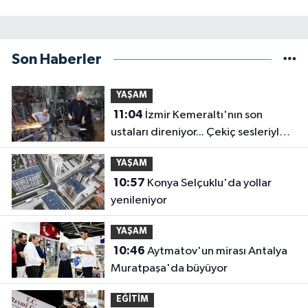
Son Haberler
YAŞAM
11:04
İzmir Kemeraltı'nın son
ustaları direniyor... Çekiç sesleriyle
yaşayan miras
YAŞAM
10:57
Konya Selçuklu'da yollar
yenileniyor
YAŞAM
10:46
Aytmatov'un mirası Antalya
Muratpaşa'da büyüyor
EĞİTİM