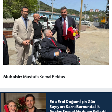
Muhabir:
Mustafa Kemal Bektaş
Eda Erol Doğum İçin Gün
Sayıyor: Karnı Burnunda İlk
Pozlar Sosyal Medyayı Salladı!