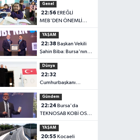
Genel
22:56
EREĞLİ
MEB'DEN ÖNEMLİ
AÇIKLAMA
YAŞAM
22:38
Başkan Vekili
Şahin Biba: Bursa'nın
geleceğini bütüncül
Dünya
anlayışla planlıyoruz
22:32
Cumhurbaşkanı
Erdoğan, Suudi
Gündem
Arabistan yolcusu
22:24
Bursa'da
TEKNOSAB KOBİ OSB
tanıtıldı... Bursa'nın
YAŞAM
kalkınma
20:55
Kocaeli
yolculuğunda yeni