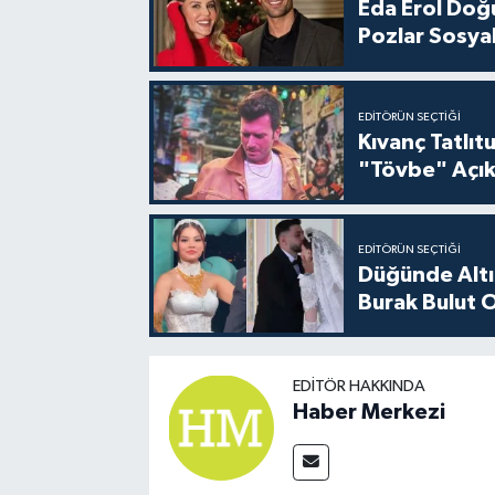
Eda Erol Doğu
Pozlar Sosyal
EDITÖRÜN SEÇTIĞI
Kıvanç Tatlı
"Tövbe" Açık
EDITÖRÜN SEÇTIĞI
Düğünde Altı
Burak Bulut O
EDITÖR HAKKINDA
Haber Merkezi