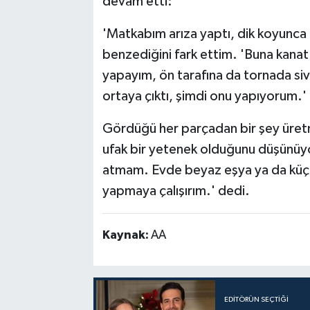
devam etti:
'Matkabım arıza yaptı, dik koyunca 
benzediğini fark ettim. 'Buna kanat
yapayım, ön tarafına da tornada siv
ortaya çıktı, şimdi onu yapıyorum.'
Gördüğü her parçadan bir şey üretm
ufak bir yetenek olduğunu düşünüy
atmam. Evde beyaz eşya ya da küçük 
yapmaya çalışırım.' dedi.
Kaynak:
AA
EDITÖRÜN SEÇTIĞI