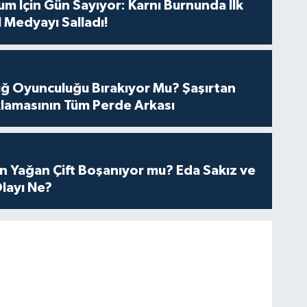
m İçin Gün Sayıyor: Karnı Burnunda İlk
 Medyayı Salladı!
tuğ Oyunculuğu Bırakıyor Mu? Şaşırtan
lamasının Tüm Perde Arkası
n Yağan Çift Boşanıyor mu? Eda Sakız ve
layı Ne?