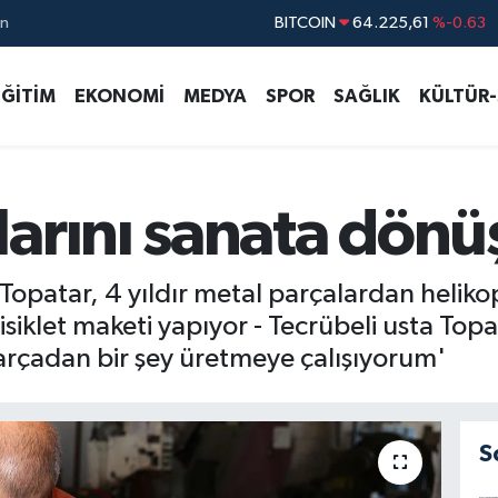
ın
DOLAR
47,6704
%0
EURO
55,0406
%-0.08
EĞİTİM
EKONOMİ
MEDYA
SPOR
SAĞLIK
KÜLTÜR
STERLİN
64,2143
%0
GRAM ALTIN
6510.40
%0.45
BİST100
13.799
%70
arını sanata dönü
BITCOIN
64.225,61
%-0.63
 Topatar, 4 yıldır metal parçalardan heliko
isiklet maketi yapıyor - Tecrübeli usta Topa
rçadan bir şey üretmeye çalışıyorum'
S