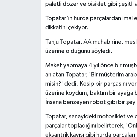
paletli dozer ve bisiklet gibi çeşitli
Topatar'ın hurda parçalardan imal e
dikkatini çekiyor.
Tanju Topatar, AA muhabirine, mesleğ
üzerine olduğunu söyledi.
Maket yapmaya 4 yıl önce bir müşter
anlatan Topatar, 'Bir müşterim arab
misin?' dedi. Kesip bir parçasını v
üzerine koydum, baktım bir ayağa b
İnsana benzeyen robot gibi bir şey
Topatar, sanayideki motosiklet ve o
parçalar topladığını belirterek, 'On
eksantrik kayışı gibi hurda parçala