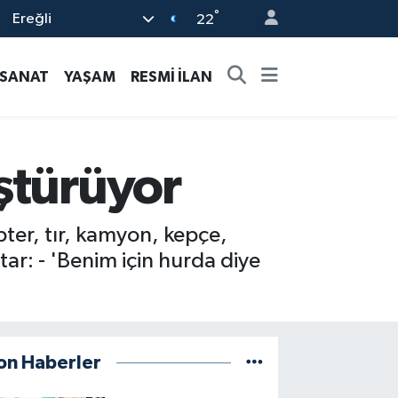
°
Ereğli
22
-SANAT
YAŞAM
RESMİ İLAN
ştürüyor
pter, tır, kamyon, kepçe,
tar: - 'Benim için hurda diye
on Haberler