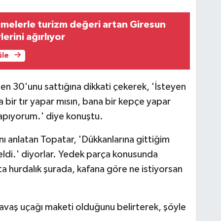
melerle turizm değeri artan Giresun
lerini ağırlıyor
üle
en 30'unu sattığına dikkati çekerek, 'İsteyen
a bir tır yapar mısın, bana bir kepçe yapar
yapıyorum.' diye konuştu.
nı anlatan Topatar, 'Dükkanlarına gittiğim
ldi.' diyorlar. Yedek parça konusunda
usta hurdalık şurada, kafana göre ne istiyorsan
 savaş uçağı maketi olduğunu belirterek, şöyle