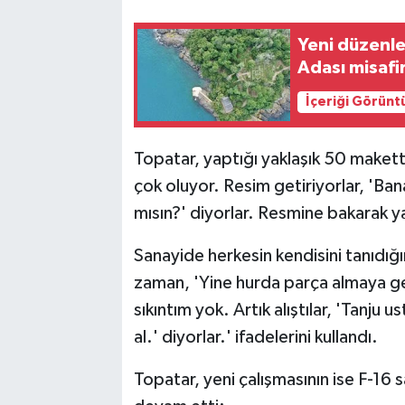
Yeni düzenle
Adası misafir
İçeriği Görünt
Topatar, yaptığı yaklaşık 50 makett
çok oluyor. Resim getiriyorlar, 'Ban
mısın?' diyorlar. Resmine bakarak 
Sanayide herkesin kendisini tanıdığı
zaman, 'Yine hurda parça almaya ge
sıkıntım yok. Artık alıştılar, 'Tanju 
al.' diyorlar.' ifadelerini kullandı.
Topatar, yeni çalışmasının ise F-16