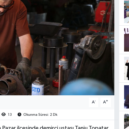
-
+
A
A
13
Okunma Süresi: 2 Dk
 Pazar ilçesinde demirci ustası Tanju Topatar,