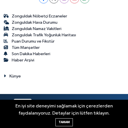
Zonguldak Nöbetçi Eczaneler
Zonguldak Hava Durumu
Zonguldak Namaz Vakitleri
Zonguldak Trafik Yoğunluk Haritası
Puan Durumu ve Fikstür
Tüm Manşetler
Son Dakika Haberleri
Haber Arşivi
Künye
RSS
Copyright © 2023. Her hakkı saklıdır.
En iyi site deneyimi sağlamak için çerezlerden
faydalanıyoruz. Detaylar için lütfen tıklayın.
Haber Yazılımı:
TE Bilişim
TAMAM