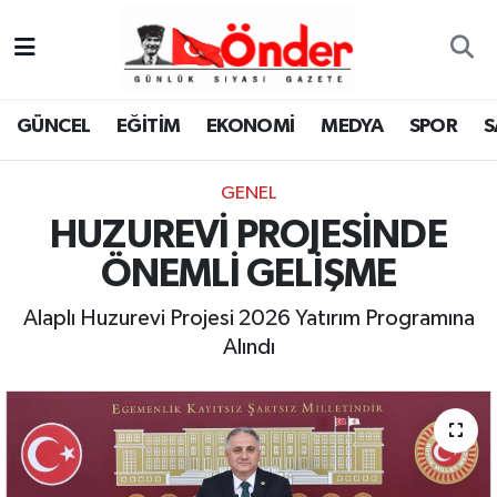
GÜNCEL
Zonguldak Nöbetçi Eczaneler
GÜNCEL
EĞİTİM
EKONOMİ
MEDYA
SPOR
S
EĞİTİM
Zonguldak Hava Durumu
GENEL
EKONOMİ
Zonguldak Namaz Vakitleri
HUZUREVİ PROJESİNDE
MEDYA
Zonguldak Trafik Yoğunluk Haritası
ÖNEMLİ GELİŞME
SPOR
TFF 3.Lig 4.Grup Puan Durumu ve Fikstür
Alaplı Huzurevi Projesi 2026 Yatırım Programına
Alındı
SAĞLIK
Tüm Manşetler
KÜLTÜR-SANAT
Son Dakika Haberleri
YAŞAM
Haber Arşivi