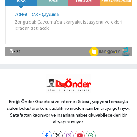
9'u tutuklandı
Gündem
19:04
Fethiye açıklarında
arızalanan tekne kurtarıldı
Spor
18:57
Körfez'in iki yakası
uluslararası boyuta taşınıyor
Spor
18:46
Bursa'da rahvan atları
şampiyonluğa koştu
Ereğli Önder Gazetesi ve İnternet Sitesi , yepyeni temasıyla
sizleri buluştururken, sadelik ve modernizmi bir araya getiriyor.
Şatafattan kaçınıyor ve insanlara haber okuyabilecekleri bir
altyapı sunuyor.