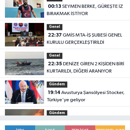
00:13
SEYMEN BERKE, GÜREŞTE İZ
BIRAKMAK İSTİYOR
Genel
22:37
GMİS MTA-İŞ ŞUBESİ GENEL
KURULU GERÇEKLEŞTİRİLDİ
Genel
22:35
DENİZE GİREN 2 KİŞİDEN BİRİ
KURTARILDI, DİĞERİ ARANIYOR
Gündem
19:14
Avusturya Şansölyesi Stocker,
Türkiye'ye geliyor
Gündem
19:09
Orman yangınlarında
soruşturma sürüyor.. 34 şüpheliden