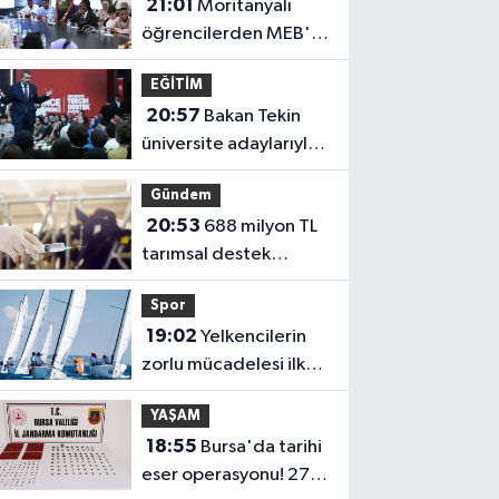
21:01
Moritanyalı
öğrencilerden MEB'e
ziyaret
EĞİTİM
20:57
Bakan Tekin
üniversite adaylarıyla
tecrübe paylaştı
Gündem
20:53
688 milyon TL
tarımsal destek
hesaplarda
Spor
19:02
Yelkencilerin
zorlu mücadelesi ilk
günde nefes kesti
YAŞAM
18:55
Bursa'da tarihi
eser operasyonu! 273