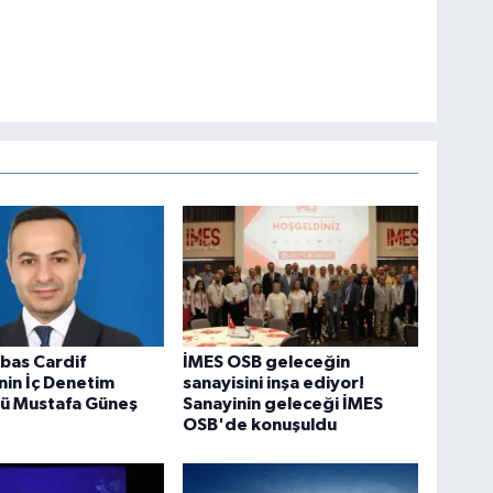
bas Cardif
İMES OSB geleceğin
nin İç Denetim
sanayisini inşa ediyor!
rü Mustafa Güneş
Sanayinin geleceği İMES
OSB'de konuşuldu