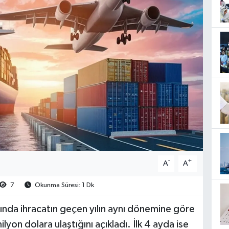
-
+
A
A
7
Okunma Süresi: 1 Dk
yında ihracatın geçen yılın aynı dönemine göre
yon dolara ulaştığını açıkladı. İlk 4 ayda ise