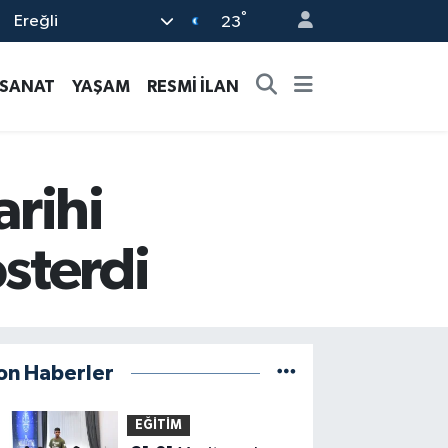
°
Ereğli
23
-SANAT
YAŞAM
RESMİ İLAN
arihi
österdi
on Haberler
EĞİTİM