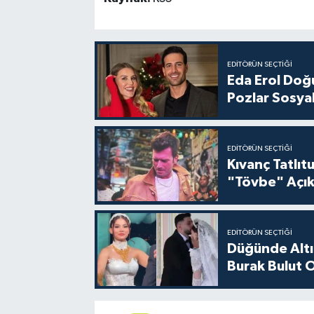
EDITÖRÜN SEÇTIĞI
Eda Erol Doğu
Pozlar Sosyal
EDITÖRÜN SEÇTIĞI
Kıvanç Tatlı
"Tövbe" Açık
EDITÖRÜN SEÇTIĞI
Düğünde Altı
Burak Bulut O