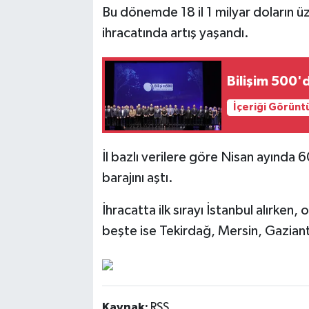
Bu dönemde 18 il 1 milyar doların üz
ihracatında artış yaşandı.
Bilişim 500'
İçeriği Görünt
İl bazlı verilere göre Nisan ayında 60 
barajını aştı.
İhracatta ilk sırayı İstanbul alırken, 
beşte ise Tekirdağ, Mersin, Gaziant
Kaynak:
RSS