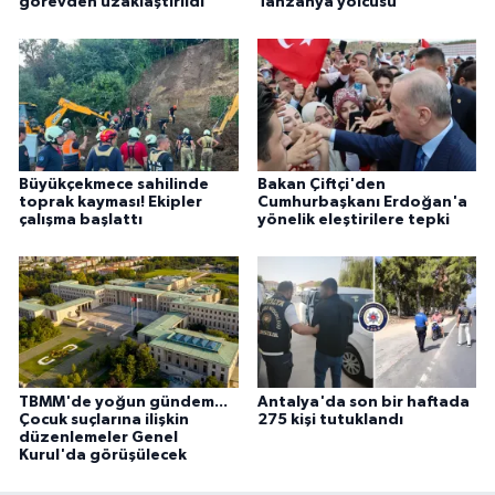
görevden uzaklaştırıldı
Tanzanya yolcusu
Büyükçekmece sahilinde
Bakan Çiftçi'den
toprak kayması! Ekipler
Cumhurbaşkanı Erdoğan'a
çalışma başlattı
yönelik eleştirilere tepki
TBMM'de yoğun gündem...
Antalya'da son bir haftada
Çocuk suçlarına ilişkin
275 kişi tutuklandı
düzenlemeler Genel
Kurul'da görüşülecek