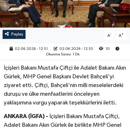
RESMİ İLAN
Paylaş
-
+
A
A
02.06.2026 - 12:51
02.06.2026 - 12:55
10
Okunma Süresi: 1 Dk
İçişleri Bakanı Mustafa Çiftçi ile Adalet Bakanı Akın
Gürlek, MHP Genel Başkanı Devlet Bahçeli'yi
ziyaret etti. Çiftçi, Bahçeli'nin milli meselelerdeki
duruşu ve ülke menfaatlerini önceleyen
yaklaşımına vurgu yaparak teşekkürlerini iletti.
ANKARA (İGFA) -
İçişleri Bakanı Mustafa Çiftçi,
Adalet Bakanı Akın Gürlek ile birlikte MHP Genel