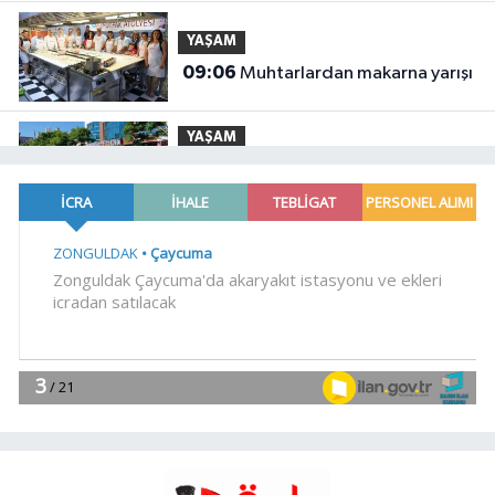
YAŞAM
09:06
Muhtarlardan makarna yarışı
YAŞAM
09:03
Zabıtadan gurbetçi yaşlı
çifte yardım eli
YAŞAM
09:00
Kayseri Talas İnovasyon
Merkezi finale kaldı
Spor
08:55
Lukaku Fener'e mi,
Beşiktaş'a mı geliyor?
Gündem
08:35
Akın Gürlek: Örgüt silahları