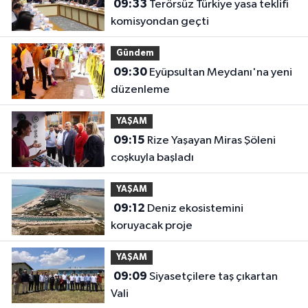
09:33
Terörsüz Türkiye yasa teklifi
komisyondan geçti
Gündem
09:30
Eyüpsultan Meydanı'na yeni
düzenleme
YAŞAM
09:15
Rize Yaşayan Miras Şöleni
coşkuyla başladı
YAŞAM
09:12
Deniz ekosistemini
koruyacak proje
YAŞAM
09:09
Siyasetçilere taş çıkartan
Vali