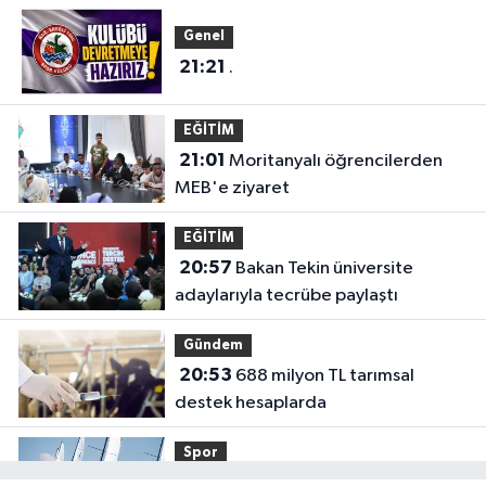
Genel
21:21
.
EĞİTİM
21:01
Moritanyalı öğrencilerden
MEB'e ziyaret
EĞİTİM
20:57
Bakan Tekin üniversite
adaylarıyla tecrübe paylaştı
Gündem
20:53
688 milyon TL tarımsal
destek hesaplarda
Spor
19:02
Yelkencilerin zorlu