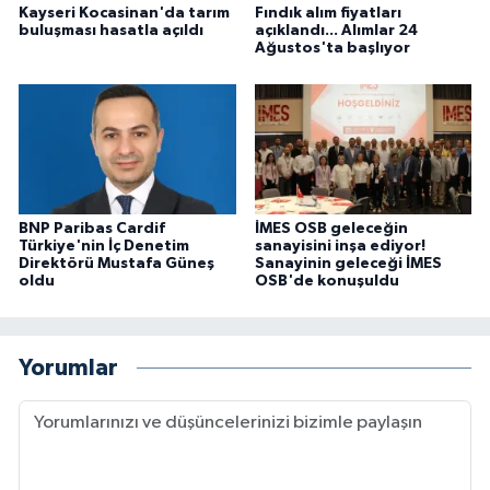
Kayseri Kocasinan'da tarım
Fındık alım fiyatları
buluşması hasatla açıldı
açıklandı... Alımlar 24
Ağustos'ta başlıyor
BNP Paribas Cardif
İMES OSB geleceğin
Türkiye'nin İç Denetim
sanayisini inşa ediyor!
Direktörü Mustafa Güneş
Sanayinin geleceği İMES
oldu
OSB'de konuşuldu
Yorumlar