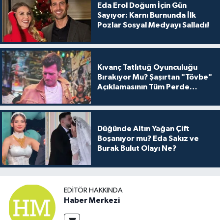
Eda Erol Doğum İçin Gün
Sayıyor: Karnı Burnunda İlk
Pozlar Sosyal Medyayı Salladı!
Kıvanç Tatlıtuğ Oyunculuğu
Bırakıyor Mu? Şaşırtan "Tövbe"
Açıklamasının Tüm Perde
Arkası
Düğünde Altın Yağan Çift
Boşanıyor mu? Eda Sakız ve
Burak Bulut Olayı Ne?
EDITÖR HAKKINDA
Haber Merkezi