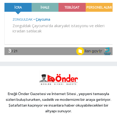
mücadelesi ilk günde nefes kesti
YAŞAM
18:55
Bursa'da tarihi eser
operasyonu! 273 sikke ve 18 obje ele
geçirildi
YAŞAM
18:51
Eyüpsultan Meydanı
yenileniyor... İlk taşı Nuri Aslan koydu
Teknoloji
18:45
Yapay zeka genç
girişimcilere yeni kapılar açıyor
Ereğli Önder Gazetesi ve İnternet Sitesi , yepyeni temasıyla
sizleri buluştururken, sadelik ve modernizmi bir araya getiriyor.
Şatafattan kaçınıyor ve insanlara haber okuyabilecekleri bir
altyapı sunuyor.