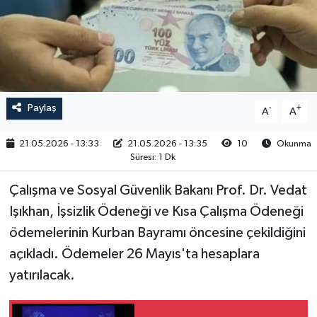
RESMİ İLAN
Paylaş
-
+
A
A
21.05.2026 - 13:33
21.05.2026 - 13:35
10
Okunma
Süresi: 1 Dk
Çalışma ve Sosyal Güvenlik Bakanı Prof. Dr. Vedat
Işıkhan, İşsizlik Ödeneği ve Kısa Çalışma Ödeneği
ödemelerinin Kurban Bayramı öncesine çekildiğini
açıkladı. Ödemeler 26 Mayıs'ta hesaplara
yatırılacak.