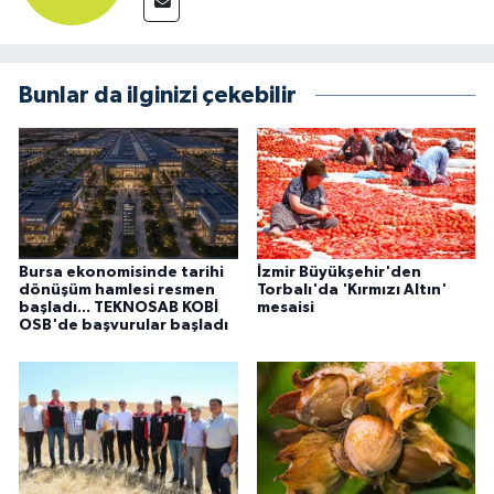
Bunlar da ilginizi çekebilir
Bursa ekonomisinde tarihi
İzmir Büyükşehir'den
dönüşüm hamlesi resmen
Torbalı'da 'Kırmızı Altın'
başladı... TEKNOSAB KOBİ
mesaisi
OSB'de başvurular başladı