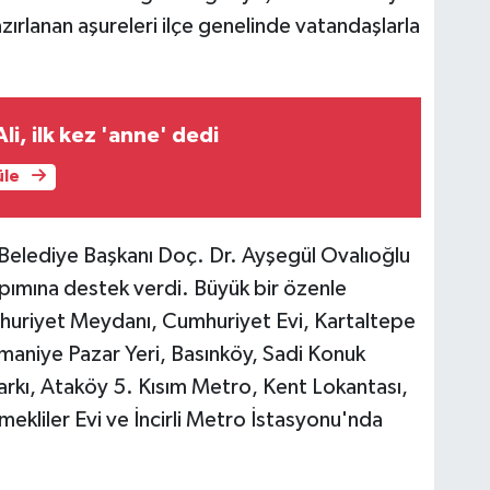
ırlanan aşureleri ilçe genelinde vatandaşlarla
li, ilk kez 'anne' dedi
üle
y Belediye Başkanı Doç. Dr. Ayşegül Ovalıoğlu
pımına destek verdi. Büyük bir özenle
huriyet Meydanı, Cumhuriyet Evi, Kartaltepe
smaniye Pazar Yeri, Basınköy, Sadi Konuk
arkı, Ataköy 5. Kısım Metro, Kent Lokantası,
ekliler Evi ve İncirli Metro İstasyonu'nda