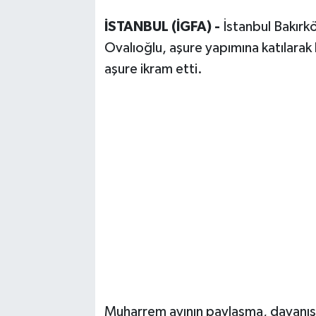
İSTANBUL (İGFA) -
İstanbul Bakırk
Ovalıoğlu, aşure yapımına katılarak
aşure ikram etti.
Muharrem ayının paylaşma, dayanış