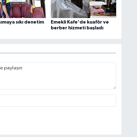
şımaya sıkı denetim
Emekli Kafe'de kuaför ve
berber hizmeti başladı