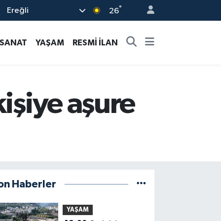
°
Ereğli
26
-SANAT
YAŞAM
RESMİ İLAN
kişiye aşure
on Haberler
YAŞAM