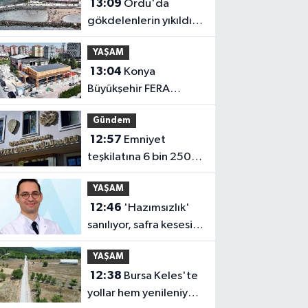
13:09
Ordu'da
gökdelenlerin yıkıldığı
sahil halkın hizmetine
YAŞAM
açıldı
13:04
Konya
Büyükşehir FERA
şubelerini
Gündem
yaygınlaştırıyor
12:57
Emniyet
teşkilatına 6 bin 250
yeni kadro! Detaylar
YAŞAM
belli oldu
12:46
'Hazımsızlık'
sanılıyor, safra kesesi
iltihabı çıkıyor
YAŞAM
12:38
Bursa Keles'te
yollar hem yenileniyor,