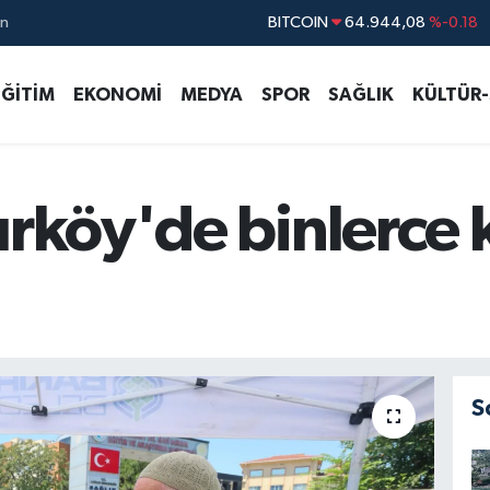
ın
DOLAR
47,7436
%0.18
EURO
55,2510
%0.32
EĞİTİM
EKONOMİ
MEDYA
SPOR
SAĞLIK
KÜLTÜR
STERLİN
64,4811
%0.38
GRAM ALTIN
6660.55
%0.03
BİST100
13.779
%-14
ırköy'de binlerce 
S