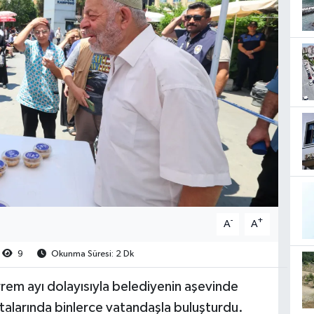
-
+
A
A
9
Okunma Süresi: 2 Dk
rem ayı dolayısıyla belediyenin aşevinde
oktalarında binlerce vatandaşla buluşturdu.