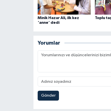
Minik Hazar Ali, ilk kez
Toplu ta
'anne' dedi
Yorumlar
Gönder