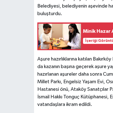
Belediyesi, belediyenin aşevinde haz
buluşturdu.
Minik Hazar A
İçeriği Görünt
Aşure hazırlıklarına katılan Bakırkö
da kazanın başına geçerek aşure ya
hazırlanan aşureler daha sonra Cum
Millet Parkı, Engelsiz Yaşam Evi, O
Hastanesi önü, Ataköy Sanatçılar P
İsmail Hakkı Tonguç Kütüphanesi, Em
vatandaşlara ikram edildi.