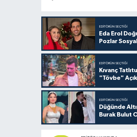
EDITÖRÜN SEÇTIĞI
Eda Erol Doğu
Pozlar Sosyal
EDITÖRÜN SEÇTIĞI
Kıvanç Tatlı
"Tövbe" Açık
EDITÖRÜN SEÇTIĞI
Düğünde Altı
Burak Bulut O