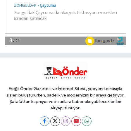
YAŞAM
15:26
TÜRKYED: Gençlere yapılan
yatırım, Türkiye'nin geleceğine
yatırımdır
YAŞAM
15:20
Bursa'da 'Osmangazi
Okuyor'un yeni durağı Yeniceabat
oldu
Gündem
15:14
Muğla'da Başkan Ahmet
Aras'tan 'hukuk müşavirliği'
açıklaması
Ereğli Önder Gazetesi ve İnternet Sitesi , yepyeni temasıyla
sizleri buluştururken, sadelik ve modernizmi bir araya getiriyor.
Şatafattan kaçınıyor ve insanlara haber okuyabilecekleri bir
altyapı sunuyor.