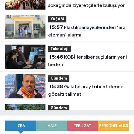
sokağında ziyaretçilerle buluşuyor
YAŞAM
15:57
Plastik sanayicilerinden 'ara
eleman' alarmı
Teknoloji
15:46
KOBİ'ler siber suçluların yeni
hedefi
Gündem
15:38
Galatasaray tribün liderine
gözaltı talimatı
Gündem
15:33
Kepsut'a Orman İşletme
Müdürlüğü kuruluyor