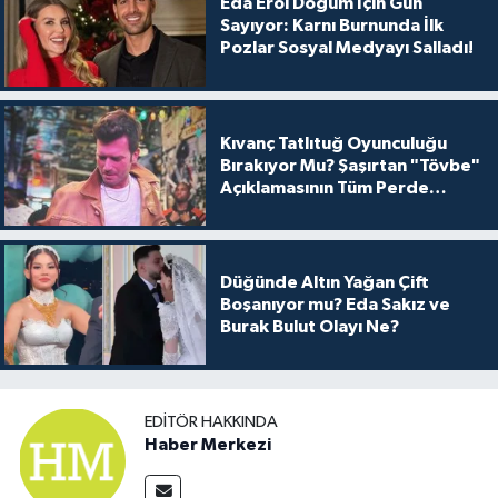
Eda Erol Doğum İçin Gün
Sayıyor: Karnı Burnunda İlk
Pozlar Sosyal Medyayı Salladı!
Kıvanç Tatlıtuğ Oyunculuğu
Bırakıyor Mu? Şaşırtan "Tövbe"
Açıklamasının Tüm Perde
Arkası
Düğünde Altın Yağan Çift
Boşanıyor mu? Eda Sakız ve
Burak Bulut Olayı Ne?
EDITÖR HAKKINDA
Haber Merkezi