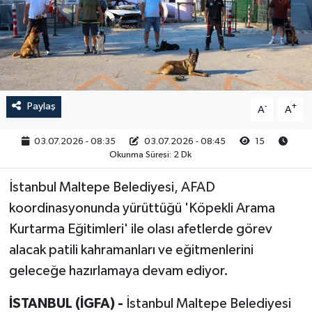
RESMİ İLAN
Paylaş
-
+
A
A
03.07.2026 - 08:35
03.07.2026 - 08:45
15
Okunma Süresi: 2 Dk
İstanbul Maltepe Belediyesi, AFAD
koordinasyonunda yürüttüğü 'Köpekli Arama
Kurtarma Eğitimleri' ile olası afetlerde görev
alacak patili kahramanları ve eğitmenlerini
geleceğe hazırlamaya devam ediyor.
İSTANBUL (İGFA) -
İstanbul Maltepe Belediyesi