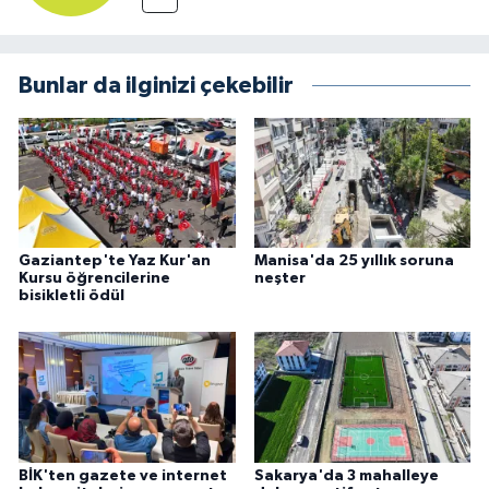
Bunlar da ilginizi çekebilir
Gaziantep'te Yaz Kur'an
Manisa'da 25 yıllık soruna
Kursu öğrencilerine
neşter
bisikletli ödül
BİK'ten gazete ve internet
Sakarya'da 3 mahalleye