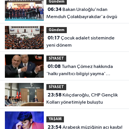
Gündem
06:34
Bakan Uraloğlu'ndan
Memduh Çolakbayrakdar'a övgü
Gündem
01:17
Çocuk adalet sisteminde
yeni dönem
SİYASET
01:08
Turhan Çömez hakkında
'halkı yanıltıcı bilgiyi yayma'
soruşturması
SİYASET
23:58
Kılıçdaroğlu, CHP Gençlik
Kolları yönetimiyle buluştu
YAŞAM
23:54
Arabesk müziğinin acı kaybı!