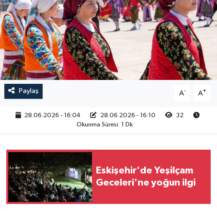
RESMİ İLAN
Paylaş
-
+
A
A
28.06.2026 - 16:04
28.06.2026 - 16:10
32
Okunma Süresi: 1 Dk
Eskişehir'de Yeşilçam
Geceleri'ne yoğun ilgi