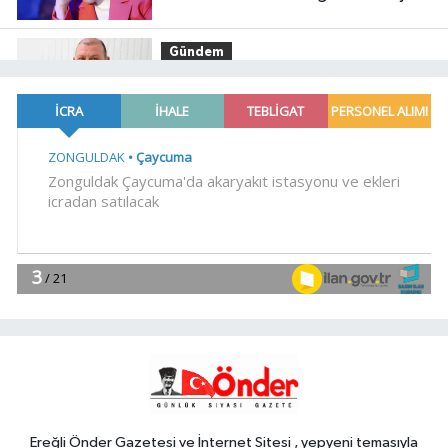
Gündem
23:41
Menderes Belediye Başkanı
İlkay Çiçek görevden uzaklaştırıldı
SİYASET
23:34
CHP İstanbul'da yeni
katılımlar... Gürsel Tekin: Birlikte
başaracağız
Gündem
23:29
Anadolu Otoyolu'nda
kamyonet çekiciye çarptı!
Genel
21:59
18 YAŞINDAKİ MİRAÇ
HAYATINI KAYBETTİ
Ereğli Önder Gazetesi ve İnternet Sitesi , yepyeni temasıyla