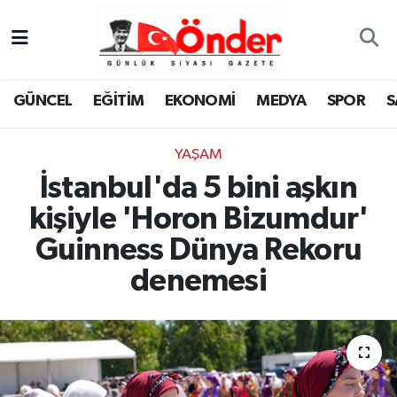
GÜNCEL
Zonguldak Nöbetçi Eczaneler
GÜNCEL
EĞİTİM
EKONOMİ
MEDYA
SPOR
S
EĞİTİM
Zonguldak Hava Durumu
YAŞAM
EKONOMİ
Zonguldak Namaz Vakitleri
İstanbul'da 5 bini aşkın
MEDYA
Zonguldak Trafik Yoğunluk Haritası
kişiyle 'Horon Bizumdur'
Guinness Dünya Rekoru
SPOR
TFF 3.Lig 4.Grup Puan Durumu ve Fikstür
denemesi
SAĞLIK
Tüm Manşetler
KÜLTÜR-SANAT
Son Dakika Haberleri
YAŞAM
Haber Arşivi