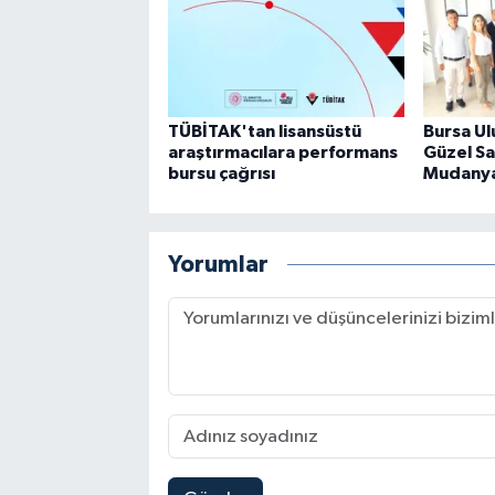
TÜBİTAK'tan lisansüstü
Bursa Ul
araştırmacılara performans
Güzel Sa
bursu çağrısı
Mudanya'
Yorumlar