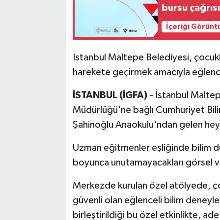
bursu çağrıs
İçeriği Görünt
İstanbul Maltepe Belediyesi, çocukl
harekete geçirmek amacıyla eğlenceli
İSTANBUL (İGFA) -
İstanbul Malte
Müdürlüğü'ne bağlı Cumhuriyet Bilim
Şahinoğlu Anaokulu'ndan gelen heye
Uzman eğitmenler eşliğinde bilim dün
boyunca unutamayacakları görsel ve 
Merkezde kurulan özel atölyede, ç
güvenli olan eğlenceli bilim deneyleri
birleştirildiği bu özel etkinlikte, ad