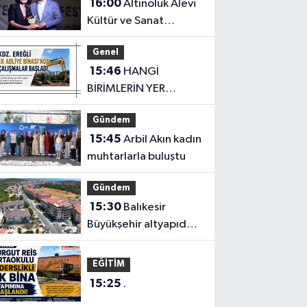
16:00
Altınoluk Alevi
Kültür ve Sanat
Festivali renkli anlara
Genel
sahne oldu
15:46
HANGİ
BİRİMLERİN YER
ALACAĞI DA
Gündem
BELİRLENDİ
15:45
Arbil Akın kadın
muhtarlarla buluştu
Gündem
15:30
Balıkesir
Büyükşehir altyapıda
hız kesmiyor
EĞİTİM
15:25
.