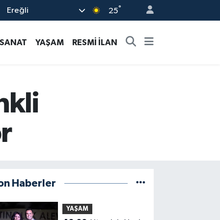
°
Ereğli
25
-SANAT
YAŞAM
RESMİ İLAN
nkli
r
on Haberler
YAŞAM