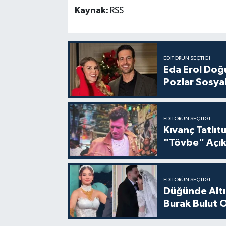
Kaynak:
RSS
EDITÖRÜN SEÇTIĞI
Eda Erol Doğu
Pozlar Sosyal
EDITÖRÜN SEÇTIĞI
Kıvanç Tatlı
"Tövbe" Açık
EDITÖRÜN SEÇTIĞI
Düğünde Altı
Burak Bulut O