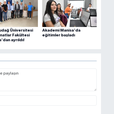
udağ Üniversitesi
Akademi Manisa'da
natlar Fakültesi
eğitimler başladı
dan ayrıldı!