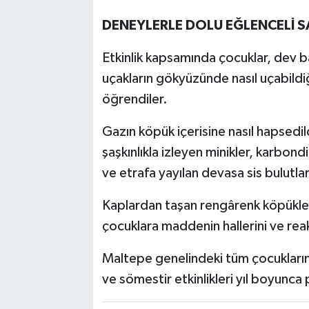
DENEYLERLE DOLU EĞLENCELİ S
Etkinlik kapsamında çocuklar, dev ba
uçakların gökyüzünde nasıl uçabildiğ
öğrendiler.
Gazın köpük içerisine nasıl hapsedi
şaşkınlıkla izleyen minikler, karbon
ve etrafa yayılan devasa sis bulutlar
Kaplardan taşan rengârenk köpükler
çocuklara maddenin hallerini ve reak
Maltepe genelindeki tüm çocukların
ve sömestir etkinlikleri yıl boyunca