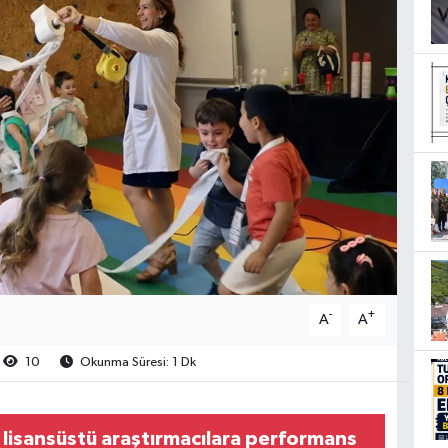
-
+
A
A
10
Okunma Süresi: 1 Dk
lisansüstü araştırmacılara performans