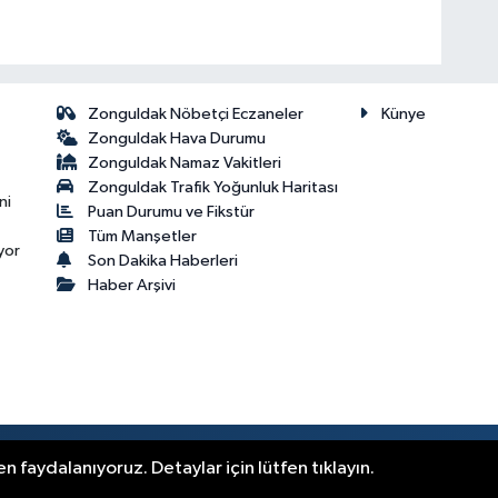
Zonguldak Nöbetçi Eczaneler
Künye
Zonguldak Hava Durumu
Zonguldak Namaz Vakitleri
Zonguldak Trafik Yoğunluk Haritası
ni
Puan Durumu ve Fikstür
Tüm Manşetler
yor
Son Dakika Haberleri
Haber Arşivi
.
n faydalanıyoruz. Detaylar için lütfen tıklayın.