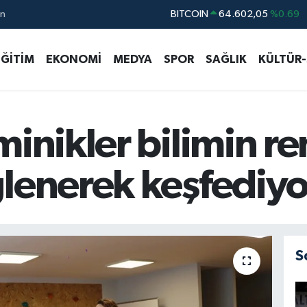
ın
DOLAR
47,5986
%0.06
EURO
55,0700
%0.1
EĞİTİM
EKONOMİ
MEDYA
SPOR
SAĞLIK
KÜLTÜR
STERLİN
64,2438
%0.21
GRAM ALTIN
6518.23
%0.39
BİST100
13.703
%0
inikler bilimin re
ğlenerek keşfediyo
S