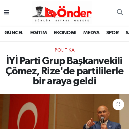
GÜNCEL
Zonguldak Nöbetçi Eczaneler
GÜNCEL
EĞİTİM
EKONOMİ
MEDYA
SPOR
S
EĞİTİM
Zonguldak Hava Durumu
POLITIKA
EKONOMİ
Zonguldak Namaz Vakitleri
İYİ Parti Grup Başkanvekili
MEDYA
Zonguldak Trafik Yoğunluk Haritası
Çömez, Rize'de partililerle
bir araya geldi
SPOR
TFF 3.Lig 4.Grup Puan Durumu ve Fikstür
SAĞLIK
Tüm Manşetler
KÜLTÜR-SANAT
Son Dakika Haberleri
YAŞAM
Haber Arşivi