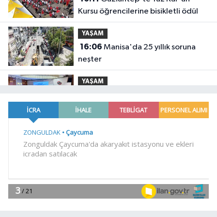
Kursu öğrencilerine bisikletli ödül
YAŞAM
16:06
Manisa'da 25 yıllık soruna
neşter
YAŞAM
16:02
BİK'ten gazete ve internet
haber sitelerine mevzuat eğitimi
YAŞAM
15:58
Sakarya'da 3 mahalleye
daha sportif yatırım
YAŞAM
15:55
Çorum'da ailelere ücretsiz
danışmanlık desteği