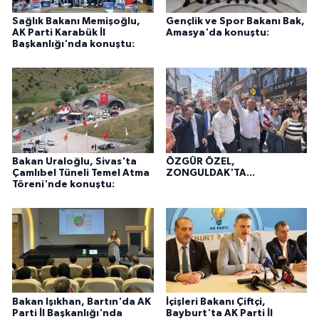
Sağlık Bakanı Memişoğlu,
Gençlik ve Spor Bakanı Bak,
AK Parti Karabük İl
Amasya'da konuştu:
Başkanlığı'nda konuştu:
Bakan Uraloğlu, Sivas'ta
ÖZGÜR ÖZEL,
Çamlıbel Tüneli Temel Atma
ZONGULDAK'TA...
Töreni'nde konuştu:
Bakan Işıkhan, Bartın'da AK
İçişleri Bakanı Çiftçi,
Parti İl Başkanlığı'nda
Bayburt'ta AK Parti İl