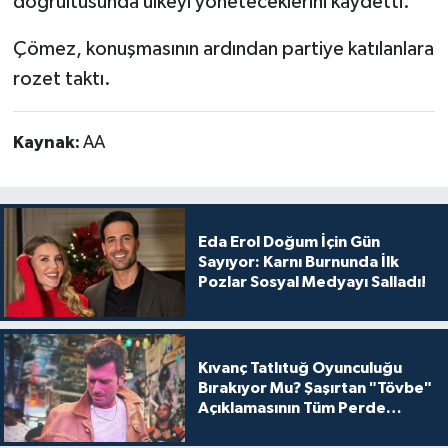
doğrultusunda ülkeyi yöneteceklerini kaydetti.
Çömez, konuşmasının ardından partiye katılanlara
rozet taktı.
Kaynak:
AA
Eda Erol Doğum İçin Gün
Sayıyor: Karnı Burnunda İlk
Pozlar Sosyal Medyayı Salladı!
Kıvanç Tatlıtuğ Oyunculuğu
Bırakıyor Mu? Şaşırtan "Tövbe"
Açıklamasının Tüm Perde
Arkası