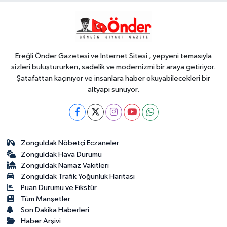
YAŞAM
15:51
Denizli Büyükşehir kentin
ulaşım ağını güçlendiriyor
Ereğli Önder Gazetesi ve İnternet Sitesi , yepyeni temasıyla
sizleri buluştururken, sadelik ve modernizmi bir araya getiriyor.
Şatafattan kaçınıyor ve insanlara haber okuyabilecekleri bir
altyapı sunuyor.
Zonguldak Nöbetçi Eczaneler
Zonguldak Hava Durumu
Zonguldak Namaz Vakitleri
Zonguldak Trafik Yoğunluk Haritası
Puan Durumu ve Fikstür
Tüm Manşetler
Son Dakika Haberleri
Haber Arşivi