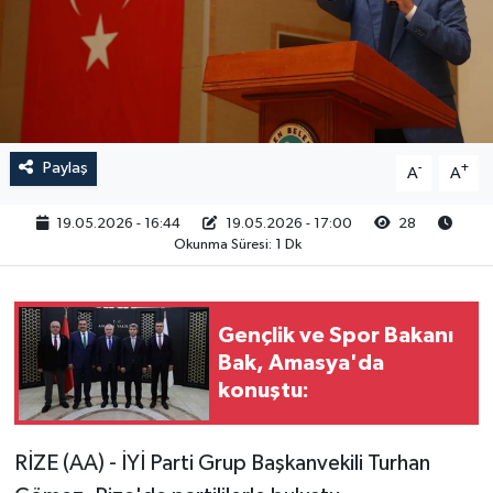
RESMİ İLAN
Paylaş
-
+
A
A
19.05.2026 - 16:44
19.05.2026 - 17:00
28
Okunma Süresi: 1 Dk
Gençlik ve Spor Bakanı
Bak, Amasya'da
konuştu:
RİZE (AA) - İYİ Parti Grup Başkanvekili Turhan