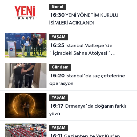
Genel
16:30
YENİ YÖNETİM KURULU
İSİMLERİ AÇIKLANDI
YAŞAM
16:25
İstanbul Maltepe'de
''İçimdeki Sahne Atölyesi''
katılımcıları belgelerini aldı
Gündem
16:20
İstanbul'da suç çetelerine
operasyon!
YAŞAM
16:17
Ormanya'da doğanın farklı
yüzü
YAŞAM
16:11
Gaziantep'te Yaz Kur'an