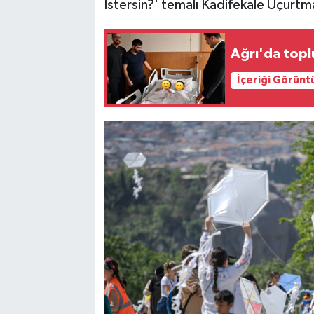
İstersin?' temalı Kadifekale Uçurtm
Ağrı'da topl
İçeriği Görünt