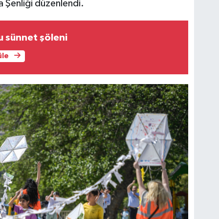
a Şenliği düzenlendi.
u sünnet şöleni
üle