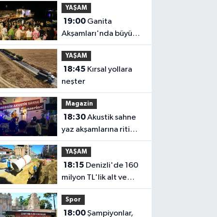
YAŞAM
19:00
Ganita
Akşamları'nda büyük
coşku
YAŞAM
18:45
Kırsal yollara
neşter
Magazin
18:30
Akustik sahne
yaz akşamlarına ritim
katıyor
YAŞAM
18:15
Denizli'de 160
milyon TL'lik alt ve
üstyapı yatırımı
Spor
18:00
Şampiyonlar,