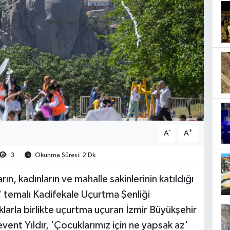
-
+
A
A
3
Okunma Süresi: 2 Dk
ın, kadınların ve mahalle sakinlerinin katıldığı
temalı Kadifekale Uçurtma Şenliği
klarla birlikte uçurtma uçuran İzmir Büyükşehir
event Yıldır, 'Çocuklarımız için ne yapsak az'