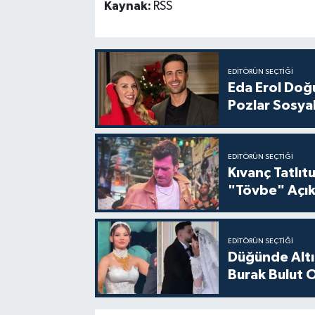
Kaynak:
RSS
EDITÖRÜN SEÇTIĞI
Eda Erol Doğu
Pozlar Sosyal
EDITÖRÜN SEÇTIĞI
Kıvanç Tatlı
"Tövbe" Açık
EDITÖRÜN SEÇTIĞI
Düğünde Altı
Burak Bulut O