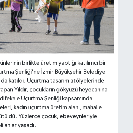
nlerinin birlikte üretim yaptığı katılımcı bir
çurtma Şenliği'ne İzmir Büyükşehir Belediye
r da katıldı. Uçurtma tasarım atölyelerinde
yapan Yıldır, çocukların gökyüzü heyecanına
adifekale Uçurtma Şenliği kapsamında
eleri, kadın uçurtma üretim alanı, mahalle
ürütüldü. Yüzlerce çocuk, ebeveynleriyle
li anlar yaşadı.