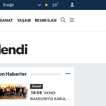
°
Ereğli
25
-SANAT
YAŞAM
RESMİ İLAN
lendi
on Haberler
Genel
19:59
“KENDİ
İRADELERİYLE KABUL
ETMEDİLER!..”