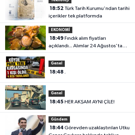
Teknoloji
18:52
Türk Tarih Kurumu'ndan tarihi
içerikler tek platformda
EKONOMİ
18:49
Fındık alım fiyatları
açıklandı... Alımlar 24 Ağustos'ta
başlıyor
Genel
18:48
.
Genel
18:45
HER AKŞAM AYNI ÇİLE!
Gündem
18:44
Görevden uzaklaştırılan Utku