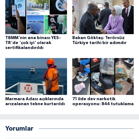
TBMM'nin ana binası YES-
Bakan Göktaş: Terörsüz
TR'de 'çok iyi' olarak
Türkiye tarihi bir adımdır
sertifikalandırıldı
Marmara Adası açıklarında
71 ilde dev narkotik
arızalanan tekne kurtarıldı
operasyonu: 844 tutuklama
Yorumlar