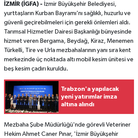
İZMİR (İGFA) -
İzmir Büyükşehir Belediyesi,
yurttaşların Kurban Bayramı'nı sağlıklı, huzurlu ve
güvenli geçirebilmeleri için gerekli önlemleri aldı.
Tarımsal Hizmetler Dairesi Başkanlığı bünyesinde
hizmet veren Bergama, Beydağ, Kiraz, Menemen
Türkelli, Tire ve Urla mezbahalarının yanı sıra kent
merkezinde üç noktada altı mobil kesim ünitesi ve
beş kesim çadırı kuruldu.
Trabzon'a yapılacak
yeni yatırımlar imza
altına alındı
Mezbaha Şube Müdürlüğü'nde görevli Veteriner
Hekim Ahmet Caner Pınar, 'İzmir Büyükşehir