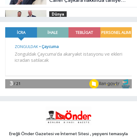
Caner Çaykara hakkında tahliye
kararı
Dünya
18:40
Türkiye ile Vietnam arasında
'hava'da yeni dönem... Sefer
kapasitesi artırıldı
Spor
18:35
Carettalar yeni sezona hırslı
başladı
EĞİTİM
18:29
TÜBİTAK 1707 programında
2026 yılı ilk dönem sonuçları
açıklandı
Gündem
18:25
6 yıl önceki kaçak avın failleri
tespit edildi! 5 yaban keçisi için
ceza uygulandı
Ereğli Önder Gazetesi ve İnternet Sitesi , yepyeni temasıyla