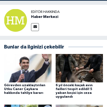
EDITÖR HAKKINDA
Haber Merkezi
Bunlar da ilginizi çekebilir
Görevden uzaklaştırılan
6 yıl önceki kaçak avın
Utku Caner Çaykara
failleri tespit edildi! 5
hakkında tahliye kararı
yaban keçisi için ceza
uygulandı