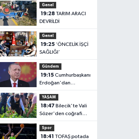
Genel
19:28
TARIM ARACI
DEVRİLDİ
Genel
19:25
‘ÖNCELİK İŞÇİ
SAĞLIĞI’
Gündem
19:15
Cumhurbaşkanı
Erdoğan'dan
'Terörsüz Türkiye'
YAŞAM
mesajı
18:47
Bilecik'te Vali
Sözer'den coğrafi
işaretli Kamber Biberi
Spor
hasadı
18:41
TOFAŞ potada