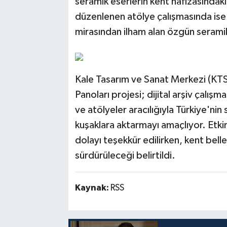
seramik eserlerin kent hafızasındaki
düzenlenen atölye çalışmasında ise k
mirasından ilham alan özgün seramik
Kale Tasarım ve Sanat Merkezi (KTSM
Panoları projesi; dijital arşiv çalışm
ve atölyeler aracılığıyla Türkiye'ni
kuşaklara aktarmayı amaçlıyor. Etki
dolayı teşekkür edilirken, kent belle
sürdürüleceği belirtildi.
Kaynak:
RSS