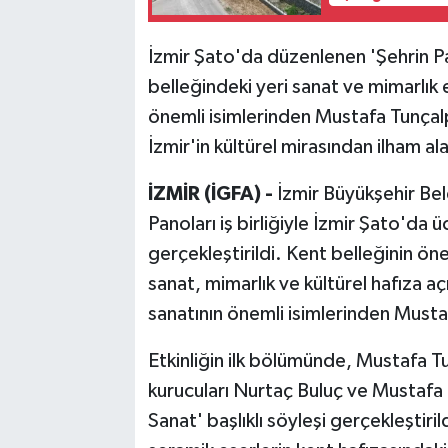
İzmir Şato'da düzenlenen 'Şehrin Pa
belleğindeki yeri sanat ve mimarlık 
önemli isimlerinden Mustafa Tunçalp'
İzmir'in kültürel mirasından ilham a
İZMİR (İGFA) -
İzmir Büyükşehir Bele
Panoları iş birliğiyle İzmir Şato'da ü
gerçekleştirildi. Kent belleğinin öne
sanat, mimarlık ve kültürel hafıza aç
sanatının önemli isimlerinden Mustaf
Etkinliğin ilk bölümünde, Mustafa Tun
kurucuları Nurtaç Buluç ve Mustafa E
Sanat' başlıklı söyleşi gerçekleştiri