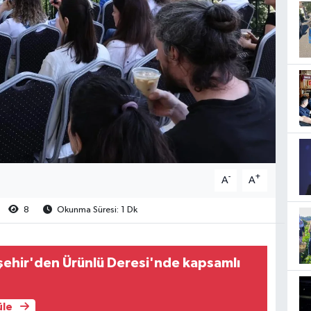
-
+
A
A
8
Okunma Süresi: 1 Dk
şehir'den Ürünlü Deresi'nde kapsamlı
üle