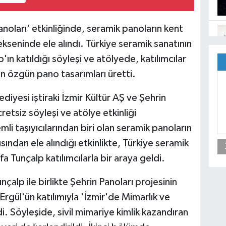
noları' etkinliğinde, seramik panoların kent
ekseninde ele alındı. Türkiye seramik sanatının
ın katıldığı söyleşi ve atölyede, katılımcılar
lan özgün pano tasarımları üretti.
diyesi iştiraki İzmir Kültür AŞ ve Şehrin
cretsiz söyleşi ve atölye etkinliği
mli taşıyıcılarından biri olan seramik panoların
ısından ele alındığı etkinlikte, Türkiye seramik
a Tunçalp katılımcılarla bir araya geldi.
çalp ile birlikte Şehrin Panoları projesinin
rgül'ün katılımıyla 'İzmir'de Mimarlık ve
ldi. Söyleşide, sivil mimariye kimlik kazandıran