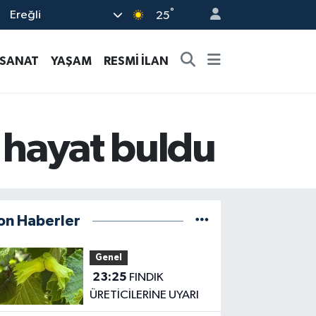
°
Ereğli
25
-SANAT
YAŞAM
RESMİ İLAN
' hayat buldu
on Haberler
Genel
23:25
FINDIK
ÜRETİCİLERİNE UYARI