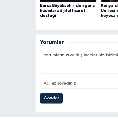
Bursa Büyükşehir'den genç
Konya'd
kadınlara dijital ticaret
Umresi'n
desteği
heyecan
Yorumlar
Gönder