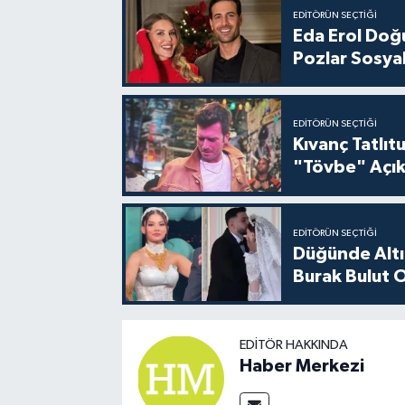
EDITÖRÜN SEÇTIĞI
Eda Erol Doğu
Pozlar Sosyal
EDITÖRÜN SEÇTIĞI
Kıvanç Tatlı
"Tövbe" Açık
EDITÖRÜN SEÇTIĞI
Düğünde Altı
Burak Bulut O
EDITÖR HAKKINDA
Haber Merkezi