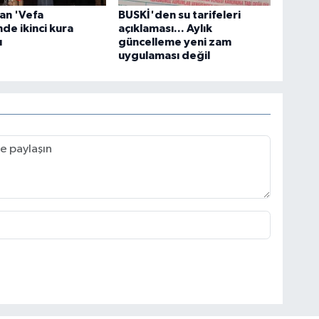
an 'Vefa
BUSKİ'den su tarifeleri
de ikinci kura
açıklaması... Aylık
ı
güncelleme yeni zam
uygulaması değil