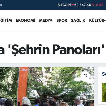
ın
DOLAR
47,5391
%0.05
EURO
54,7783
%-0.08
EĞİTİM
EKONOMİ
MEDYA
SPOR
SAĞLIK
KÜLTÜR
STERLİN
63,9310
%-0.38
GRAM ALTIN
6168.70
%-0.11
BİST100
13.386
%-53
a 'Şehrin Panoları
S