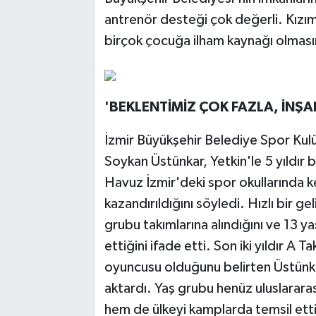
antrenör desteği çok değerli. Kız
birçok çocuğa ilham kaynağı olmasın
'BEKLENTİMİZ ÇOK FAZLA, İNŞ
İzmir Büyükşehir Belediye Spor Ku
Soykan Üstünkar, Yetkin'le 5 yıldır bi
Havuz İzmir'deki spor okullarında k
kazandırıldığını söyledi. Hızlı bir g
grubu takımlarına alındığını ve 13 y
ettiğini ifade etti. Son iki yıldır A
oyuncusu olduğunu belirten Üstünkar
aktardı. Yaş grubu henüz uluslarar
hem de ülkeyi kamplarda temsil etti