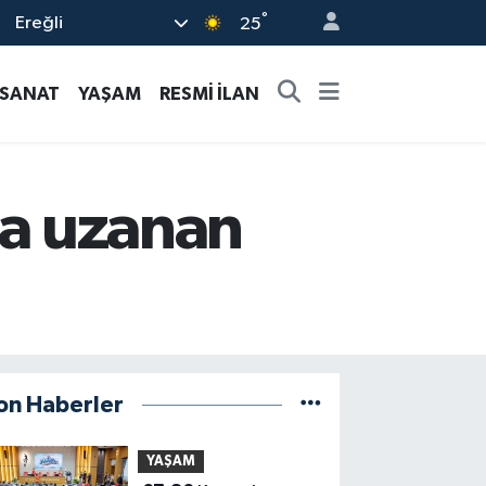
°
Ereğli
25
-SANAT
YAŞAM
RESMİ İLAN
ma uzanan
on Haberler
YAŞAM