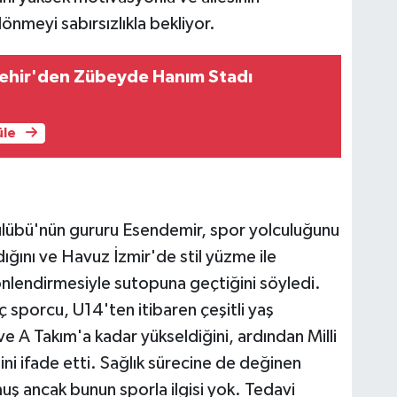
önmeyi sabırsızlıkla bekliyor.
şehir'den Zübeyde Hanım Stadı
üle
ulübü'nün gururu Esendemir, spor yolculuğunu
ğını ve Havuz İzmir'de stil yüzme ile
önlendirmesiyle sutopuna geçtiğini söyledi.
ç sporcu, U14'ten itibaren çeşitli yaş
 A Takım'a kadar yükseldiğini, ardından Milli
ni ifade etti. Sağlık sürecine de değinen
 ancak bunun sporla ilgisi yok. Tedavi