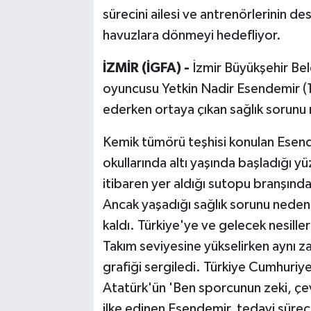
sürecini ailesi ve antrenörlerinin d
havuzlara dönmeyi hedefliyor.
İZMİR (İGFA) -
İzmir Büyükşehir Bel
oyuncusu Yetkin Nadir Esendemir (1
ederken ortaya çıkan sağlık sorunu 
Kemik tümörü teşhisi konulan Esend
okullarında altı yaşında başladığı 
itibaren yer aldığı sutopu branşında is
Ancak yaşadığı sağlık sorunu neden
kaldı. Türkiye'ye ve gelecek nesill
Takım seviyesine yükselirken aynı z
grafiği sergiledi. Türkiye Cumhuri
Atatürk'ün 'Ben sporcunun zeki, çev
ilke edinen Esendemir, tedavi sürec