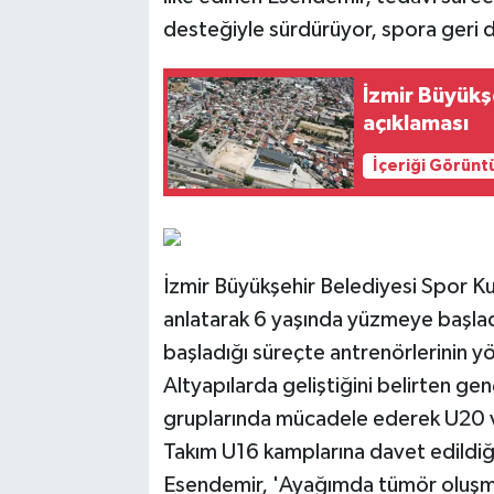
desteğiyle sürdürüyor, spora geri d
İzmir Büyük
açıklaması
İçeriği Görünt
İzmir Büyükşehir Belediyesi Spor K
anlatarak 6 yaşında yüzmeye başladı
başladığı süreçte antrenörlerinin y
Altyapılarda geliştiğini belirten gen
gruplarında mücadele ederek U20 ve
Takım U16 kamplarına davet edildiği
Esendemir, 'Ayağımda tümör oluşmuş