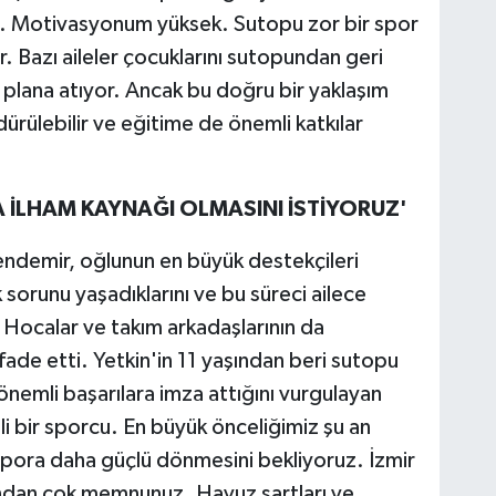
. Motivasyonum yüksek. Sutopu zor bir spor
ir. Bazı aileler çocuklarını sutopundan geri
i plana atıyor. Ancak bu doğru bir yaklaşım
dürülebilir ve eğitime de önemli katkılar
 İLHAM KAYNAĞI OLMASINI İSTİYORUZ'
endemir, oğlunun en büyük destekçileri
 sorunu yaşadıklarını ve bu süreci ailece
i. Hocalar ve takım arkadaşlarının da
fade etti. Yetkin'in 11 yaşından beri sutopu
nemli başarılara imza attığını vurgulayan
li bir sporcu. En büyük önceliğimiz şu an
 spora daha güçlü dönmesini bekliyoruz. İzmir
ından çok memnunuz. Havuz şartları ve