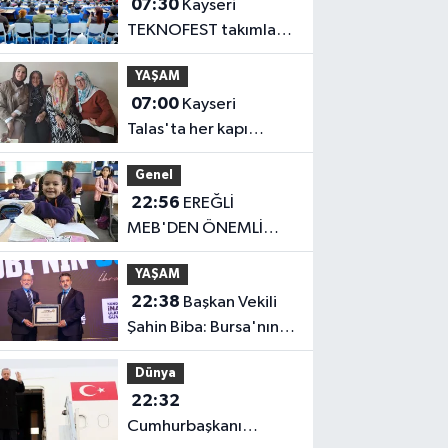
07:30
Kayseri
TEKNOFEST takımları
Başkan Büyükkılıç'la
YAŞAM
buluştu
07:00
Kayseri
Talas'ta her kapı
çalınıyor
Genel
22:56
EREĞLİ
MEB'DEN ÖNEMLİ
AÇIKLAMA
YAŞAM
22:38
Başkan Vekili
Şahin Biba: Bursa'nın
geleceğini bütüncül
Dünya
anlayışla planlıyoruz
22:32
Cumhurbaşkanı