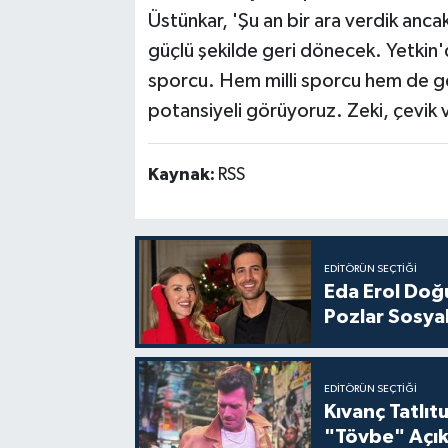
Üstünkar, 'Şu an bir ara verdik anc
güçlü şekilde geri dönecek. Yetkin'd
sporcu. Hem milli sporcu hem de ge
potansiyeli görüyoruz. Zeki, çevik ve
Kaynak:
RSS
EDITÖRÜN SEÇTIĞI
Eda Erol Doğu
Pozlar Sosyal
EDITÖRÜN SEÇTIĞI
Kıvanç Tatlı
"Tövbe" Açık