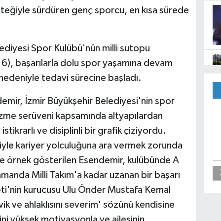
esteğiyle sürdüren genç sporcu, en kısa sürede
ediyesi Spor Kulübü'nün milli sutopu
6), başarılarla dolu spor yaşamına devam
nedeniyle tedavi sürecine başladı.
emir, İzmir Büyükşehir Belediyesi'nin spor
yüzme serüveni kapsamında altyapılardan
tikrarlı ve disiplinli bir grafik çiziyordu.
iyle kariyer yolculuğuna ara vermek zorunda
ere örnek gösterilen Esendemir, kulübünde A
amanda Milli Takım'a kadar uzanan bir başarı
yeti'nin kurucusu Ulu Önder Mustafa Kemal
ik ve ahlaklısını severim' sözünü kendisine
ini yüksek motivasyonla ve ailesinin