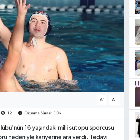
-
+
A
A
12
Okunma Süresi: 3 Dk
lübü'nün 16 yaşındaki milli sutopu sporcusu
rü nedeniyle kariyerine ara verdi. Tedavi